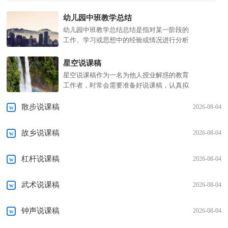
幼儿园中班教学总结
幼儿园中班教学总结总结是指对某一阶段的
工作、学习或思想中的经验或情况进行分析
研究，做出带有规律性结论的书面材料，它
可以帮助我们总结以往思想，发扬成绩，让
星空说课稿
我们来为自己写一...
星空说课稿作为一名为他人授业解惑的教育
工作者，时常会需要准备好说课稿，认真拟
定说课稿，说课稿要怎么写呢？下面是小编
收集整理的星空说课稿，欢迎阅读与收藏。
散步说课稿
2026-08-04
星空说课稿1大家好...
故乡说课稿
2026-08-04
杠杆说课稿
2026-08-04
武术说课稿
2026-08-04
钟声说课稿
2026-08-04