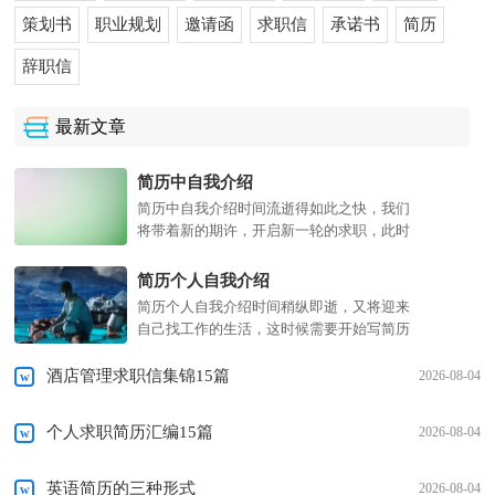
策划书
职业规划
邀请函
求职信
承诺书
简历
辞职信
最新文章
简历中自我介绍
简历中自我介绍时间流逝得如此之快，我们
将带着新的期许，开启新一轮的求职，此时
是不是该好好写写简历呢？相信许多人会觉
得简历很难写吧，以下是小编为大家收集的
简历个人自我介绍
简历中自我介绍，仅供...
简历个人自我介绍时间稍纵即逝，又将迎来
自己找工作的生活，这时候需要开始写简历
了哦。你知道写简历需要注意哪些问题吗？
以下是小编为大家收集的简历个人自我介
酒店管理求职信集锦15篇
2026-08-04
绍，供大家参考借鉴...
个人求职简历汇编15篇
2026-08-04
英语简历的三种形式
2026-08-04