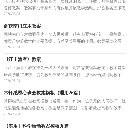
《小松树和大松树》教案作为一名优秀的教育工作者，时常会需要准
备好教案，教案有助于顺利而有效地开展教学活动。那么教案应该怎
2026-08-08
么写才合适呢？下面是小编精心整理的《小松树和大...
商鞅南门立木教案
商鞅南门立木教案作为一名人民教师，很有必要精心设计一份教案，
教案是实施教学的主要依据，有着至关重要的作用。教案要怎么写
2026-08-08
呢？下面是小编收集整理的商鞅南门立木教案，欢迎大家借...
《江上渔者》教案
《江上渔者》教案作为一名人民教师，时常需要编写教案，教案是保
证教学取得成功、提高教学质量的基本条件。那么应当如何写教案
2026-08-08
呢？以下是小编精心整理的《江上渔者》教案，希望能够...
常怀感恩心班会教案模板（通用26篇）
常怀感恩心班会教案模板（通用26篇）作为一位优秀的人民教师，就
难以避免地要准备教案，教案是教学蓝图，可以有效提高教学效率。
2026-08-08
那么教案应该怎么写才合适呢？下面是小编为大家收集的常...
【实用】科学活动教案模板九篇