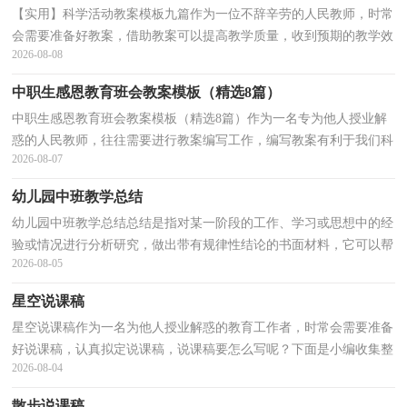
【实用】科学活动教案模板九篇作为一位不辞辛劳的人民教师，时常
会需要准备好教案，借助教案可以提高教学质量，收到预期的教学效
2026-08-08
果。教案要怎么写呢？下面是小编整理的科学活动教案...
中职生感恩教育班会教案模板（精选8篇）
中职生感恩教育班会教案模板（精选8篇）作为一名专为他人授业解
惑的人民教师，往往需要进行教案编写工作，编写教案有利于我们科
2026-08-07
学、合理地支配课堂时间。来参考自己需要的教案吧！以...
幼儿园中班教学总结
幼儿园中班教学总结总结是指对某一阶段的工作、学习或思想中的经
验或情况进行分析研究，做出带有规律性结论的书面材料，它可以帮
2026-08-05
助我们总结以往思想，发扬成绩，让我们来为自己写一...
星空说课稿
星空说课稿作为一名为他人授业解惑的教育工作者，时常会需要准备
好说课稿，认真拟定说课稿，说课稿要怎么写呢？下面是小编收集整
2026-08-04
理的星空说课稿，欢迎阅读与收藏。星空说课稿1大家好...
散步说课稿