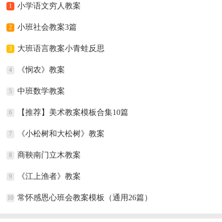
小学语文穷人教案
1
小班社会教案3篇
2
大班语言教案小青蛙反思
3
《悯农》教案
4
中班数学教案
5
【推荐】美术教案模板合集10篇
6
《小松树和大松树》教案
7
商鞅南门立木教案
8
《江上渔者》教案
9
常怀感恩心班会教案模板（通用26篇）
10