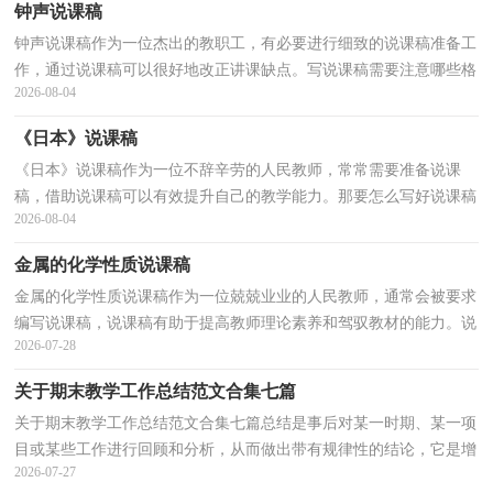
钟声说课稿
钟声说课稿作为一位杰出的教职工，有必要进行细致的说课稿准备工
作，通过说课稿可以很好地改正讲课缺点。写说课稿需要注意哪些格
2026-08-04
式呢？下面是小编收集整理的钟声说课稿，仅供参考，希...
《日本》说课稿
《日本》说课稿作为一位不辞辛劳的人民教师，常常需要准备说课
稿，借助说课稿可以有效提升自己的教学能力。那要怎么写好说课稿
2026-08-04
呢？下面是小编整理的《日本》说课稿，供大家参考借鉴...
金属的化学性质说课稿
金属的化学性质说课稿作为一位兢兢业业的人民教师，通常会被要求
编写说课稿，说课稿有助于提高教师理论素养和驾驭教材的能力。说
2026-07-28
课稿应该怎么写呢？以下是小编整理的金属的化学性...
关于期末教学工作总结范文合集七篇
关于期末教学工作总结范文合集七篇总结是事后对某一时期、某一项
目或某些工作进行回顾和分析，从而做出带有规律性的结论，它是增
2026-07-27
长才干的一种好办法，不妨让我们认真地完成总结吧...