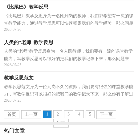
《比尾巴》教学反思
《比尾巴》教学反思身为一名刚到岗的教师，我们都希望有一流的课
堂教学能力，通过教学反思可以快速积累我们的教学经验，那么问题
2026-07-26
来了，教学反思应该怎么写？以下是小编帮大家整理的《...
人类的“老师”教学反思
人类的“老师”教学反思身为一名人民教师，我们要有一流的课堂教学
能力，写教学反思可以很好的把我们的教学记录下来，那么问题来
2026-07-25
了，教学反思应该怎么写？下面是小编为大家收集的人类...
教学反思范文
教学反思范文身为一位到岗不久的教师，我们要有很强的课堂教学能
力，写教学反思可以很好的把我们的教学记录下来，那么你有了解过
2026-07-25
教学反思吗？下面是小编精心整理的教学反思范文，欢迎...
1
2
3
4
5
首页
上一页
下一页
尾页
热门文章