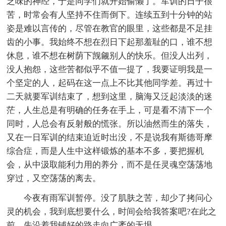
乏味的神经，于是同学们就开始偷懒了。军训的日子很
苦，时常会有人坚持不住而倒下。连续五到十分钟的站
姿是难以言传的，尽管在教官的眼里，这些都是不足挂
齿的小事。我始终不想在烈日下起那羞耻的口，谁不想
休息，谁不想在树荫下觊觎别人的快乐。但没人出列，
没人抱怨，这些苦都似乎不值一提了，我要证明我是一
个坚定的人，起码在这一点上不比其他同学差。再过十
二天就要军训结束了，想到这里，脑海又泛起淡淡的迷
茫，人生总是有明确的任务在手上，可是看不清下一个
同时，人总会有反射般的慌张。所以油然而生的落失，
又在一日军训的结束迫近时出没，不是说我有斯德哥摩
综合症，而是人生中这样锻炼的基本不多，要把握机
会，从中汲取能利力用的养分，而不是任灵魂空荡荡地
穿过，又空荡荡的离去。
今夜有雨军训暂停。没了肌肤之苦，却少了拷问心
灵的机会，我到底想要什么，时间会给我答案吧?在此之
前，先沿着我铺好的路走向广袤的无垠。