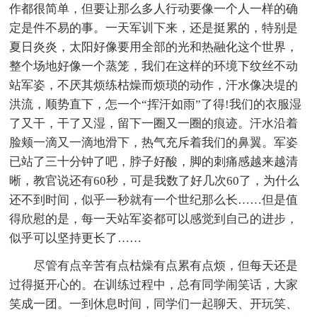
作都很简单，但要让那么多人行动要像一个人一样的确
定是件不易的事。一天军训下来，还是挺累的，特别是
夏日炎炎，太阳好像要用全部的光和热融化这个世界，
整个场地好像一个蒸笼，我们在这样的环境下纹丝不动
站军姿，不厌其烦练枯燥而烦琐的动作，汗水像决堤的
洪流，顺势直下，怎一个“挥汗如雨”了得!我们的衣服湿
了又干，干了又湿，留下一圈又一圈的痕迹。汗水沿着
脸颊一滴又一滴地滑下，热气充斥着我们的鼻翼。军姿
已站了三十分钟了吧，脖子好酸，脚的刺痛感越来越清
晰，教官说还有60秒，可是我数了好几次60了，为什么
还不到时间，似乎一秒就有一个世纪那么长……但是值
得欣慰的是，每一天站军姿都可以感觉到自己的进步，
似乎可以坚持更长了……
尽管有点辛苦有点枯燥有点累有点烦，但每天还是
过得挺开心的。在训练过程中，总有同学闹笑话，大家
笑成一团。一到休息时间，同学们一起聊天、开玩笑、