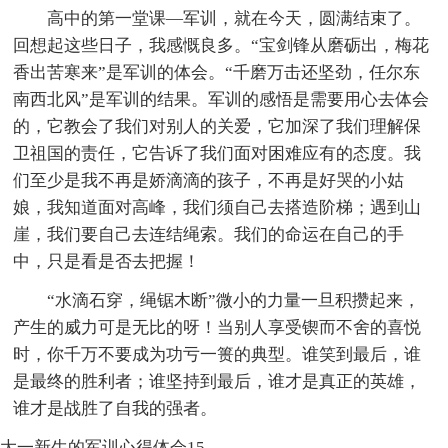
高中的第一堂课—军训，就在今天，圆满结束了。
回想起这些日子，我感慨良多。“宝剑锋从磨砺出，梅花
香出苦寒来”是军训的体会。“千磨万击还坚劲，任尔东
南西北风”是军训的结果。军训的感悟是需要用心去体会
的，它教会了我们对别人的关爱，它加深了我们理解保
卫祖国的责任，它告诉了我们面对困难应有的态度。我
们至少是我不再是娇滴滴的孩子，不再是好哭的小姑
娘，我知道面对高峰，我们须自己去搭造阶梯；遇到山
崖，我们要自己去连结绳索。我们的命运在自己的手
中，只是看是否去把握！
“水滴石穿，绳锯木断”微小的力量一旦积攒起来，
产生的威力可是无比的呀！当别人享受锲而不舍的喜悦
时，你千万不要成为功亏一篑的典型。谁笑到最后，谁
是最终的胜利者；谁坚持到最后，谁才是真正的英雄，
谁才是战胜了自我的强者。
大一新生的军训心得体会15