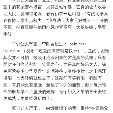
军训让人痛苦，立正、稍息、跨立整得我们这些温
室中的花朵苦不堪言，尤其是站军姿，它真的让人欢喜
让人忧，腿绷得老直，教官仍在一边叫嚣：“有的同学又
在偷懒，拿出点毅力！”没办法，大家只好抛下十二分的
不愿，挺直双腿任他雨打风吹皆不弯，大腿好痛，手臂
手酸！
军训让人坚强，李阳曾说过：“pain past
ispleasure（咬牙冲过去的痛苦就是快乐）”，是的，困难
其实并不可怕，敢咬牙克服困难的才是真的英雄，只有
面对任何痛苦都能一笑置之心，才是真的快乐之人。绿
色军营令多少华夏青年充满神往，令多少壮志之士抛汗
撒泪，七天转瞬就过去了，这期间有笑有泪，有酸有
甜，有脆弱更有坚强，超载了军训的痛苦，似乎每张稚
气的脸都染上了坚强的光辉，每个初入大学的学子变得
更成熟，更能经风历雨了。
军训让人严正，一向懒散惯了的我们秉持“在家靠父