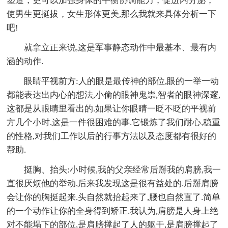
塑造，更可以加强身体的平衡协调能力，促进内分泌，
使男生更挺拔，女生形体更美,那么我就来具体分析一下
吧!
就拿立正来说,这是军事静态动作中最基本、最有内
涵的动作.
眼睛平视前方:人的眼是最传神的部位,眼的一举一动
都能表达出内心的想法,小偷的眼神鬼祟,智者的眼神深邃,
这都是从眼睛里看出的.如果让你眼睛一眨不眨的平视前
方几个小时,这是一件很困难的事.它锻炼了我们耐心,稳重
的性格,对我们工作以后的行事方法以及态度都有很好的
帮助.
挺胸、抬头:小时候,我的父亲经常后掰我的肩膀,我一
直很厌烦他的举动,后来我发现这是很有益处的.后掰肩膀
会让你的胸挺起来.头自然就抬起来了,腰也自然直了.简单
的一个动作让你的全身得到矫正.我认为,肩膀是人身上绝
对不能塌下的部位,是肩膀撑起了人的躯干,是肩膀撑起了