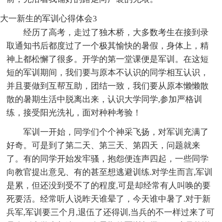
大一新生的军训心得体会3
经历了高考，走过了独木桥，大多数考生在接到录
取通知书后都度过了一个极其愉快的暑假，身体上，精
神上都松懈了很多。开学的第一堂课便是军训。在这短
短的军训期间，我们要与原本不认识的同学相互认识，
并且要做到互帮互助，团结一致，我们要从原本懒懒散
散的暑期生活中脱离出来，认识大学同学,参加严格训
练，接受阳光洗礼，面对种种考验！
军训一开始，同学们个个神采飞扬，对军训充满了
好奇。可是到了第二天、第三天、第四天，问题就来
了。有的同学开始发牢骚，抱怨便连声四起，一些同学
向教官提出意见、有的甚至想逃避训练.对学生而言,军训
是累，但还没到受不了的程度,可是却经常有人叫唤的要
死要活。经常听人说昨天谁晕了，今天谁中暑了.对于新
兵军,军训要三个月,退伍了还得训,当兵的不一样过来了可