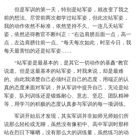
但是军训的第一天，特别是站军姿，就改变了我之
前的想法。尽管前两次都学过站军姿，但此次站军姿，
我的动作依然不标准，依然坚持不久。一连几天站军
姿，依然还得教官不断纠正：“右边肩膀后面一点，高一
点，左边肩膀往前一点。”每天每次如此，时至今日，我
每天最害怕的还是站军姿……
“站军姿是最基本的，是其它一切动作的基矗”教官
说道。但是这最基本的站军姿，对我来说，却是最难
的。由此我清楚自己必须纠正自己的态度，用端正的认
真的态度来面对军训，并从军训中提升自己，无论是站
军姿、队列训练还是锻炼耐心、意志、坚忍、团队精神
等，用学习的积极的态度认真参与军训的每一项训练。
军训开始后才发现，其实军训并非如师兄师姐们所
说那么轻松或无聊，虽然没有像初中、高中军训时那样
站在烈日下曝晒，没有那么大的训练量，虽然练习的动