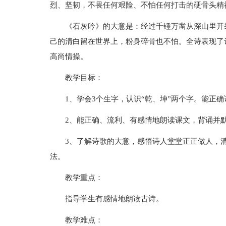
烈、坚韧，不畏任何艰险、不怕任何打击的硬骨头精
《石灰吟》的大意是：经过千锤万凿从深山里开
己的清白留在世界上，粉身碎骨也不怕。全诗表现了
高尚情操。
教学目标：
1、学会3个生字，认识“乾、坤”两个字。能正
2、能正确、流利、有感情地朗读课文，背诵并
3、了解诗歌的大意，感悟诗人堂堂正正做人，
法。
教学重点：
指导学生有感情地朗读古诗。
教学难点：