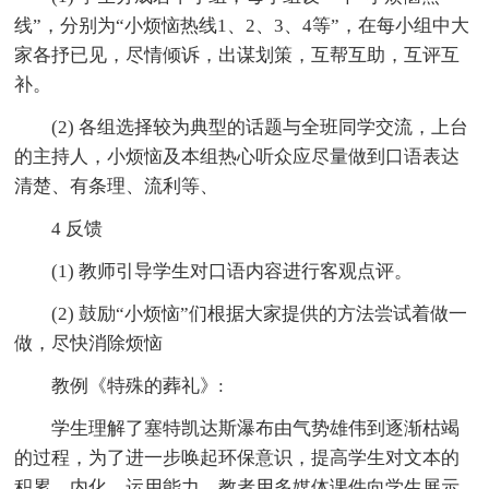
线”，分别为“小烦恼热线1、2、3、4等”，在每小组中大
家各抒已见，尽情倾诉，出谋划策，互帮互助，互评互
补。
(2) 各组选择较为典型的话题与全班同学交流，上台
的主持人，小烦恼及本组热心听众应尽量做到口语表达
清楚、有条理、流利等、
4 反馈
(1) 教师引导学生对口语内容进行客观点评。
(2) 鼓励“小烦恼”们根据大家提供的方法尝试着做一
做，尽快消除烦恼
教例《特殊的葬礼》:
学生理解了塞特凯达斯瀑布由气势雄伟到逐渐枯竭
的过程，为了进一步唤起环保意识，提高学生对文本的
积累、内化、运用能力，教者用多媒体课件向学生展示