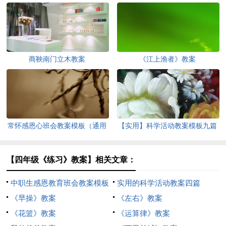
商鞅南门立木教案
《江上渔者》教案
常怀感恩心班会教案模板（通用
【实用】科学活动教案模板九篇
26篇）
【四年级《练习》教案】相关文章：
中职生感恩教育班会教案模板
实用的科学活动教案四篇
（精选8篇）
《早操》教案
《左右》教案
《花篮》教案
《运算律》教案