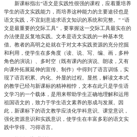
新课标指出“语文是实践性很强的课程，应着重培养
学生的语文实践能力，而培养这种能力的主要途径也是
语文实践，不宜刻意追求语文知识的系统和完整。” “语
文是最重要的交际工具”，要掌握这一交际工具最实在的
办法便是反复地实践。文本是语文实践的一种基本凭
借。教者的高明之处就在于对文本实践资源的充分挖掘
和利用，使学生在多角度（读、说、写、编、画，多种
角色的演说）、多时空（既有课内的演说、朗读，又有
向课外拓展延伸的宣传、制作）中得到了语言训练，实
现了语言积累、内化、外显的过程。显然，解读文本式
的教学已经与新课标的精神相悖，文本在此只是学生语
文学习的一个载体，是用来帮助学生正确地理解和运用
祖国语文的，致力于学生语文素养的形成与发展。因
此，新课标下的语文教学应淡化学科意识、课堂意识，
强化资源意识和实践意识，使学生在丰富多彩的语文实
践中学得、习得语言。