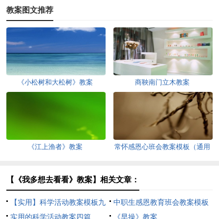
教案图文推荐
《小松树和大松树》教案
商鞅南门立木教案
《江上渔者》教案
常怀感恩心班会教案模板（通用
26篇）
【《我多想去看看》教案】相关文章：
【实用】科学活动教案模板九
中职生感恩教育班会教案模板
篇
实用的科学活动教案四篇
（精选8篇）
《早操》教案