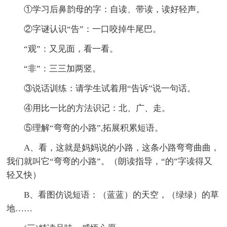
①学习后鼻韵母的字：自读、带读，读好轻声。
②字谜认识“告”：一口咬掉牛尾巴。
“观”：又见面，看一看。
“非”：三三加两竖。
③说话训练：请学生试着用“告诉”说一句话。
④用比一比的方法识记：北、广、走。
⑤理解“弯弯的小路”,拓展积累短语。
A、看，这就是妈妈说的小路，这条小路弯弯曲曲，
我们就叫它“弯弯的小路”。（朗读指导，“的”字读得又
轻又快）
B、看图仿说短语：（蓝蓝）的天空，（绿绿）的草
地……