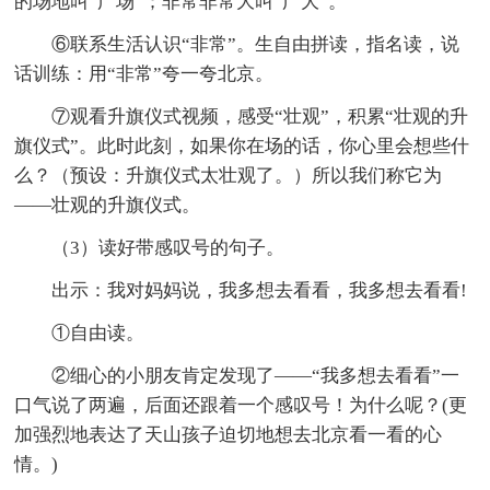
的场地叫“广场”；非常非常大叫“广大”。
⑥联系生活认识“非常”。生自由拼读，指名读，说
话训练：用“非常”夸一夸北京。
⑦观看升旗仪式视频，感受“壮观”，积累“壮观的升
旗仪式”。此时此刻，如果你在场的话，你心里会想些什
么？（预设：升旗仪式太壮观了。）所以我们称它为
——壮观的升旗仪式。
（3）读好带感叹号的句子。
出示：我对妈妈说，我多想去看看，我多想去看看!
①自由读。
②细心的小朋友肯定发现了——“我多想去看看”一
口气说了两遍，后面还跟着一个感叹号！为什么呢？(更
加强烈地表达了天山孩子迫切地想去北京看一看的心
情。)