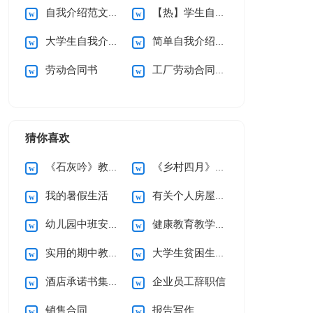
自我介绍范文合集15篇
【热】学生自我介绍
大学生自我介绍15篇
简单自我介绍15篇
劳动合同书
工厂劳动合同15篇
猜你喜欢
《石灰吟》教案5篇
《乡村四月》说课稿
我的暑假生活
有关个人房屋租赁合同范文10篇
幼儿园中班安全工作计划
健康教育教学计划
实用的期中教学总结3篇
大学生贫困生助学金申请书
酒店承诺书集锦六篇
企业员工辞职信
销售合同
报告写作