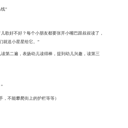
线”
首儿歌好不好？每个小朋友都要张开小嘴巴跟叔叔读了，
们就送小星星给它。”
儿读第二遍，表扬幼儿读得棒，提到幼儿兴趣，读第三
”
手，不能攀爬街上的护栏等等）