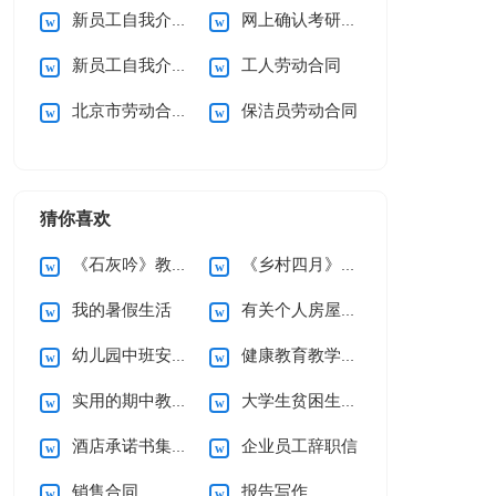
新员工自我介绍(集锦15篇)
网上确认考研诚信承诺书
新员工自我介绍精选15篇
工人劳动合同
北京市劳动合同(15篇)
保洁员劳动合同
猜你喜欢
《石灰吟》教案5篇
《乡村四月》说课稿
我的暑假生活
有关个人房屋租赁合同范文10篇
幼儿园中班安全工作计划
健康教育教学计划
实用的期中教学总结3篇
大学生贫困生助学金申请书
酒店承诺书集锦六篇
企业员工辞职信
销售合同
报告写作