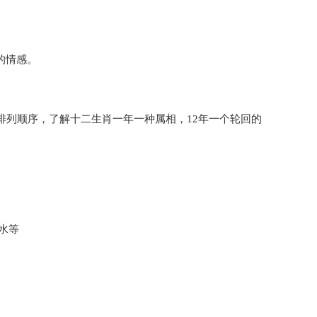
的情感。
。
的排列顺序，了解十二生肖一年一种属相，12年一个轮回的
水等