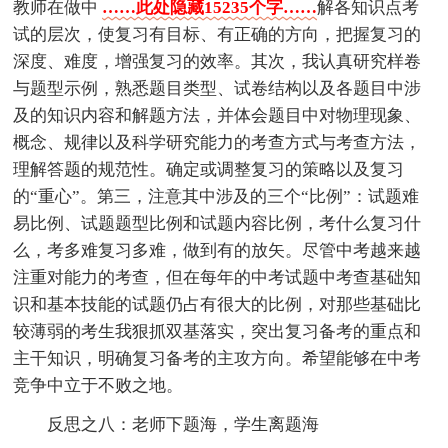
教师在做中
……此处隐藏15235个字……
解各知识点考
试的层次，使复习有目标、有正确的方向，把握复习的
深度、难度，增强复习的效率。其次，我认真研究样卷
与题型示例，熟悉题目类型、试卷结构以及各题目中涉
及的知识内容和解题方法，并体会题目中对物理现象、
概念、规律以及科学研究能力的考查方式与考查方法，
理解答题的规范性。确定或调整复习的策略以及复习
的“重心”。第三，注意其中涉及的三个“比例”：试题难
易比例、试题题型比例和试题内容比例，考什么复习什
么，考多难复习多难，做到有的放矢。尽管中考越来越
注重对能力的考查，但在每年的中考试题中考查基础知
识和基本技能的试题仍占有很大的比例，对那些基础比
较薄弱的考生我狠抓双基落实，突出复习备考的重点和
主干知识，明确复习备考的主攻方向。希望能够在中考
竞争中立于不败之地。
反思之八：老师下题海，学生离题海