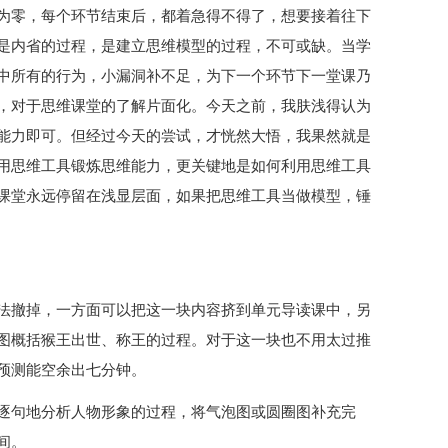
为零，每个环节结束后，都着急得不得了，想要接着往下
是内省的过程，是建立思维模型的过程，不可或缺。当学
中所有的行为，小漏洞补不足，为下一个环节下一堂课乃
，对于思维课堂的了解片面化。今天之前，我肤浅得认为
能力即可。但经过今天的尝试，才恍然大悟，我果然就是
用思维工具锻炼思维能力，更关键地是如何利用思维工具
课堂永远停留在浅显层面，如果把思维工具当做模型，锤
法撤掉，一方面可以把这一块内容挤到单元导读课中，另
图概括猴王出世、称王的过程。对于这一块也不用太过推
预测能空余出七分钟。
逐句地分析人物形象的过程，将气泡图或圆圈图补充完
间。