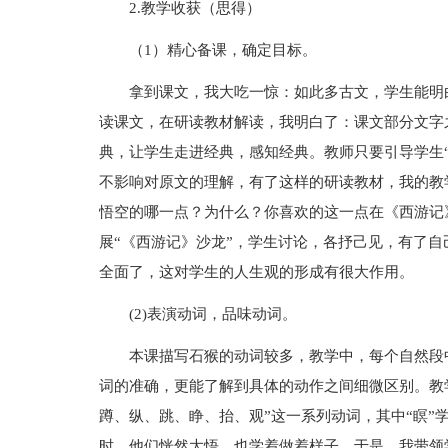
2.教学收获（思得）
（1）精心备课，确定目标。
拿到课文，我大吃一惊：如此多古文，学生能明
读课文，在研读教材解读，我明白了：课文部分文字
典，让学生走进经典，感知经典。教师只要引导学生
不影响对原文的理解，有了这样的研读教材，我的教
悟空的哪一点？为什么？你喜欢的这一点在《西游记
展“《西游记》沙龙”，学生讨论，各抒己见，有了
全面了，这对学生的人生观的形成有很大作用。
(2)表演动词，品味动词。
本课描写石猴的动词较多，教学中，每个自然段
词的准确，更能了解到具体的动作之间细微区别。教学
蹲、纵、跳、睁、抬、观”这一系列动词，其中“瞑”
时，他们恍然大悟，也学着做着样子。于是，我带领