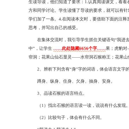
生读导读，他们知道了要求：1.认真阅读课文，看看石
方和同学讨论。学生读懂了导读的要求，就可以有针
学们加了一条。4.在阅读本文时，要借助下面的注
思考，并写出自己的感受。
在集体交流时，我引导学生抓住关键语句“我进去
中”，让学生
……此处隐藏6656个字……
果；虎豹对
帘洞；花果山仙石显灵——水帘洞石猴称王；花果山
2、辨析下列含有“身”字的词语，体会语言文字
蹲身、纵身、住身、欠身、抽身、安身。
3、品读石猴的语言特点。
（1）找出石猴的语言读一读，说说有什么发现
（2）比较句子，体会有什么不同。