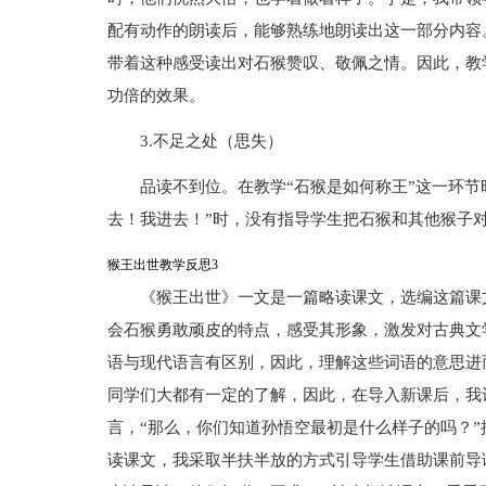
配有动作的朗读后，能够熟练地朗读出这一部分内容
带着这种感受读出对石猴赞叹、敬佩之情。因此，教学
功倍的效果。
3.不足之处（思失）
品读不到位。在教学“石猴是如何称王”这一环节
去！我进去！”时，没有指导学生把石猴和其他猴子
猴王出世教学反思3
《猴王出世》一文是一篇略读课文，选编这篇课
会石猴勇敢顽皮的特点，感受其形象，激发对古典文
语与现代语言有区别，因此，理解这些词语的意思进
同学们大都有一定的了解，因此，在导入新课后，我
言，“那么，你们知道孙悟空最初是什么样子的吗？
读课文，我采取半扶半放的方式引导学生借助课前导