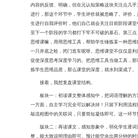
内容的反馈、明确，但在元认知策略这块关注点几乎
进行，那这个环节中，学生评价就被忽略了。评价，
生进行自我评价时，他们自己就会关注目前阶段课堂
至下一个阶段的学习都打下牢不可破的基石。第三点
思维课嘛，用用思维工具，帮助学生锤炼某一种思维
一只井底之蛙，闭门造车呢呀。思维课堂不仅仅是利
促使深度思考深度学习的。把思维工具当做工具，那
炼学生思维品质，那么课堂的深度，就水到渠成了。
接着，我想复盘课堂结构。
板块一：初读课文整体感知中，把词语理解的方
一方面，自主学习完全可以解决掉！只留下利用流程
敲流程图中的关联词，只要简短凝练即可。这一环节
版块二：再读课文，感知形象中，弱化学生逐词
整，能大致说明理由即可。预计能空余出两分钟的时