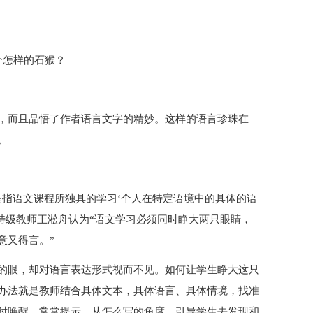
个怎样的石猴？
，而且品悟了作者语言文字的精妙。这样的语言珍珠在
。
是指语文课程所独具的学习‘个人在特定语境中的具体的语
特级教师王淞舟认为“语文学习必须同时睁大两只眼睛，
意又得言。”
的眼，却对语言表达形式视而不见。如何让学生睁大这只
办法就是教师结合具体文本，具体语言、具体情境，找准
时唤醒，常常提示，从怎么写的角度，引导学生去发现和