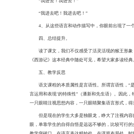
“我进去！我进去！”
“我进去吧！我进去吧！”
4、从这些语言和动作描写中，你眼前出现了一
四、总结提升。
读了课文，我们不仅感受了活灵活现的猴王形象
《西游记》这本经典中随处可见，希望大家多读经典
五、教学反思
语文课程的本质属性是言语性。所谓言语性，“
言运用和表现’的特殊性”（潘新和先生语）。因此，
一只眼睛注视思想内容，一只眼睛聚集语言形式，得
但是现在的学生大多是独眼龙，睁大了注视内容
眼，单靠学生的自得自悟是远远不够的，比较可行的
教学突破口，在语言表达精妙处，在谋篇布局处，时