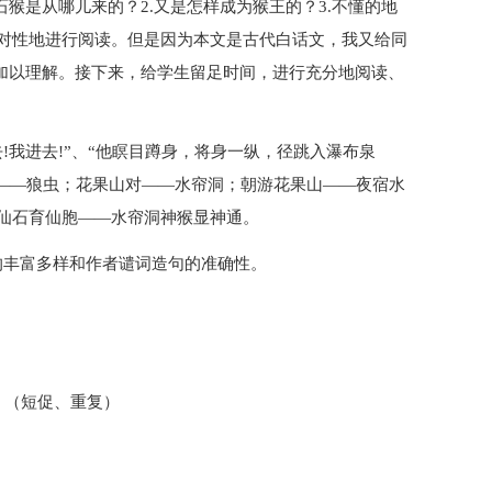
猴是从哪儿来的？2.又是怎样成为猴王的？3.不懂的地
对性地进行阅读。但是因为本文是古代白话文，我又给同
释加以理解。接下来，给学生留足时间，进行充分地阅读、
!我进去!”、“他瞑目蹲身，将身一纵，径跳入瀑布泉
——狼虫；花果山对——水帘洞；朝游花果山——夜宿水
仙石育仙胞——水帘洞神猴显神通。
的丰富多样和作者谴词造句的准确性。
。（短促、重复）