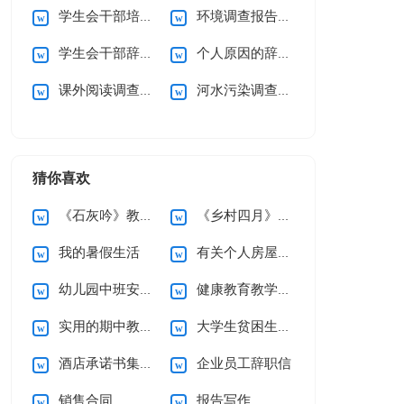
学生会干部培训心得体会
环境调查报告(通用15篇)
学生会干部辞职申请书
个人原因的辞职信
课外阅读调查报告15篇
河水污染调查报告
猜你喜欢
《石灰吟》教案5篇
《乡村四月》说课稿
我的暑假生活
有关个人房屋租赁合同范文10篇
幼儿园中班安全工作计划
健康教育教学计划
实用的期中教学总结3篇
大学生贫困生助学金申请书
酒店承诺书集锦六篇
企业员工辞职信
销售合同
报告写作