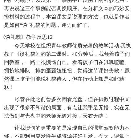
的排列顺序，以及第一个事例中正反例子的巧妙运用，
再说说这三个事例能否调换顺序。在分析文本的巧妙安
排材料的过程中，本篇课文是说理的方法，也就是作者
是如何“谈”礼貌的问题，迎刃而解了。
《谈礼貌》教学反思12
今天学校在组织青年教师优质光盘的教学活动,我执
教了《谈礼貌》的第二课时。40分钟后，我领着孩子们
回教室，一路上很懊恼自己。看着孩子们在叽叽喳喳、
拥挤地排队，排的歪歪妞扭扭，觉得这节课好失败！虽
然课上孩子们能说礼貌待人，但在行动上却是如此糟
糕！
尽管在此之前曾多次翻看光盘，但在执教过程中又
出现了很多不和谐的局面，有点让我手足无措，实在无
法做到与光盘中的老师无缝对接，天衣无缝！
让我懊恼的更重要的是发现自己的课堂驾驭能力不
够，不能利用突发性生成资源好好开发。今天，课堂上