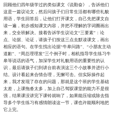
回顾他们四年级学过的类似课文《说勤奋》，告诉他们
这是一篇议论文，然后问孩子们日常生活都有哪些礼貌
用语，学生回答后，让他们打开课文，自己先把课文自
读一遍，初步感知课文内容，并把不理解的字词圈画出
来，交全班解决。接着告诉学生议论文“三要素”：论
点、论据、论证，请孩子们按这三点去默读课文，画出
相应的语句。在学生找出论据“牛皋问路”、“小朋友主动
道歉”、“周总理理发”三个例子时，相机指导学生练习牛
皋等说话的语气，加深学生对礼貌用语的重要性的认
识，最后请孩子们到讲台前表演这三个小故事并进行小
结。设计看起来合情合理，无懈可击。但实际操作起
来，我才发现了存在的问题，那就是这个班的学生基础
太差，上课拖沓太多，加上自己驾驭课堂的能力不是很
强，结果课没讲完下课铃就响了，如果能压缩或除去指
导多个学生练习有感情朗读这一节，课也许能顺利地把
它上完。