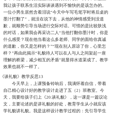
我让孩子联系生活实际谈谈遇到不愉快的是该怎办的。
一位小男生居然含着泪说“今天中午写毛笔字时将后桌的
墨汁打翻了”，就没在说下去，从他的神情感受到没道
歉，就顺势引导当场进行交际对话。可惜的是比较肤浅
的对话，如果我会再采访二人“当他打翻你墨汁时，你是
什么感受？现在他当着这么多老师、同学的面给你真诚
的道歉，你又是怎样的？”“现在别人原谅了你，心里怎
样？”再由此揭示“礼貌待人可以在人与人之间架起一座
理解的桥梁，减少相互的矛盾”就显得水道渠成了。教学
效果也就不一样了。
《谈礼貌》教学反思13
今天早上，上课预备铃响后，我满怀着自信，带着
自己精心设计好的教学设计走进了五（2）班教室。今
天，我要给孩子们上《20.谈礼貌》，这一课是一篇议论
文，主要论述的是讲礼貌的好处，教育学生从小就应该
学礼貌讲礼貌。我是这样设计教学过程的：先引导学生