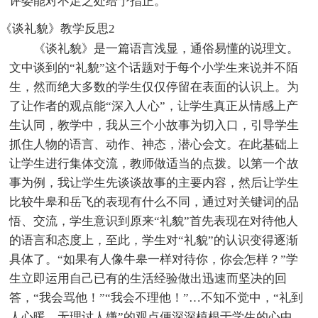
评委能对不足之处给予指正。
《谈礼貌》教学反思2
《谈礼貌》是一篇语言浅显，通俗易懂的说理文。
文中谈到的“礼貌”这个话题对于每个小学生来说并不陌
生，然而绝大多数的学生仅仅停留在表面的认识上。为
了让作者的观点能“深入人心”，让学生真正从情感上产
生认同，教学中，我从三个小故事为切入口，引导学生
抓住人物的语言、动作、神态，潜心会文。在此基础上
让学生进行集体交流，教师做适当的点拨。以第一个故
事为例，我让学生先谈谈故事的主要内容，然后让学生
比较牛皋和岳飞的表现有什么不同，通过对关键词的品
悟、交流，学生意识到原来“礼貌”首先表现在对待他人
的语言和态度上，至此，学生对“礼貌”的认识变得逐渐
具体了。“如果有人像牛皋一样对待你，你会怎样？”学
生立即运用自己已有的生活经验做出迅速而坚决的回
答，“我会骂他！”“我会不理他！”…不知不觉中，“礼到
人心暖，无理讨人嫌”的观点便深深植根于学生的心中。