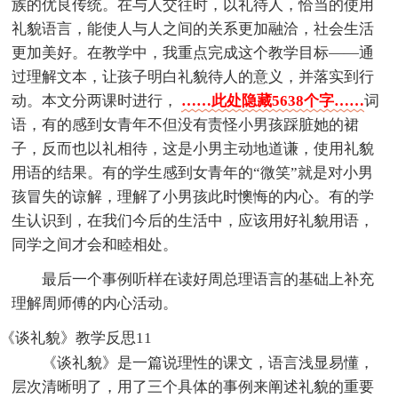
族的优良传统。在与人交往时，以礼待人，恰当的使用
礼貌语言，能使人与人之间的关系更加融洽，社会生活
更加美好。在教学中，我重点完成这个教学目标——通
过理解文本，让孩子明白礼貌待人的意义，并落实到行
动。本文分两课时进行，
……此处隐藏5638个字……
词
语，有的感到女青年不但没有责怪小男孩踩脏她的裙
子，反而也以礼相待，这是小男主动地道谦，使用礼貌
用语的结果。有的学生感到女青年的“微笑”就是对小男
孩冒失的谅解，理解了小男孩此时懊悔的内心。有的学
生认识到，在我们今后的生活中，应该用好礼貌用语，
同学之间才会和睦相处。
最后一个事例听样在读好周总理语言的基础上补充
理解周师傅的内心活动。
《谈礼貌》教学反思11
《谈礼貌》是一篇说理性的课文，语言浅显易懂，
层次清晰明了，用了三个具体的事例来阐述礼貌的重要