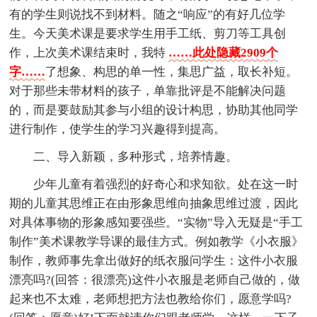
有的学生则说找不到材料。随之“响应”的有好几位学
生。今天美术课是要求学生用手工纸、剪刀等工具创
作，上次美术课结束时，我特
……此处隐藏2909个
字……
了想象、构思的单一性，集思广益，取长补短。
对于那些未带材料的孩子，单靠批评是不能解决问题
的，而是要鼓励其参与小组的设计构思，协助其他同学
进行制作，使学生的学习兴趣得到提高。
二、导入新颖，多种形式，培养情趣。
少年儿童有着强烈的好奇心和求知欲。处在这一时
期的儿童其思维正在由形象思维向抽象思维过渡，因此
对具体事物的形象感知要强些。“实物”导入无疑是“手工
制作”美术课教学导课的最佳方式。例如教学《小衣服》
制作，教师事先拿出做好的纸衣服问学生：这件小衣服
漂亮吗?(回答：很漂亮)这件小衣服是老师自己做的，做
起来也不太难，老师想把方法也教给你们，愿意学吗?