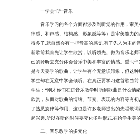
一学会“听”音乐
音乐学习的各个方面都涉及到听觉的作用，审美
律感、和声感、结构感、形象感等等）是审美能力的
得多了,就自然会有一些音高的感觉,有了先入为主的
新歌前我首先让学生欣赏，以听领先。做为音乐老师
己的聆听去充分体会音乐中美和丰富的情感。重“听”
是今天要学的歌曲，让学生有个无意识印象，但这种
学生却在无意中学会倾听。在真正要学习这首歌曲前
学生：“刚才你们在进音乐教学时听到歌曲是什么情
欣赏，从而对歌曲的情绪、节奏、表现的内容等有初
了熟悉旋律等作用。这也是许多老师提出的先唱歌词再
起兴趣.所以在听的时候要变化多种形式,在给学生美
二、音乐教学的多元化