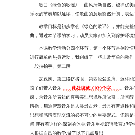
歌曲《绿色的歌谣》，曲风清新自然、旋律优美
乐段的节奏加以延续，使歌曲的意境豁然开朗，表达
教学目标是初步学会《绿色的歌谣》，并能完整
曲；通过本节课的学习，动员大家都加入到保护环境
本课教学活动分四个环节，第一个环节是创设情
进行简单的热身运动，我创编了一些非常简单的动作
一段拍拍手、第二段
跺跺脚、第三段挤挤眼、第四段耸耸肩。这样能
孩子们带入音乐
……此处隐藏16039个字……
。音乐
感，为音乐所表达的真善美理想境界所吸引，所陶醉
情操，启迪智慧音乐是人类最古老，最具有普遍性和
思想和感情表现交流的必不可少的重要形式。识谱是
间,便有着这样的深刻的体会:音乐重视识谱教育,但学
人根据自己的教学,做了以下几点反思: