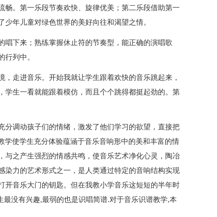
流畅。第一乐段节奏欢快、旋律优美；第二乐段借助第一
了少年儿童对绿色世界的美好向往和渴望之情。
的唱下来；熟练掌握休止符的节奏型，能正确的演唱歌
的行列中。
境，走进音乐。开始我就让学生跟着欢快的音乐跳起来，
，学生一看就能跟着模仿，而且个个跳得都挺起劲的。第
充分调动孩子们的情绪，激发了他们学习的欲望，直接把
教学使学生充分体验蕴涵于音乐音响形中的美和丰富的情
，与之产生强烈的情感共鸣，使音乐艺术净化心灵，陶冶
感染力的艺术形式之一，是人类通过特定的音响结构实现
打开音乐大门的钥匙。但在我教小学音乐这短短的半年时
生最没有兴趣,最弱的也是识唱简谱.对于音乐识谱教学,本