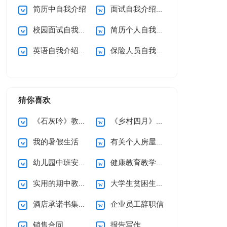
简历中自我介绍
面试自我介绍【热门】
校园面试自我介绍
简历个人自我介绍
英语自我介绍合集15篇
保险人员自我介绍
猜你喜欢
《石灰吟》教案5篇
《乡村四月》说课稿
我的暑假生活
有关个人房屋租赁合同范文10篇
幼儿园中班安全工作计划
健康教育教学计划
实用的期中教学总结3篇
大学生贫困生助学金申请书
酒店承诺书集锦六篇
企业员工辞职信
销售合同
报告写作