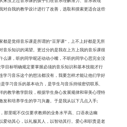
从来没上过音乐课的孩子们在音乐理解潜力、音乐表现
我对自我的教学设计进行了改善，选取和摸索更适合这些
家都是觉得音乐课是所谓的“豆芽课”，上不上好都是无所
对音乐知识的渴望。更过分的是我在上方上我的音乐课很
什么课，听的同学呢还动动小嘴，不听的同学心思完全没
教学目标明确规定要掌握必须的音乐知识和基本技能才行
连学习音乐这个的想法都没有，我要怎样才能让他们学好
趣是学习音乐的基本动力，是学生与音乐持续密切联系、
样的教学教学阶段，根据学生身心发展规律和审美心理特
激发和培养学生的学习兴趣。于是我从以下几点入手;
课，那里呢不仅仅要求教师的业务水平高、口语表达幽
以爱动其心，以礼服其人，以智动其行。爱心和职责是老