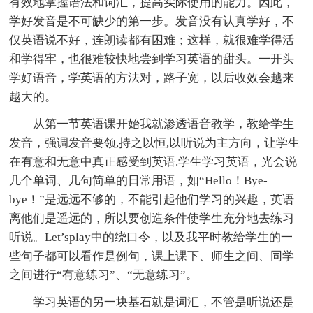
有效地掌握语法和词汇，提高实际使用的能力。因此，
学好发音是不可缺少的第一步。发音没有认真学好，不
仅英语说不好，连朗读都有困难；这样，就很难学得活
和学得牢，也很难较快地尝到学习英语的甜头。一开头
学好语音，学英语的方法对，路子宽，以后收效会越来
越大的。
从第一节英语课开始我就渗透语音教学，教给学生
发音，强调发音要领,持之以恒,以听说为主方向，让学生
在有意和无意中真正感受到英语.学生学习英语，光会说
几个单词、几句简单的日常用语，如“Hello！Bye-
bye！”是远远不够的，不能引起他们学习的兴趣，英语
离他们是遥远的，所以要创造条件使学生充分地去练习
听说。Let’splay中的绕口令，以及我平时教给学生的一
些句子都可以看作是例句，课上课下、师生之间、同学
之间进行“有意练习”、“无意练习”。
学习英语的另一块基石就是词汇，不管是听说还是