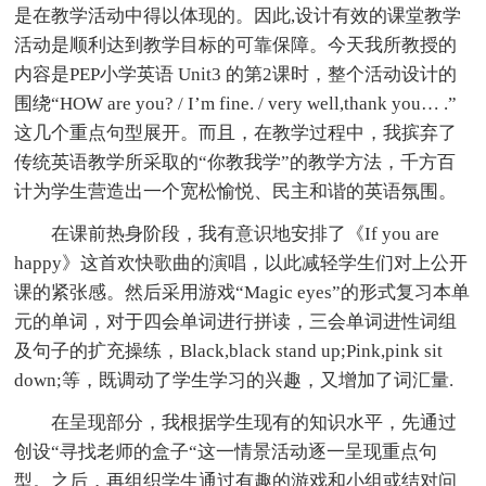
是在教学活动中得以体现的。因此,设计有效的课堂教学
活动是顺利达到教学目标的可靠保障。今天我所教授的
内容是PEP小学英语 Unit3 的第2课时，整个活动设计的
围绕“HOW are you? / I’m fine. / very well,thank you… .”
这几个重点句型展开。而且，在教学过程中，我摈弃了
传统英语教学所采取的“你教我学”的教学方法，千方百
计为学生营造出一个宽松愉悦、民主和谐的英语氛围。
在课前热身阶段，我有意识地安排了《If you are
happy》这首欢快歌曲的演唱，以此减轻学生们对上公开
课的紧张感。然后采用游戏“Magic eyes”的形式复习本单
元的单词，对于四会单词进行拼读，三会单词进性词组
及句子的扩充操练，Black,black stand up;Pink,pink sit
down;等，既调动了学生学习的兴趣，又增加了词汇量.
在呈现部分，我根据学生现有的知识水平，先通过
创设“寻找老师的盒子“这一情景活动逐一呈现重点句
型。之后，再组织学生通过有趣的游戏和小组或结对问