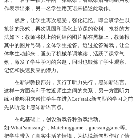
来，一名学生抽其中的一张纸条，看纸条后将词组用动
作表示出来，另一名学生用英语来描述此动作。
然后，让学生再次感受，强化记忆。即全班学生以
抢答的形式，再次巩固和强化上节课的资料。抢答的方
法如下：教师将以上的词组的图片贴在黑板上，教师报
其中的图片号码，全体学生抢答。透过抢答游戏，让全
体学生动起来，避免了机械单调地读，活跃了课堂气
氛，激发了学生学习的兴趣，同时也锻炼了学生观察、
记忆和快速反应的潜力。
在新课教授部分，实行了听力先行，感知新语言。
这样一方面有利于拉近师生之间的关系，另一方面听力
练习能够用来帮忙学生在进入Let’stalk新句型的学习之前
先从听觉上感知新语言点。
在此基础上，创设游戏各种游戏活动。
如:What’smissing?，Matchinggame，guessinggame等。
把学生带入了真实生活的情境，为练说新句型作好了情