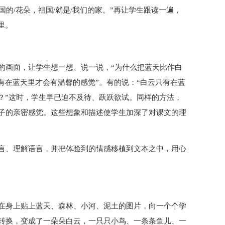
国的/花朵，祖国/就是/我们的家。”再让学生跟读一遍，
里。
的画面，让学生想一想、说一说，“为什么把蓝天比作白
有在蓝天里才会有温馨的感觉”。有的说：“白云只有在蓝
？”这时，学生早已迫不及待、跃跃欲试。同样的方法，
子的亲密感觉。这些想象和描述使学生加深了对课文的理
言、理解语言，并把体验到的情感移植到文本之中，用心
在身上贴上蓝天、森林、小河、泥土的图片，向一个个学
转换，变成了一朵朵白云，一只只小鸟、一条条鱼儿、一