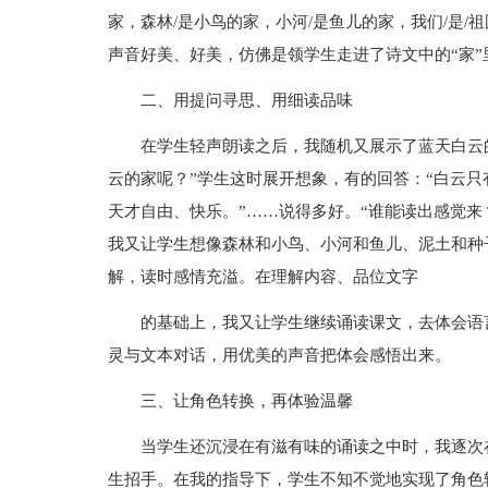
家，森林/是小鸟的家，小河/是鱼儿的家，我们/是/祖
声音好美、好美，仿佛是领学生走进了诗文中的“家”
二、用提问寻思、用细读品味
在学生轻声朗读之后，我随机又展示了蓝天白云
云的家呢？”学生这时展开想象，有的回答：“白云只
天才自由、快乐。”……说得多好。“谁能读出感觉来
我又让学生想像森林和小鸟、小河和鱼儿、泥土和种
解，读时感情充溢。在理解内容、品位文字
的基础上，我又让学生继续诵读课文，去体会语
灵与文本对话，用优美的声音把体会感悟出来。
三、让角色转换，再体验温馨
当学生还沉浸在有滋有味的诵读之中时，我逐次
生招手。在我的指导下，学生不知不觉地实现了角色