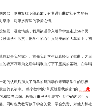
调民歌，歌曲旋律明朗豪放，有着进行曲雄壮有力的特
对草原，对家乡深深的挚爱之情。
设情景，激发情感，我用谈话导入引导学生走进56个民
片段请学生欣赏，把学生的心引入到美丽的大草原上，初
草原就是我的家》。首先我让学生认真聆听了歌曲，之后
生的轻声哼唱为之后学唱歌曲打下了坚实的基础。在学唱
一定的认识后加入了简单的舞蹈动作来调动学生的积极
曲的表演中。 整个教学以“草原就是我的家”的
……此
的和睦与温馨。教师注重把学生现实生活中的内容引入
趣。同时也为教育孩子学会关爱、学会负责、对他人和社