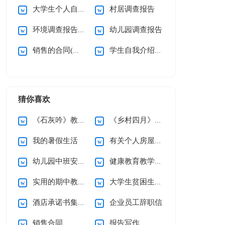
大学生个人自我介绍
村居调查报告
环境调查报告汇编15篇
幼儿园调查报告
销售的合同(通用15篇)
学生自我介绍(集锦15篇)
猜你喜欢
《石灰吟》教案5篇
《乡村四月》说课稿
我的暑假生活
有关个人房屋租赁合同范文10篇
幼儿园中班安全工作计划
健康教育教学计划
实用的期中教学总结3篇
大学生贫困生助学金申请书
酒店承诺书集锦六篇
企业员工辞职信
销售合同
报告写作