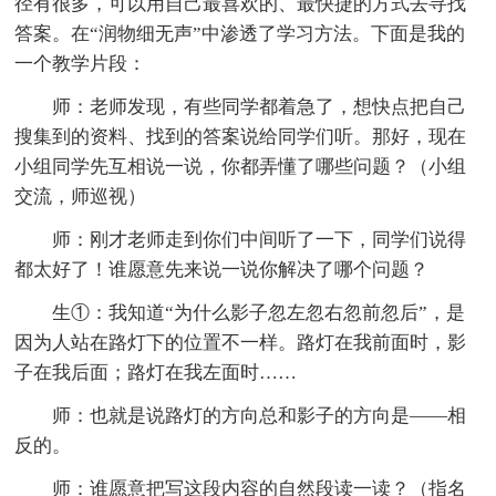
径有很多，可以用自己最喜欢的、最快捷的方式去寻找
答案。在“润物细无声”中渗透了学习方法。下面是我的
一个教学片段：
师：老师发现，有些同学都着急了，想快点把自己
搜集到的资料、找到的答案说给同学们听。那好，现在
小组同学先互相说一说，你都弄懂了哪些问题？（小组
交流，师巡视）
师：刚才老师走到你们中间听了一下，同学们说得
都太好了！谁愿意先来说一说你解决了哪个问题？
生①：我知道“为什么影子忽左忽右忽前忽后”，是
因为人站在路灯下的位置不一样。路灯在我前面时，影
子在我后面；路灯在我左面时……
师：也就是说路灯的方向总和影子的方向是——相
反的。
师：谁愿意把写这段内容的自然段读一读？（指名