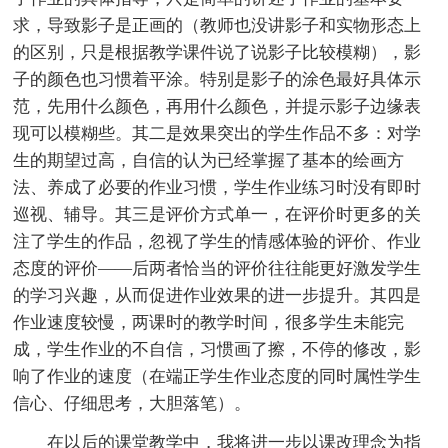
求，导致影子是正画的（教师也没讲影子和实物形态上
的区别，只是根据教学课件说了说影子比较模糊），影
子的颜色也习惯着平涂。特别是影子的涂色最好具体示
范，先用什么颜色，再用什么颜色，并提示影子边缘表
现可以模糊些。其二是效果突出的学生作品不多：对学
生的期望过高，自信的认为已经掌握了基本的绘画方
法、养成了必要的作业习惯，学生作业练习时没有即时
巡视、辅导。其三是评价方式单一，在评价时更多的关
注了学生的作品，忽视了学生的情感体验的评价、作业
态度的评价——后两者恰当的评价往往能更好激发学生
的学习兴趣，从而促进作业效果的进一步提升。其四是
作业速度较慢，两课时的教学时间，很多学生未能完
成，学生作业的不自信，习惯画了擦，不停的修改，影
响了作业的速度（在端正学生作业态度的同时属性学生
信心、仔细思考，大胆落笔）。
在以后的课堂教学中，我将进一步以课改理念为指