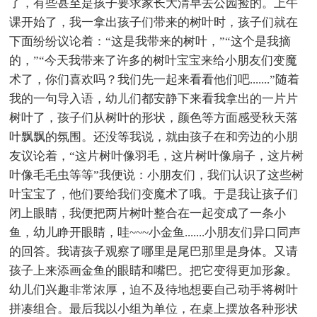
了，有些甚至是孩子要求家长大清早去公园捡的。上午
课开始了，我一拿出孩子们带来的树叶时，孩子们就在
下面纷纷议论着：“这是我带来的树叶，”“这个是我摘
的，”“今天我带来了许多的树叶宝宝来给小朋友们变魔
术了，你们喜欢吗？我们先一起来看看他们吧.......”随着
我的一句导入语，幼儿们都安静下来看我拿出的一片片
树叶了，孩子们从树叶的形状，颜色等方面感受秋天落
叶飘飘的氛围。还没等我说，就由孩子在和旁边的小朋
友议论着，“这片树叶像羽毛，这片树叶像扇子，这片树
叶像毛毛虫等等”我便说：小朋友们，我们认识了这些树
叶宝宝了，他们要给我们变魔术了哦。于是我让孩子们
闭上眼睛，我便把两片树叶整合在一起变成了一条小
鱼，幼儿睁开眼睛，哇~~~小金鱼.......小朋友们异口同声
的回答。我请孩子观察了哪里是尾巴那里是身体。又请
孩子上来添画金鱼的眼睛和嘴巴。把它变得更加形象。
幼儿们兴趣非常浓厚，迫不及待地想要自己动手将树叶
拼凑组合。最后我以小组为单位，在桌上摆放各种形状