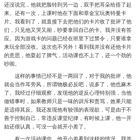
还没说完，他就把脸转到另一边，双手把耳朵给捂了起
来。还有一次，上课时他在下面和章金宝玩奥特曼卡
片。我看到了，就直接下去把他们的卡片收了批评了他
们，只见他又哭又闹，吵要拿回自己的卡。我并没有答
应。因为游戏卡的问题已经在班里下过禁令，只要谁拿
来玩全部没收。这次也不另外！看到我并没有还他卡片
的意思，他耍起了脾气，活动课也不上了，还一个劲的
吵闹。
这样的事情已经不是一两回了，对于我的批评，他
就会当作耳旁风，所谓物极必反吧，说多了，他也麻木
了。我经过仔细观察，发现他的逆反心理特别强，当他
做错事时，如果教师只是一味的训斥和责骂，效果只能
是适得其反。我还发现他有较强的表现欲，可是由于不
善于控制自己，常违反课堂纪律，有时候上课，他一开
始还很认真，可没一会就开小差了。
有一次活动课中，他开小差看到这样的情况，我并