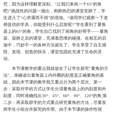
究，因为这样理解更深刻。“让我们来画一个65°的角
吧!”挑战性的问题一抛出，刚刚热烈的课堂安静了，学
生进入了“心求通而不得”的境地。“请同学们观察一下老
师提供的学具，你能受到什么启发呢?”学生看到了量角
器上的65°的角，学生自己找到了画角的好帮手——量角
器。寂静之后的课堂，充满着思维的碰撞。在相互的启
迪中，巧妙不一的各种方法诞生了。学生享受了自主感
悟、发现、创造的快乐，课堂也因此充满了生命的灵
动。
本节课教学的重点我就放在了让学生探究“量角的方
法”。准确读出量角器上内外圈的刻度是正确量角的基
础，因此本节课的教学我又重点分为两个层次。第一
步：采取对学的方式让学生分清量角器上的内刻度和外
刻度，同时准确找出30°、45°、60°、90°、120°的角;第
二步：再采取群学的方式重点研究量角的方法，尽量发
挥学生小组合作探究的作用。由于本节课的操作性很