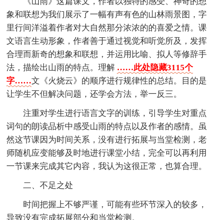
《山雨》这篇课文，作者以独特的感受、神奇的想
象和联想为我们展示了一幅有声有色的山林雨景图，字
里行间洋溢着作者对大自然那分浓浓的的喜爱之情。课
文语言生动形象，作者善于通过视觉和听觉所及，发挥
合理而新奇的想象和联想，并运用比喻、拟人等修辞手
法，描绘出山雨的特点。理解
……此处隐藏3115个
字……
文《火烧云》的顺序进行规律性的总结。目的是
让学生不但解决问题，还学会方法，举一反三。
注重对学生进行语言文字的训练，引导学生对重点
词句的朗读品析中感受山雨的特点以及作者的感情。虽
然这节课因为时间关系，没有进行拓展与当堂检测，老
师随机应变能够及时地进行课堂小结，完全可以再利用
一节课来完成其它内容，我认为这很正常，也算合理。
二、不足之处
时间把握上不够严谨，可能有些环节深入的较多，
导致没有完成拓展部分和当堂检测。