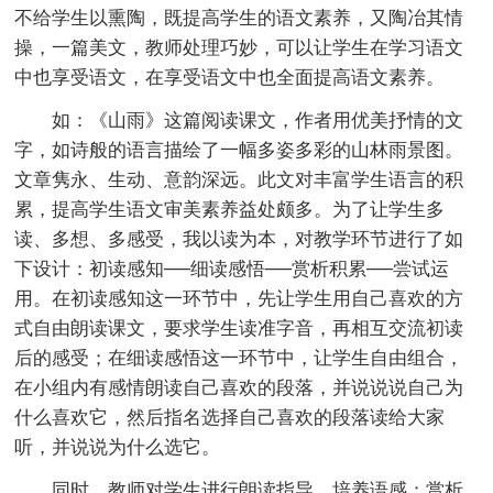
不给学生以熏陶，既提高学生的语文素养，又陶冶其情
操，一篇美文，教师处理巧妙，可以让学生在学习语文
中也享受语文，在享受语文中也全面提高语文素养。
如：《山雨》这篇阅读课文，作者用优美抒情的文
字，如诗般的语言描绘了一幅多姿多彩的山林雨景图。
文章隽永、生动、意韵深远。此文对丰富学生语言的积
累，提高学生语文审美素养益处颇多。为了让学生多
读、多想、多感受，我以读为本，对教学环节进行了如
下设计：初读感知──细读感悟──赏析积累──尝试运
用。在初读感知这一环节中，先让学生用自己喜欢的方
式自由朗读课文，要求学生读准字音，再相互交流初读
后的感受；在细读感悟这一环节中，让学生自由组合，
在小组内有感情朗读自己喜欢的段落，并说说说自己为
什么喜欢它，然后指名选择自己喜欢的段落读给大家
听，并说说为什么选它。
同时，教师对学生进行朗读指导，培养语感；赏析