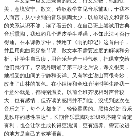
本文是一篇文质兼美的散文，行文流畅，笔触优
美，意境安宁。散文、诗歌教学常见音乐辅助，于我本
人而言，从小收到的音乐熏陶太少，以前对语文和音乐
的关系认识不够，读了看云的，在自己班上尝试用古典
音乐熏陶，我班的几个调皮学生浮躁，不知此法可否行
得通。在本课教学中，我用了《雨的印记》这首曲子，
并且用此曲贯穿整节课。散文本不需要过度的解读和分
析，让学生自己读，用音乐营造一种气氛，把课堂交给
他们就行了。李晓丹朗诵了第三段之后说，课文很美，
她感受的山间的宁静和安详。又有学生说山雨很奇妙，
改变了山林的颜色。在小组读和全班齐读时学生给我一
个意外就是，都特别温柔。以前全班齐读相对声音较
大，也有感情，但齐读的感情并不到位，没想到这次在
音乐之下，每个人都变了，轻轻柔柔的。黑格尔说“音乐
是秩序的感性表达”，长期音乐熏陶对班级秩序建立肯定
有利，也会让学生成长得更滋润，更有涵养。需要改进
的地方是自己的教学语言。