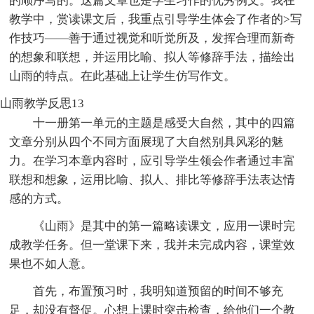
的顺序写的。这篇文章也是学生习作的优秀例文。我在
教学中，赏读课文后，我重点引导学生体会了作者的>写
作技巧——善于通过视觉和听觉所及，发挥合理而新奇
的想象和联想，并运用比喻、拟人等修辞手法，描绘出
山雨的特点。在此基础上让学生仿写作文。
山雨教学反思13
十一册第一单元的主题是感受大自然，其中的四篇
文章分别从四个不同方面展现了大自然别具风彩的魅
力。在学习本章内容时，应引导学生领会作者通过丰富
联想和想象，运用比喻、拟人、排比等修辞手法表达情
感的方式。
《山雨》是其中的第一篇略读课文，应用一课时完
成教学任务。但一堂课下来，我并未完成内容，课堂效
果也不如人意。
首先，布置预习时，我明知道预留的时间不够充
足，却没有督促。心想上课时突击检查，给他们一个教