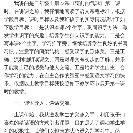
我讲的是二年级上册22课《窗前的气球》第一课
时。在讲课之前，我仔细地阅读了语文课程标准，根据
学段目标、课时目标以及我班孩子的实际情况设计了如
下教学目标：一是认识本课7个生字，巩固识字方法，激
发学生识字的兴趣，培养学生独立识字的能力。二是会
写本课8个生字。学习疒字旁。继续培养学生良好的书写
习惯，注意字的间架结构，感受汉字的形体美。三是正
确、流利地朗读课文。四是对课文有初步的了解，并乐
于能将自己的感受与他人交流。五是培养学生自主、合
作学习的能力，在自主合作的氛围中感受语文学习的快
乐。依据以上教学目标我按照如下教学环节展开第一课
时的教学。
一、谜语导入，谈话交流。
上课伊始，我从激发学生的兴趣入手，利用孩子们
喜欢的猜谜语的方式引出课题，目的是为了调动学生学
习的积极性。让他们以饱满的状态进入到学习中。然