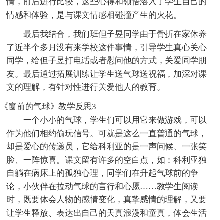
情，前后进行比较，这些心得和领悟溶入了学生自己的
情感和体验，是与课文情感相碰撞产生的火花。
最后我结合，我们班但子昱同学由于骨折在家休养
了近半个多月没有来学校这件事情，引导学生真心关心
同学，给但子昱打电话或者慰问他的方式，关爱同学朋
友。最后通过拓展训练让学生送气球送祝福，加深对课
文的理解，有针对性进行关爱他人的教育。
《窗前的气球》教学反思3
一个小小的气球，学生们可以用它来做游戏，可以
作为他们相约偷玩信号。可就是这么一直普通的气球，
却是爱心的传递员，它给科利亚的是一声问候、一张笑
脸、一阵惊喜。课文留有许多的空白点，如：科利亚独
自躺在病床上的孤独心理，同学们在升起气球前的争
论，小伙伴在拉动气球的言行和心愿……教学生阅读
时，既要体会人物的感情变化，真挚感情的理解，又要
让学生释放、表达出自己的天真浪漫和童真，体会生活