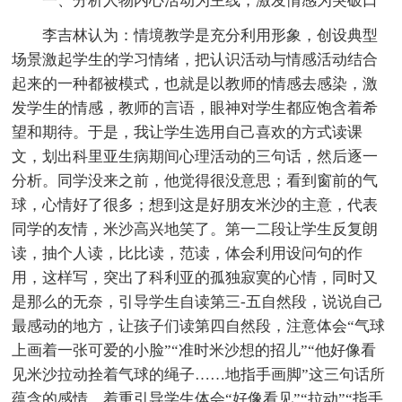
一、分析人物内心活动为主线，激发情感为突破口
李吉林认为：情境教学是充分利用形象，创设典型
场景激起学生的学习情绪，把认识活动与情感活动结合
起来的一种都被模式，也就是以教师的情感去感染，激
发学生的情感，教师的言语，眼神对学生都应饱含着希
望和期待。于是，我让学生选用自己喜欢的方式读课
文，划出科里亚生病期间心理活动的三句话，然后逐一
分析。同学没来之前，他觉得很没意思；看到窗前的气
球，心情好了很多；想到这是好朋友米沙的主意，代表
同学的友情，米沙高兴地笑了。第一二段让学生反复朗
读，抽个人读，比比读，范读，体会利用设问句的作
用，这样写，突出了科利亚的孤独寂寞的心情，同时又
是那么的无奈，引导学生自读第三-五自然段，说说自己
最感动的地方，让孩子们读第四自然段，注意体会“气球
上画着一张可爱的小脸”“准时米沙想的招儿”“他好像看
见米沙拉动拴着气球的绳子……地指手画脚”这三句话所
蕴含的感情，着重引导学生体会“好像看见”“拉动”“指手