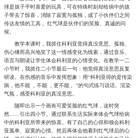
球是孩子平时喜爱的玩具，可在特殊时刻却给病中的孩
子带去了惊喜，消除了寂寞与孤独，成了小伙伴们之间
传达友情的工具 。红气球是伙伴们的笑脸、真诚的问
候。
教学本课时，我抓住科利亚觉得真没意思、孤独、
伤心继而高兴地笑了这一情感变化为线索，通过音乐、
语言与朗读让学生体会科利亚的心情变化。在教学一二
小节时，我抓住二小节最后一句：他觉得真没意思反复
研读。在伤感的音乐中发挥想象：用“科利亚得的是传染
病，他不能 ，不能 ，更不能 。”的句式练习说话。渲染
气氛，感受科利亚的真没意思。
随即出示一个画有可爱笑脸的红气球，这时突
然……引出四小节。通过联系生活实际来体会气球给病
中的科利亚所带来的惊喜。有了自己的心得和领会科利
亚孤单、寂寞的心情。然后再体会他看到红气球后的心