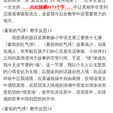
亚的快乐，从“真没意思”到“高兴地笑了”，让学生通过
一次次的
……此处隐藏8173个字……
中让其他学生受到
启发或者吸取优点，这是我今后在教学中还需要努力的
地方。
《窗前的气球》教学反思13
我授课的题目是冀教版小学语文第三册第十七课
《窗前的红气球》。《窗前的红气球》故事虽小，却真
实感人，非常贴近孩子们的心灵及生活体验。小伙伴们
之间的真情浸润于故事的字里行间，于是，“情”便成为
我今天这节课的“魂”。这一节课，我以小主人公戈里亚
的心情变化为主线，以朋友间的话题自然入情，在品读
吟咏中忘我动情，在真诚祝福中自由表情，在细读美文
中感悟真情，在层层深入情感的浪潮中营造出情浓浓而
意切切的“情意场”，使学生沐浴其中，浸润其中，在情
感的世界中得到思想的升华。
《窗前的气球》教学反思14