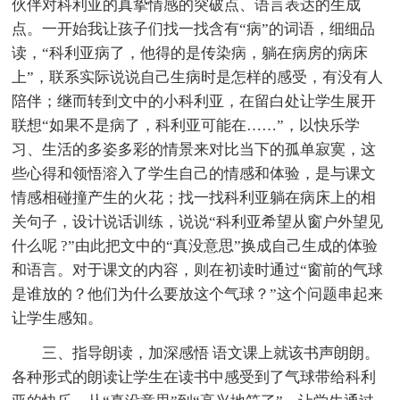
伙伴对科利亚的真挚情感的突破点、语言表达的生成
点。一开始我让孩子们找一找含有“病”的词语，细细品
读，“科利亚病了，他得的是传染病，躺在病房的病床
上”，联系实际说说自己生病时是怎样的感受，有没有人
陪伴；继而转到文中的小科利亚，在留白处让学生展开
联想“如果不是病了，科利亚可能在……”，以快乐学
习、生活的多姿多彩的情景来对比当下的孤单寂寞，这
些心得和领悟溶入了学生自己的情感和体验，是与课文
情感相碰撞产生的火花；找一找科利亚躺在病床上的相
关句子，设计说话训练，说说“科利亚希望从窗户外望见
什么呢 ?”由此把文中的“真没意思”换成自己生成的体验
和语言。对于课文的内容，则在初读时通过“窗前的气球
是谁放的？他们为什么要放这个气球？”这个问题串起来
让学生感知。
三、指导朗读，加深感悟 语文课上就该书声朗朗。
各种形式的朗读让学生在读书中感受到了气球带给科利