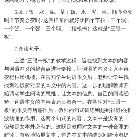
远的地方，鹅老爷（ ），吃过泥和草再回来吃饭。
6.师：饭、水、泥、草；饭、水、泥、草。顺序会变
吗？节奏会变吗7这四样东西就好比四个节拍，三个弱，
一个强。一个强，三个弱。（指板书）这就是“三眼一
板”。
7.齐读句子。
上述“三眼一板”的教学过程，旨在找到文本的内容
与词语本义的耦合点进行链接，让词语的本义引入不再
变得枯燥机械。在告知学生词语本义后，老师让学生找
找鹅吃饭所对应的本义中的内容。这一步的理解教师开
始调动学生阅读的思维，让文本的信息、自己的阅读经
验、词语本义的内容表述三者合一。在学生对“三眼一
板”的本义有所感悟后，教师的句式训练则起到很好的推
波助澜的作用。这两个句式的内容，文本中是没有的，
但却是文本外必有的。这既是教师对文本的一种合理的
解读，有效地拓展文本，也是在文本的缝隙间给读者提