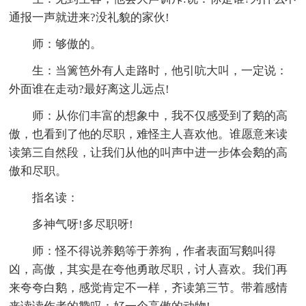
通报一声就进来?没礼貌的家伙!
师：够傲的。
生：当篱笆外有人走路时，他引吭大叫，一定说：
外面谁在走动?最好离这儿远点!
师：从你们丰富的想象中，我不仅感受到了鹅的高
傲，也看到了他的尽职，难怪主人喜欢他。谁愿意来读
读第三自然段，让我们从他的叫声中进一步体会鹅的高
傲和尽职。
指名读：
多神气呀!多尽职呀!
师：怪不得说养鹅等于养狗，作者表面写鹅叫得
凶，高傲，其实是在夸他勇敢尽职，讨人喜欢。我们再
来夸夸白鹅，感觉肯定不一样，齐读第三节。带着感情