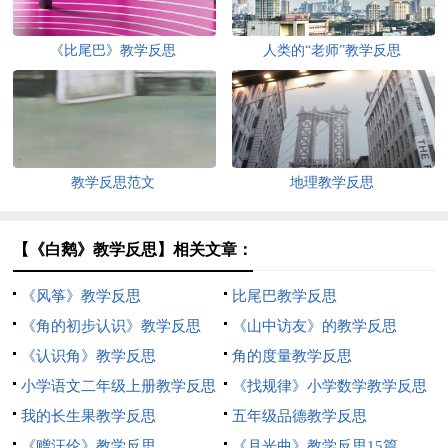
《比尾巴》教学反思
人类的“老师”教学反思
教学反思范文
地理教学反思
【《白鹅》教学反思】相关文章：
《风筝》教学反思
比尾巴教学反思
《角的初步认识》教学反思
《山中访友》的教学反思
《认识角》教学反思
角的度量教学反思
小学语文二年级上册教学反思
《找规律》小学数学教学反思
我的长生果教学反思
五年级品德教学反思
《赠汪伦》教学反思
《月光曲》教学反思15篇