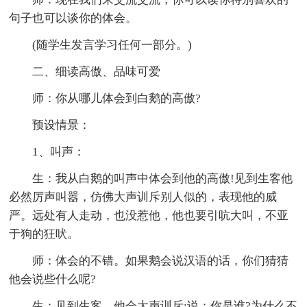
句子也可以谈你的体会。
(随学生发言学习任何一部分。)
二、细读高傲、品味可爱
师：你从哪儿体会到白鹅的高傲?
预设情景：
1、叫声：
生：我从白鹅的叫声中体会到他的高傲!见到生客他
必然厉声叫嚣，仿佛大声训斥别人似的，表现他的威
严。远处有人走动，也没惹他，他也要引吭大叫，不亚
于狗的狂吠。
师：体会的不错。如果鹅会说汉语的话，你们猜猜
他会说些什么呢?
生：见到生客，他会大声训斥:说：你是谁?为什么不