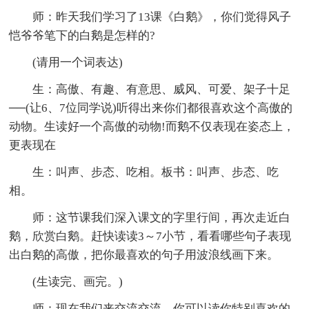
师：昨天我们学习了13课《白鹅》，你们觉得风子
恺爷爷笔下的白鹅是怎样的?
(请用一个词表达)
生：高傲、有趣、有意思、威风、可爱、架子十足
──(让6、7位同学说)听得出来你们都很喜欢这个高傲的
动物。生读好一个高傲的动物!而鹅不仅表现在姿态上，
更表现在
生：叫声、步态、吃相。板书：叫声、步态、吃
相。
师：这节课我们深入课文的字里行间，再次走近白
鹅，欣赏白鹅。赶快读读3～7小节，看看哪些句子表现
出白鹅的高傲，把你最喜欢的句子用波浪线画下来。
(生读完、画完。)
师：现在我们来交流交流，你可以读你特别喜欢的