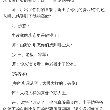
来读读作者的赞叹：好一个高傲的动物!
师：听出了你们的喜欢，听出了你们的赞叹!你们还
从哪儿感受到了鹅的高傲?
2、步态：
生读鹅的步态更是傲慢了!
师：由鹅的步态你们想到哪些人?
(大王、老板、将军)
师：你来读读看，鹅老板来了没有。
(指名读)
(鹅的步调从容，大模大样的，破像)
评：大模大样的真像个鹅大王。
评：你把他读活了，他可真够霸道的。丰子恺爷爷
的笔下的白鹅比你们的都要风度翩翩。课文说颇像京剧