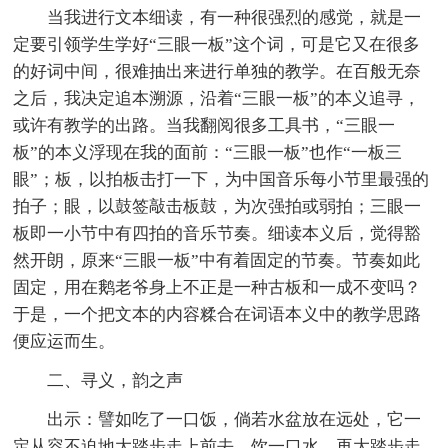
当我进行文本细读，有一种很强烈的感觉，就是一
定要引领学生学好“三眼一板”这个词，可是它又在很多
的好词中间，很难抽出来进行单独的教学。在百般无奈
之后，我决定追本溯源，沿着“三眼一板”的本义追寻，
或许有教学的出路。当我翻阅很多工具书，“三眼一
板”的本义浮现在我的面前：“三眼一板”也作“一板三
眼”；板，以拍板击打一下，为中国音乐每小节里最强的
拍子；眼，以鼓签敲击板鼓，为次强拍或弱拍；三眼一
板即一小节中有四拍的音乐节奏。细读本义后，觉得豁
然开朗，原来“三眼一板”中有着固定的节奏。节奏如此
固定，用在鹅老爷身上不正是一种古板和一成不变吗？
于是，一个把文本的内容糅合在词语本义中的教学思路
便应运而生。
二、寻义，韵之声
出示：譬如吃了一口饭，倘若水盆放在远处，它一
定从容不迫地大踏步走上前去，饮一口水，再大踏步走