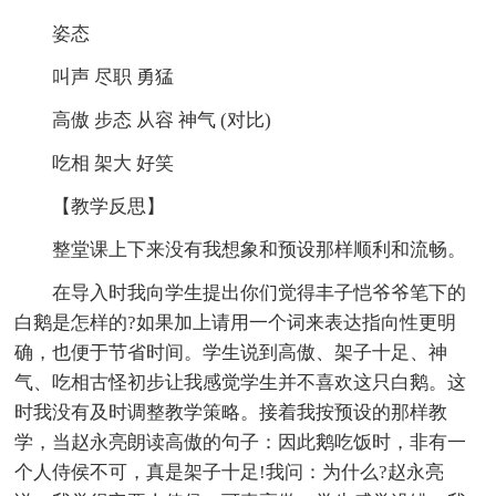
姿态
叫声 尽职 勇猛
高傲 步态 从容 神气 (对比)
吃相 架大 好笑
【教学反思】
整堂课上下来没有我想象和预设那样顺利和流畅。
在导入时我向学生提出你们觉得丰子恺爷爷笔下的
白鹅是怎样的?如果加上请用一个词来表达指向性更明
确，也便于节省时间。学生说到高傲、架子十足、神
气、吃相古怪初步让我感觉学生并不喜欢这只白鹅。这
时我没有及时调整教学策略。接着我按预设的那样教
学，当赵永亮朗读高傲的句子：因此鹅吃饭时，非有一
个人侍侯不可，真是架子十足!我问：为什么?赵永亮