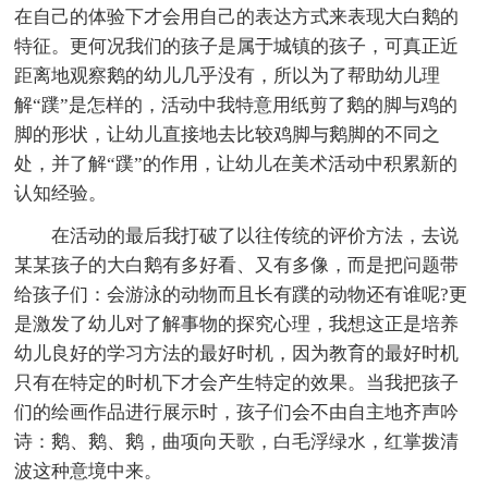
在自己的体验下才会用自己的表达方式来表现大白鹅的
特征。更何况我们的孩子是属于城镇的孩子，可真正近
距离地观察鹅的幼儿几乎没有，所以为了帮助幼儿理
解“蹼”是怎样的，活动中我特意用纸剪了鹅的脚与鸡的
脚的形状，让幼儿直接地去比较鸡脚与鹅脚的不同之
处，并了解“蹼”的作用，让幼儿在美术活动中积累新的
认知经验。
在活动的最后我打破了以往传统的评价方法，去说
某某孩子的大白鹅有多好看、又有多像，而是把问题带
给孩子们：会游泳的动物而且长有蹼的动物还有谁呢?更
是激发了幼儿对了解事物的探究心理，我想这正是培养
幼儿良好的学习方法的最好时机，因为教育的最好时机
只有在特定的时机下才会产生特定的效果。当我把孩子
们的绘画作品进行展示时，孩子们会不由自主地齐声吟
诗：鹅、鹅、鹅，曲项向天歌，白毛浮绿水，红掌拨清
波这种意境中来。