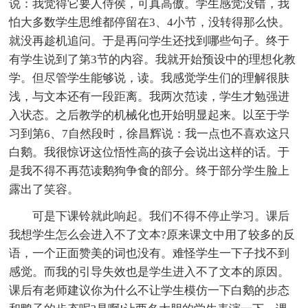
说：我觉得它要人侍侯，可真高傲。学生感觉没错，我
怕大多数学生思维都停留在3、4小节，没转得那么快。
就没再趁机追问。于是再问学生还找到哪些句子。终于
有学生说到了第3节的内容。我就开始预设中的理想化教
学。但尽管学生能够说，读。我感觉学生们的理解很肤
浅，与文本还有一段距离。我两次范读，学生才勉强进
入状态。之后教学的机械化也开始明显起来。以至于学
习到第6、7自然段时，徐昌辉说：我一点也不喜欢这只
白鹅。我很惊讶这位悟性高的孩子会说出这样的话。于
是我不得不再范读鹅狗争食的部分。终于部分学生脸上
露出了笑容。
可是下课铃就此响起。我们不得不停止学习。课后
我想学生怎么会进入不了文本?原来课文中用了较多的反
语，一个正面赞美的词也没有。难怪学生一下子找不到
感觉。而我的引导失效也是学生进入不了文本的原因。
课后有老师建议你为什么不让学生模仿一下白鹅的步态