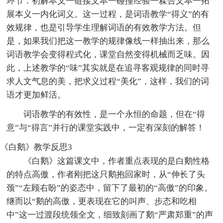
环节：初解本义一链接文本一碰撞经验一糅合文本一拓
展本义一内化词义。这一过程，是词语教学“得义”的有
效规律，也是引导学生理解词语的有效教学方法。但
是，如果我们把这一教学的规律像线一样抽出来，那么
词语教学会变得程式化，课堂自然变得机械而乏味。因
此，上述教学的“味”其实就是在追寻客观规律的同时寻
求人文气息的美，把求义过程“美化”，这样，我们的词
语才更加鲜活。
词语教学的有效性，是一个永恒的命题，但在“得
意”与“得言”并行的课堂实践中，一定有深刻的解答！
《白鹅》教学反思3
《白鹅》这篇课文中，作者重点表现的是白鹅性格
的特点高傲，作者刚把这只鹅抱回家时，从“伸长了头
颈”“左顾右盼”的姿态中，留下了最初的“高傲”的印象。
继而以“鹅的高傲，更表现在它的叫声、步态和吃相
中”这一过渡段统领全文，细致刻画了鹅“严肃郑重”的声