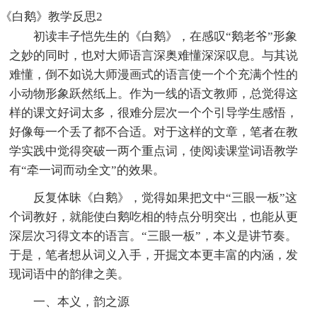
《白鹅》教学反思2
初读丰子恺先生的《白鹅》，在感叹“鹅老爷”形象
之妙的同时，也对大师语言深奥难懂深深叹息。与其说
难懂，倒不如说大师漫画式的语言使一个个充满个性的
小动物形象跃然纸上。作为一线的语文教师，总觉得这
样的课文好词太多，很难分层次一个个引导学生感悟，
好像每一个丢了都不合适。对于这样的文章，笔者在教
学实践中觉得突破一两个重点词，使阅读课堂词语教学
有“牵一词而动全文”的效果。
反复体昧《白鹅》，觉得如果把文中“三眼一板”这
个词教好，就能使白鹅吃相的特点分明突出，也能从更
深层次习得文本的语言。“三眼一板”，本义是讲节奏。
于是，笔者想从词义入手，开掘文本更丰富的内涵，发
现词语中的韵律之美。
一、本义，韵之源