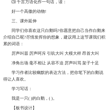
⑶ 千言万语化作一句话，读：
好一个高傲的动物!
三、课外延伸
同学们你喜欢这只白鹅吗?你愿意把自己当作白鹅来
介绍自己呢?尽情发挥你的想象，建议用上这节课我们积
累的词语：
厉声叫嚣 厉声呵斥 引吭大叫 大模大样 昂首大叫
净角出场 毫不相让 从容不迫 厉声叫骂 架子十足
学习作者比较幽默的表达方法，把你笔下的白鹅说
得让人喜欢。
学习写话：
我是一只( )的白鹅，( )。
【板书设计】