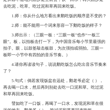
去吃泥，吃草。吃过泥和草再回来吃饭。
1.师：你从什么地方看出来鹅吃饭的顺序是不变的？
2.师：能不能用一个词来形容一下鹅吃饭的样子？
3.师出示：（三眼一板：“三眼一板”也作“一板三
眼”。板，以拍板击打一下，为中国音乐每小节里最强的
拍子。眼，以鼓签敲击板鼓，为次强拍或弱拍。三眼一
板即一小节中有四拍的音乐节奏。）
4.请你再读读句子，说说鹅吃饭怎么吃出音乐节奏来
了？
5.句式：倘若发现饭盆在远处，鹅老爷必定（ ），
再去喝一口水，然后再到别处去吃一口泥和草。吃过泥
和草再回来吃饭。
譬如吃了一口饭，再喝了一口水，发现泥和草在很