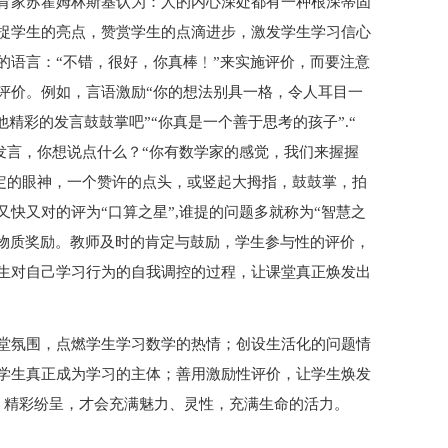
育家苏霍姆林斯基认为：人的内心深处都有一种根深蒂固
捉学生的亮点，赞赏学生的点滴进步，激发学生学习信心
的语言：“不错，很好，你真棒﹗”来实施评价，而要注意
评价。例如，言语激励“你的想法别具一格，令人耳目一
他精彩的发言鼓鼓掌吧”“你真是一个善于思考的孩子”.“
的发言，你想说点什么？“你有数学家的感觉，我们来握握
肯定的眼神，一个赞许的点头，或竖起大拇指，鼓鼓掌，拍
快又对的评为“口算之星”,谁提的问题多就称为“智慧之
单的物质奖励。教师及时的肯定与鼓励，学生参与性的评价，
生对自己学习行为的自我调控的过程，让课堂真正焕发出
堂氛围，点燃学生学习数学的热情；创设生活化的问题情
学生真正成为学习的主体；善用激励性评价，让学生焕发
、精彩纷呈，才会充满魅力、灵性，充满生命的活力。