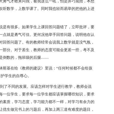
大勇气才敢来问我，被我这么一吼，怕是弄巧成拙，本想
欢听数学，上数学课了。同时我也轻而易举的把他的上进
说是有很多。如果学生上课回答问题错了，立即批评，要
一点就是勇气可佳。更何况他举手回答问题，说明他在认
时回答问题了。有的教师经常会说我上数学就是没气氛，
一部分。对于差生，教师的态度可能会更差一些，考不及
是倒数的，拖班级的后腿……
林斯基在给《教师的建议》里说：“任何时候都不会给孩
保护学生的自尊心。
得到了不同的发展。应该怎样对学生进行教学，教师会说
每一位学生，要求每一位学生都应该掌握哪些知识，要求
的素质，学习态度，学习能力都不一样，对学习有余力的
让优生做完书上的习题后，再加上两三道有难度的题目，