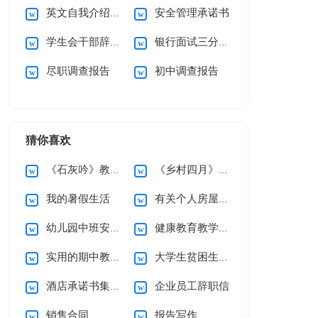
英文自我介绍(汇编15篇)
安全管理承诺书
学生会干部辞职信
银行面试三分钟自我介绍
尽职调查报告
初中调查报告
猜你喜欢
《石灰吟》教案5篇
《乡村四月》说课稿
我的暑假生活
有关个人房屋租赁合同范文10篇
幼儿园中班安全工作计划
健康教育教学计划
实用的期中教学总结3篇
大学生贫困生助学金申请书
酒店承诺书集锦六篇
企业员工辞职信
销售合同
报告写作