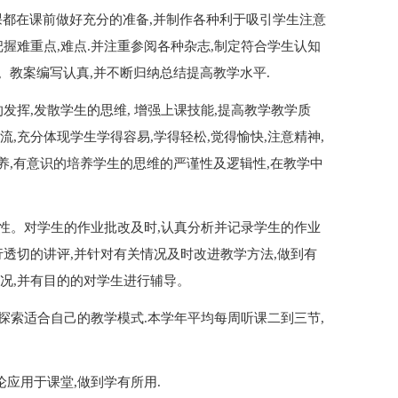
堂课都在课前做好充分的准备,并制作各种利于吸引学生注意
握难重点,难点.并注重参阅各种杂志,制定符合学生认知
教案编写认真,并不断归纳总结提高教学水平.
发挥,发散学生的思维, 增强上课技能,提高教学教学质
,充分体现学生学得容易,学得轻松,觉得愉快,注意精神,
,有意识的培养学生的思维的严谨性及逻辑性,在教学中
次性。对学生的作业批改及时,认真分析并记录学生的作业
行透切的讲评,并针对有关情况及时改进教学方法,做到有
况,并有目的的对学生进行辅导。
力探索适合自己的教学模式.本学年平均每周听课二到三节,
应用于课堂,做到学有所用.