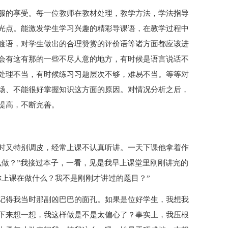
服的享受。每一位教师在教材处理，教学方法，学法指导
光点。能激发学生学习兴趣的精彩导课语，在教学过程中
渡语，对学生做出的合理赞赏的评价语等诸方面都应该进
会有这有那的一些不尽人意的地方，有时候是语言说话不
处理不当，有时候练习习题层次不够，难易不当。等等对
场、不能很好掌握知识这方面的原因。对情况分析之后，
提高，不断完善。
时又特别调皮，经常上课不认真听讲。一天下课他拿着作
么做？”我接过本子，一看，见是我早上课堂里刚刚讲完的
你上课在做什么？我不是刚刚才讲过的题目？”
记得我当时那副凶巴巴的面孔。如果是位好学生，我想我
下来想一想，我这样做是不是太偏心了？事实上，我压根