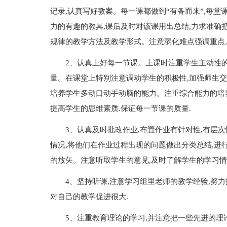
记录,认真写好教案。每一课都做到“有备而来”,每
力的有趣的教具,课后及时对该课用出总结,力求准确把
规律的教学方法及教学形式。注意弱化难点强调重点。
2、认真上好每一节课。上课时注重学生主动性的
量。在课堂上特别注意调动学生的积极性,加强师生交流
培养学生多动口动手动脑的能力。注重综合能力的培养
提高学生的思维素质.保证每一节课的质量.
3、认真及时批改作业,布置作业有针对性,有层
情况,将他们在作业过程出现的问题做出分类总结,进
的放矢。注意听取学生的意见,及时了解学生的学习情
4、坚持听课,注意学习组里老师的教学经验,努
对自己的教学促进很大.
5、注重教育理论的学习,并注意把一些先进的理论