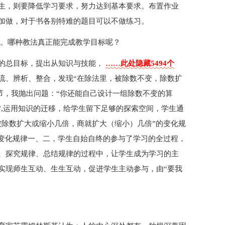
生，则要降低学习要求，努力达到基本要求。布置作业
加做，对于书各别特难的题目可以不做练习。
标。哪种教法真正能完成教学目标呢？
的总目标，提出从知识与技能，
……此处隐藏5494个
流、辨析、整合，发现“在除法里，被除数不变，除数扩
节，我抛出问题：“你还能自己设计一组除数不变的算
”,运用知识的迁移，给学生留下足够的探索空间，学生通
被除数扩大或缩小几倍，商就扩大（缩小）几倍”的变化规
的变化规律一、二，学生自始自终的参与了学习的全过程，
、探究规律、总结规律的过程中，让学生成为学习的主
实现师生互动、生生互动，促进学生主动参与，由“要我