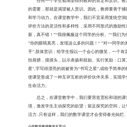
任何一个学生都渴望得到教师的肯定和赏识。教
的需要，那就是渴望被人赏识。因此，教师要善于捕
和学习动力。在课堂教学中，我们不宜采用笼统空洞
评价方法的灵活性和多样性，采用不同形式的激励性
新，真不错！”“我很佩服这个同学的分析。”“我们为
”你的眼睛真亮，发现这么多的问题！“ ”对××同学
手”.肢体赏识：给学生报以一个会心的微笑，一个
拍肩膀，摸摸头，以示表扬和鼓励。实行奖励：口算又
星”,字写得漂亮的就被誉为“书写之星”,或给予简
使课堂形成了一种互评互析的评价伙伴关系，实现学
生命活力。
总之，在课堂教学中，我们要营造宽松和谐的课
境，激发学生主动探究的欲望；留足探究的空间，让
活力 .只有这样，我们的数学课堂才会变得春光灿烂
小学数学教师教学反思10