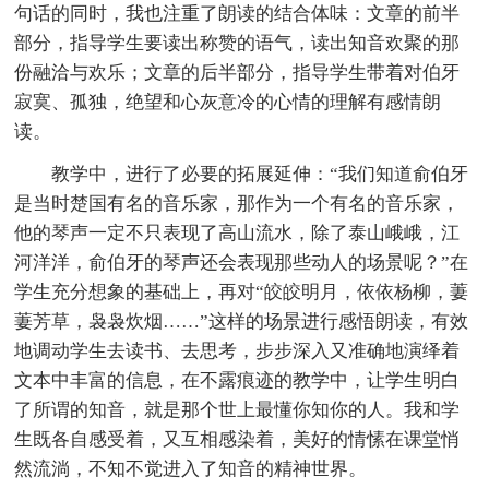
句话的同时，我也注重了朗读的结合体味：文章的前半
部分，指导学生要读出称赞的语气，读出知音欢聚的那
份融洽与欢乐；文章的后半部分，指导学生带着对伯牙
寂寞、孤独，绝望和心灰意冷的心情的理解有感情朗
读。
教学中，进行了必要的拓展延伸：“我们知道俞伯牙
是当时楚国有名的音乐家，那作为一个有名的音乐家，
他的琴声一定不只表现了高山流水，除了泰山峨峨，江
河洋洋，俞伯牙的琴声还会表现那些动人的场景呢？”在
学生充分想象的基础上，再对“皎皎明月，依依杨柳，萋
萋芳草，袅袅炊烟……”这样的场景进行感悟朗读，有效
地调动学生去读书、去思考，步步深入又准确地演绎着
文本中丰富的信息，在不露痕迹的教学中，让学生明白
了所谓的知音，就是那个世上最懂你知你的人。我和学
生既各自感受着，又互相感染着，美好的情愫在课堂悄
然流淌，不知不觉进入了知音的精神世界。