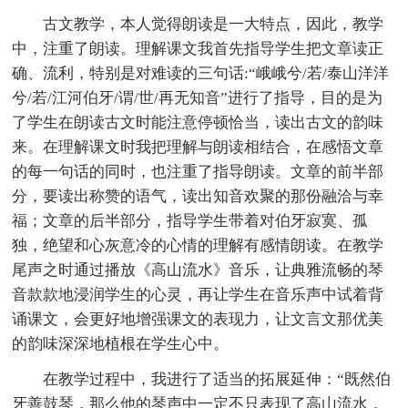
古文教学，本人觉得朗读是一大特点，因此，教学
中，注重了朗读。理解课文我首先指导学生把文章读正
确、流利，特别是对难读的三句话:“峨峨兮/若/泰山洋洋
兮/若/江河伯牙/谓/世/再无知音”进行了指导，目的是为
了学生在朗读古文时能注意停顿恰当，读出古文的韵味
来。在理解课文时我把理解与朗读相结合，在感悟文章
的每一句话的同时，也注重了指导朗读。文章的前半部
分，要读出称赞的语气，读出知音欢聚的那份融洽与幸
福；文章的后半部分，指导学生带着对伯牙寂寞、孤
独，绝望和心灰意冷的心情的理解有感情朗读。在教学
尾声之时通过播放《高山流水》音乐，让典雅流畅的琴
音款款地浸润学生的心灵，再让学生在音乐声中试着背
诵课文，会更好地增强课文的表现力，让文言文那优美
的韵味深深地植根在学生心中。
在教学过程中，我进行了适当的拓展延伸：“既然伯
牙善鼓琴，那么他的琴声中一定不只表现了高山流水，