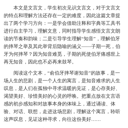
本文是文言文，学生初次见识文言文，对于文言文
的特点和理解方法还存在一定的难度，因此这篇文章提
出了两个学习方向：一是学会借助注释和字典等工具书
进行自主学习，理解文意，同时指导学生感悟文言文朗
读的节奏和韵味；二是引导学生理解“知音”，理解伯牙
的摔琴之举及其此举背后隐喻的涵义——子期一死，伯
牙为何摔琴？因为知音难觅，子期的死使伯牙痛感世上
再无知音，因此也不必再来鼓琴。
阅读这个文本，“俞伯牙摔琴谢知音”的故事，是一
场人生的悲剧，是一个人生的寓言，是知音难求的人生
叹息，是人们在孤独中寻求温暖的见证，是心存美好、
渴望美好、珍惜美好的心灵的呼唤。把重点放在文言语
感的初步感知和对故事本身的体味上，通过诵读、体
验、对话、联想，走进这场悲剧，理解这个寓言，聆听
这声叹息，见证这种寻求，向往这份美好……