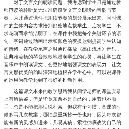
对于文言文的朗读问题，我考虑到学生只是通过教
师范读的聆听是无法准确感受文言文朗读的音韵与节
奏，为此通过课件把朗读节奏的划分展示出来。同时课
件的主体内容力求恰到好处地点拨学生、启发学生，不
求花哨而求简洁明了，在课件中我把每个关键环节的语
句、字词通过动画出示和颜色的变换达到提高学生认知
的情绪。在教学尾声之时通过播放《高山流水》音乐，
让典雅流畅的琴音款款地浸润学生的心灵，再让学生在
音乐声中朗读课文，会更好地增强课文的表现力，让文
言文那优美的韵味深深地植根在学生心中。可以说课件
的运用为教学起到了很好的推动作用。
这篇课文本来的教学思路我从闫学老师的课堂实录
上有所借鉴，但是毕竟东西不是自己的，用着也不顺
手，总是不能把那话说利索。但我有个习惯，备课的时
候多写几次教案，哪怕是重新抄一份也好，因为每次都
能有新的灵感加进来，几易其稿，索性彻底改为自己的