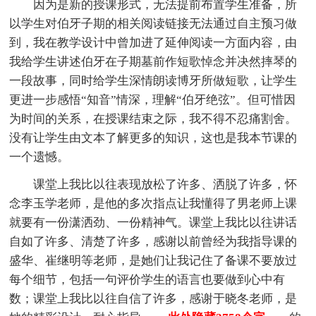
因为是新的授课形式，无法提前布置学生准备，所
以学生对伯牙子期的相关阅读链接无法通过自主预习做
到，我在教学设计中曾加进了延伸阅读一方面内容，由
我给学生讲述伯牙在子期墓前作短歌悼念并决然摔琴的
一段故事，同时给学生深情朗读博牙所做短歌，让学生
更进一步感悟“知音”情深，理解“伯牙绝弦”。但可惜因
为时间的关系，在授课结束之际，我不得不忍痛割舍。
没有让学生由文本了解更多的知识，这也是我本节课的
一个遗憾。
课堂上我比以往表现放松了许多、洒脱了许多，怀
念李玉学老师，是他的多次指点让我懂得了男老师上课
就要有一份潇洒劲、一份精神气。课堂上我比以往讲话
自如了许多、清楚了许多，感谢以前曾经为我指导课的
盛华、崔继明等老师，是她们让我记住了备课不要放过
每个细节，包括一句评价学生的语言也要做到心中有
数；课堂上我比以往自信了许多，感谢于晓冬老师，是