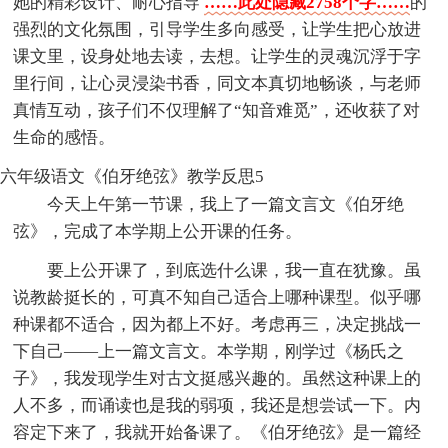
她的精彩设计、耐心指导
……此处隐藏2758个字……
的
强烈的文化氛围，引导学生多向感受，让学生把心放进
课文里，设身处地去读，去想。让学生的灵魂沉浮于字
里行间，让心灵浸染书香，同文本真切地畅谈，与老师
真情互动，孩子们不仅理解了“知音难觅”，还收获了对
生命的感悟。
六年级语文《伯牙绝弦》教学反思5
今天上午第一节课，我上了一篇文言文《伯牙绝
弦》，完成了本学期上公开课的任务。
要上公开课了，到底选什么课，我一直在犹豫。虽
说教龄挺长的，可真不知自己适合上哪种课型。似乎哪
种课都不适合，因为都上不好。考虑再三，决定挑战一
下自己——上一篇文言文。本学期，刚学过《杨氏之
子》，我发现学生对古文挺感兴趣的。虽然这种课上的
人不多，而诵读也是我的弱项，我还是想尝试一下。内
容定下来了，我就开始备课了。《伯牙绝弦》是一篇经