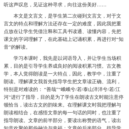
听这声叹息，见证这种寻求，向往这份美好……
本文是文言文，是学生第二次碰到文言文，对于文
言文的特点和理解方法还存在一定的难度，因此我把重
点放在让学生凭借注释和工具书读通、读懂内容，先把
课文的字词理解了，在此基础上记诵积累，再进行对“知
音”的解读。
学习本课时，我先是以词语导入，并让学生当场积
累，目的是引导学生养成良好的阅读积累习惯。古文教
学，本人觉得朗读是一大特点，因此，教学中，注重了
朗读。理解课文我首先指导学生把文章读正确、流利，
特别是对难读的： “善哉”“峨峨兮/若/泰山洋洋兮/若/江
河”进行了指导，目的是为了学生在朗读古文时能注意停
顿恰当，读出古文的韵味来。在理解课文时我把理解与
朗读相结合，在感悟文章的每一句话的同时，也注重了
指导朗读。文章的前半部分，要读出称赞的语气，读出
知音欢聚的那份融洽与幸福；文章的后半部分，指导学