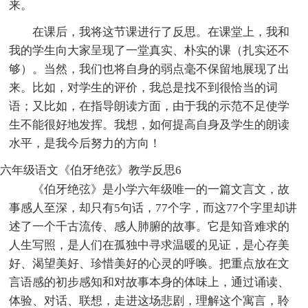
来。
在课后，我将这节课进行了反思。在课堂上，我和
我的学生向大家呈现了一堂真实、朴实的课（扎实还不
够）。当然，我们也将自身的弱点毫不保留地展现了出
来。比如，对学生的评价，我总是找不到很恰当的词
语；又比如，在指导朗读方面，由于我的示范不足使学
生不能很好地发挥。我想，如何提高自身及学生的朗读
水平，是我今后努力的方向！
六年级语文《伯牙绝弦》教学反思6
《伯牙绝弦》是小学六年级唯一的一篇文言文，故
事感人至深，却只有5句话，77个字，而这77个字里却讲
述了一个千古流传、感人肺腑的故事。它是知音难求的
人生写照，是人们在孤独中寻求温暖的见证，是心存美
好、渴望美好、珍惜美好的心灵的呼唤。把重点放在文
言语感的初步感知和对故事本身的体味上，通过诵读、
体验、对话、联想，走进这场悲剧，理解这个寓言，聆