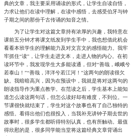
典的文章，我主要采用诵读的形式，让学生自读自悟，
力求让他们在读中理解，在读中感悟，去感受伯牙与钟
子期之间的那份千古传诵的知音之情。
为了让学生对这篇文章持有浓厚的兴趣，我特意在
课前五分钟才将课文纸发到学生手中，我也想借此机会
看看本班学生的理解能力及对文言文的感悟能力。我牢
牢抓住“读”，让学生走进文本，走进人物的内心。在初
读环节中，我发现学生大多能读通，但对“善哉，峨峨兮
若泰山！”“善哉，洋洋兮若江河！”这两句的朗读很欠
缺。我暗暗高兴，因为在预设中，我就是将对这两句的
朗读指导作为重点教学。在范读之后，学生基本上能知
道怎么读这两句话，但怎么读好却有难度，不到位。一
节课很快就结束了，学生对这个故事也有了自己独特的
感悟。看得出他们也很投入，当我补充讲钟子期去世的
故事时，很多学生都听得特别认真，也有所触动。最值
得欣慰的是，很多同学能当堂将这篇经典文章背诵出