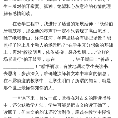
生带着对伯牙寂寞、孤独，绝望和心灰意冷的心情的理
解有感情朗读。
在教学过程中，我进行了适当的拓展延伸：“既然伯
牙善鼓琴，那么他的琴声中一定不只表现了高山流水，
除了峨峨泰山、洋洋江河，琴声里还会有哪些场景？能
照样子说上几个动人的场景吗？”在学生充分想象的基础
上，再对“皎皎明月，依依杨柳，袅袅炊烟……”这样的
场景进行“伯牙鼓琴，志在_______，钟子期曰：“善哉，
_____________！”感悟朗读，有效地调动学生去读书、
去思考，步步深入，准确地演绎着文本中丰富的信息，
在不露痕迹的教学中，让学生明白了所谓的知音，就是
那个世上最懂你知你的人。
一堂课下来，首先一点，觉得在对古文的朗读指导
中，还欠缺教学方法，学生可能是把古文给读正确了，
读顺了，但古文的韵味还没读到位，应该在教学中慢慢