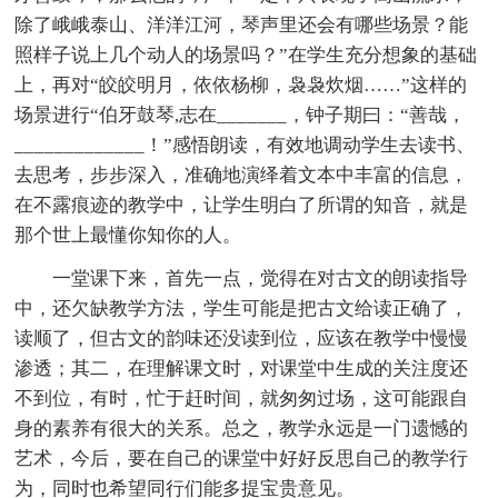
除了峨峨泰山、洋洋江河，琴声里还会有哪些场景？能
照样子说上几个动人的场景吗？”在学生充分想象的基础
上，再对“皎皎明月，依依杨柳，袅袅炊烟……”这样的
场景进行“伯牙鼓琴,志在_______，钟子期曰：“善哉，
_____________！”感悟朗读，有效地调动学生去读书、
去思考，步步深入，准确地演绎着文本中丰富的信息，
在不露痕迹的教学中，让学生明白了所谓的知音，就是
那个世上最懂你知你的人。
一堂课下来，首先一点，觉得在对古文的朗读指导
中，还欠缺教学方法，学生可能是把古文给读正确了，
读顺了，但古文的韵味还没读到位，应该在教学中慢慢
渗透；其二，在理解课文时，对课堂中生成的关注度还
不到位，有时，忙于赶时间，就匆匆过场，这可能跟自
身的素养有很大的关系。总之，教学永远是一门遗憾的
艺术，今后，要在自己的课堂中好好反思自己的教学行
为，同时也希望同行们能多提宝贵意见。