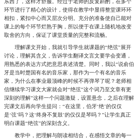
东西了，这样才舒服。经过于老师的反复斟酌，在多个
环节进行了精心的设计，使得在教学中显得整堂课环环
相扣，紧扣中心而又层次分明。充分的准备使自己能对
课上的每个环节烂熟于胸，所以便于在课上随机地改变
取舍的方向，保证了课堂质量的完整和流畅。
理解课文开始，我就引导学生就课题的“绝弦”展开
讨论，理解其含义，告诉学生翻译文言文要学会变通，
用熟悉的表达方式把意思表述清楚。同时，我以“说俞伯
牙是当时楚国有名的音乐家，那作为一个有名的音乐
家，为什么在事业最顶峰的时候不再弹琴了呢？老师相
信继续学习课文大家就会对“绝弦”这个词乃至文章有更
深刻的理解”这样一个问题激疑，设置悬念，之后在理解
完课文后再向学生提问：“在这里，伯牙‘绝’的仅仅
是‘弦’吗？这‘终身不复鼓’的仅仅是琴吗？”让学生真正
明白课题“绝弦”的深刻含义。
教学中，把理解与朗读相结合，在感悟文章的每一