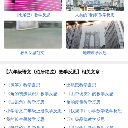
《比尾巴》教学反思
人类的“老师”教学反思
教学反思范文
地理教学反思
【六年级语文《伯牙绝弦》教学反思】相关文章：
《风筝》教学反思
比尾巴教学反思
《角的初步认识》教学反思
《山中访友》的教学反思
《认识角》教学反思
角的度量教学反思
小学语文二年级上册教学反思
《找规律》小学数学教学反思
我的长生果教学反思
五年级品德教学反思
《赠汪伦》教学反思
《月光曲》教学反思15篇