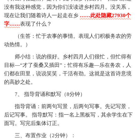
没有我这种感觉，因为你们没读进乡村四月。没关系，
现在让我们随着诗人一起走在乡
……此处隐藏27930个
字……
表现了什么？
（生答：忙于农事的事情。表现人们积极务农的劳
动热情。）
师小结：说的很好。乡村四月人们很忙，但忙得有
目标—“才了蚕桑又插田”；忙得有乐趣—乐在务农，人
们都在田里，说说笑笑，干活有劲。这就是这首诗意境
的高妙之处。
7、 指导背诵和默写（8分钟）
指导背诵：前两句写景，后两句写事。先记写景，
后记写事。 指导默写：指一名上黑板写，其余学生在下
面写。写完后集体订正。
三、布置作业（2分钟）：