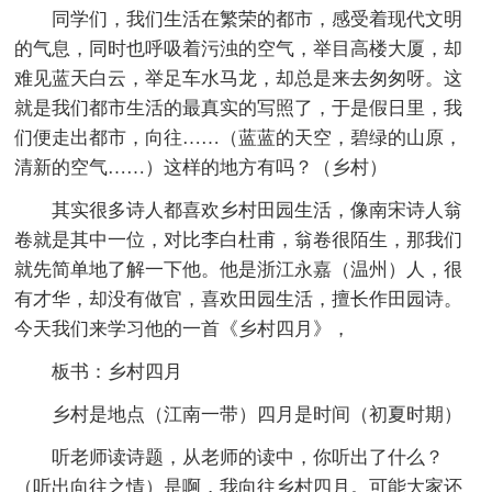
同学们，我们生活在繁荣的都市，感受着现代文明
的气息，同时也呼吸着污浊的空气，举目高楼大厦，却
难见蓝天白云，举足车水马龙，却总是来去匆匆呀。这
就是我们都市生活的最真实的写照了，于是假日里，我
们便走出都市，向往……（蓝蓝的天空，碧绿的山原，
清新的空气……）这样的地方有吗？（乡村）
其实很多诗人都喜欢乡村田园生活，像南宋诗人翁
卷就是其中一位，对比李白杜甫，翁卷很陌生，那我们
就先简单地了解一下他。他是浙江永嘉（温州）人，很
有才华，却没有做官，喜欢田园生活，擅长作田园诗。
今天我们来学习他的一首《乡村四月》，
板书：乡村四月
乡村是地点（江南一带）四月是时间（初夏时期）
听老师读诗题，从老师的读中，你听出了什么？
（听出向往之情）是啊，我向往乡村四月。可能大家还