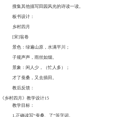
搜集其他描写田园风光的诗读一读。
板书设计：
乡村四月
[宋]翁卷
景色：绿遍山原，水满平川；
子规声声，雨丝如烟。
景象：闲人少，（忙人多）；
才了蚕桑，又去插田。
教后反馈：
《乡村四月》教学设计15
教学目标：
1.正确读写“蚕桑、了”等字词。