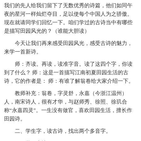
我们的先人给我们留下了无数优秀的诗篇，他们如同午
夜的星河一样灿烂夺目，足以使每个中国人为之骄傲。
现在就请同学们回忆一下。咱们学过的古诗当中有哪些
是描写田园风光的？（谁能大胆读）
今天让我们再来感受田园风光，感受古诗的魅力，
来学一首新诗。
师：齐读。再读，读准字音。读了这四个字，你读
到了什么？ 师：这是一首描写江南初夏田园生活的古
诗，它的作者是： 师：有谁了解翁卷给大家介绍一下。
教师补充：翁卷，字灵舒，永嘉（今浙江温州）
人，南宋诗人，很有才华，与赵师秀、徐照、徐玑合
称“永嘉四灵”。一生没有做官，喜欢田园生活，擅长作
田园诗。
二、学生字，读古诗，找出两个多音字。