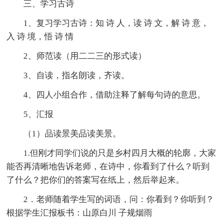
三、学习古诗
1、复习学习古诗：知 诗 人，读 诗 文，解 诗 意，
入 诗 境，悟 诗 情
2、师范读（用二二三的形式读）
3、自读，指名朗读，齐读。
4、四人小组合作，借助注释了解每句诗的意思。
5、汇报
（1）品读景美品读美景。
1.但刚才同学们说的只是乡村四月大概的轮廓，大家
能否再清晰地告诉老师，在诗中，你看到了什么？听到
了什么？把你们的答案写在纸上，然后举起来。
2．老师随着学生写的词语，问：你看到？你听到？
根据学生汇报板书：山原白川 子规烟雨