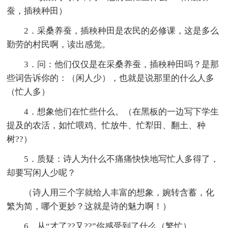
蚕，插秧种田）
2．采桑养蚕，插秧种田是农民的必修课，这是多么
勤劳的村民啊，读出感觉。
3．问：他们仅仅是在采桑养蚕，插秧种田吗？是那
些词告诉你的：（闲人少），也就是说那里的什么人多
（忙人多）
4．想象他们在忙些什么。（在黑板的一边写下学生
提及的农活，如忙喂鸡、忙放牛、忙犁田、翻土、种
树??）
5．质疑：诗人为什么不痛痛快快地写忙人多得了，
却要写闲人少呢？
（诗人用三个字就给人丰富的想象，婉转含蓄，化
繁为简，哪个更妙？这就是诗的魅力啊！）
6．从“才了??又??”你感受到了什么（繁忙）