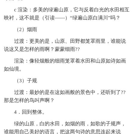
c 渲染：多美的绿遍山原，它与反着白光的水田相互
映衬，这不就是（引读——）“绿遍山原白满川”吗？
（2）烟雨
过渡：更美的是，山原、田野都笼罩雨里，谁能说
说这又是怎样的雨啊？蒙蒙细雨??
渲染：像轻烟般的细雨笼罩着水田和山原如诗如画
如仙境。
（3）子规
过渡：最妙的是在这如画般的景色中，还听到了??
那是怎样的鸟叫声啊？
4．回到整体。
绿的山原，白的水田，如烟的雨，如歌的子规声，
谁能用自己美好的语言，把这两句诗的意思连起来说