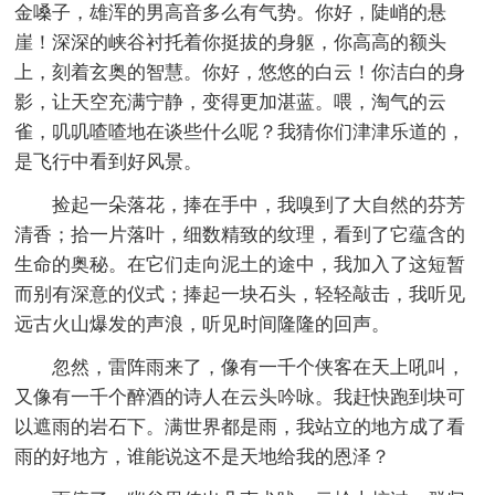
金嗓子，雄浑的男高音多么有气势。你好，陡峭的悬
崖！深深的峡谷衬托着你挺拔的身躯，你高高的额头
上，刻着玄奥的智慧。你好，悠悠的白云！你洁白的身
影，让天空充满宁静，变得更加湛蓝。喂，淘气的云
雀，叽叽喳喳地在谈些什么呢？我猜你们津津乐道的，
是飞行中看到好风景。
捡起一朵落花，捧在手中，我嗅到了大自然的芬芳
清香；拾一片落叶，细数精致的纹理，看到了它蕴含的
生命的奥秘。在它们走向泥土的途中，我加入了这短暂
而别有深意的仪式；捧起一块石头，轻轻敲击，我听见
远古火山爆发的声浪，听见时间隆隆的回声。
忽然，雷阵雨来了，像有一千个侠客在天上吼叫，
又像有一千个醉酒的诗人在云头吟咏。我赶快跑到块可
以遮雨的岩石下。满世界都是雨，我站立的地方成了看
雨的好地方，谁能说这不是天地给我的恩泽？