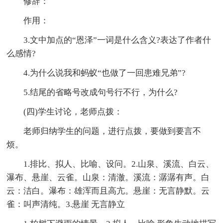
修辞：
作用：
3.文中加点的“恩泽”一词是什么含义?表达了作者什
么感情?
4.为什么说我和蚂蚁“也做了一回患难兄弟”?
5.结尾的省略号改成句号行不行，为什么?
(四)学生讨论，老师点拨：
老师归纳学生的问题，进行点拨，要做到要言不
烦。
1.排比、拟人、比喻、设问。2.山泉、溪流、白云、
瀑布、悬崖、云雀。山泉：清澈。溪流：潺潺有声。白
云：洁白。瀑布：雄浑而且高亢。悬崖：无言静默。云
雀：叫声清纯。3.悬崖 无言静立