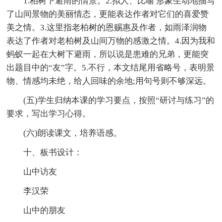
1.柏树下避雨的情景。2.拟人、比喻 形象生动地描写
了山间景物的美丽情态，更能表达作者对它们的喜爱赞
美之情。3.这里指老柏树的恩赐惠及作者，如雨泽润物
表达了作者对老柏树及山间万物的感激之情。4.因为我和
蚂蚁一起在大树下避雨，所以说是患难的兄弟，更能突
出题目中的“友”字。5.不行，本文结尾用省略号，表明景
物、情感均未绝，给人回味的余地;用句号则不够深远。
(五)学生归纳本课的学习要点，按照“研讨与练习”的
要求，写出学习心得。
(六)朗读课文，培养语感。
十、板书设计：
山中访友
李汉荣
山中的朋友