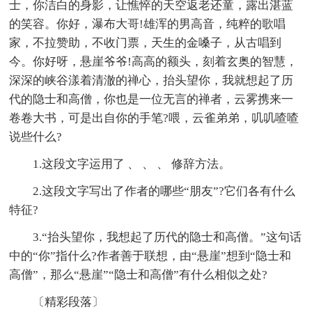
士，你洁白的身影，让憔悴的天空返老还童，露出湛蓝
的笑容。你好，瀑布大哥!雄浑的男高音，纯粹的歌唱
家，不拉赞助，不收门票，天生的金嗓子，从古唱到
今。你好呀，悬崖爷爷!高高的额头，刻着玄奥的智慧，
深深的峡谷漾着清澈的禅心，抬头望你，我就想起了历
代的隐士和高僧，你也是一位无言的禅者，云雾携来一
卷卷大书，可是出自你的手笔?喂，云雀弟弟，叽叽喳喳
说些什么?
1.这段文字运用了 、 、 、 修辞方法。
2.这段文字写出了作者的哪些“朋友”?它们各有什么
特征?
3.“抬头望你，我想起了历代的隐士和高僧。”这句话
中的“你”指什么?作者善于联想，由“悬崖”想到“隐士和
高僧”，那么“悬崖”“隐士和高僧”有什么相似之处?
〔精彩段落〕