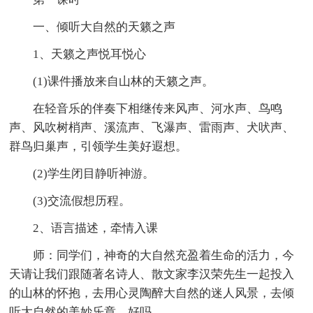
一、倾听大自然的天籁之声
1、天籁之声悦耳悦心
(1)课件播放来自山林的天籁之声。
在轻音乐的伴奏下相继传来风声、河水声、鸟鸣
声、风吹树梢声、溪流声、飞瀑声、雷雨声、犬吠声、
群鸟归巢声，引领学生美好遐想。
(2)学生闭目静听神游。
(3)交流假想历程。
2、语言描述，牵情入课
师：同学们，神奇的大自然充盈着生命的活力，今
天请让我们跟随著名诗人、散文家李汉荣先生一起投入
的山林的怀抱，去用心灵陶醉大自然的迷人风景，去倾
听大自然的美妙乐章，好吗。