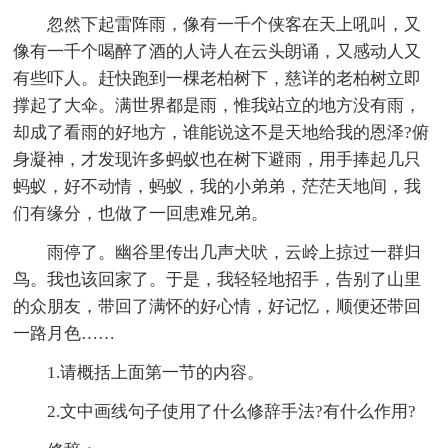
忽然下起雷阵雨，像有一千个侠客在天上吼叫，又
像有一千个喝醉了酒的人诗人在云头朗诵，又感动人又
有些吓人。赶快跑到一棵老柏树下，慈详的老柏树立即
撑起了大伞。满世界都是雨，惟我站立的地方没有雨，
却成了看雨的好地方，谁能说这不是天地给我的恩泽?俯
身凝神，才发现许多蚂蚁也在树下避雨，用手捧起几只
蚂蚁，好不动情，蚂蚁，我的小弟弟，茫茫天地间，我
们有缘分，也做了一回患难兄弟。
雨停了。幽谷里传出几声犬吠，云岭上掠过一群归
鸟。我也该回家了。于是，我轻轻地招手，告别了山里
的众朋友，带回了满怀的好心情，好记忆，顺便还带回
一路月色……
1.请概括上面第一节的内容。
2.文中画线句子使用了什么修辞手法?有什么作用?