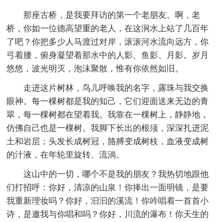
那座古桥，是我要拜访的第一个老朋友。啊，老
桥，你如一位德高望重的老人，在这涧水上站了几百年
了吧？你把多少人马渡过对岸，滚滚河水流向远方，你
弓着腰，俯身凝望着那水中的人影、鱼影、月影。岁月
悠悠，波光明灭，泡沫聚散，惟有你依然如旧。
走进这片树林，鸟儿呼唤我的名字，露珠与我交换
眼神。每一棵树都是我的知己，它们迎面送来无边的青
翠，每一棵树都在望着我。我靠在一棵树上，静静地，
仿佛自己也是一棵树。我脚下长出的根须，深深扎进泥
土和岩层；头发长成树冠，胳膊变成树枝，血液变成树
的汁液，在年轮里旋转、流淌。
这山中的一切，哪个不是我的朋友？我热切地跟他
们打招呼：你好，清凉的山泉！你捧出一面明镜，是要
我重新理妆吗？你好，汩汩的溪流！你吟唱着一首首小
诗，是邀我与你唱和吗？你好，川流的瀑布！你天生的