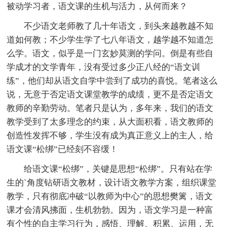
被动学习者，语文课的生机与活力，从何而来？
不少语文老师教了几十年语文，到头来越教越不知
道如何教；不少学生学了七八年语文，越学越不知道怎
么学。语文，似乎是一门玄妙莫测的学问。倒是有些自
学成才的文学青年，没有受过多少正八经的“语文训
练”，他们却从语文自学中尝到了成功的喜悦。笔者这么
说，无意于否定语文课堂教学的成绩，更不是否定语文
教师的辛勤劳动。笔者只是认为，多年来，我们的语文
教学受到了太多理念的约束，从大面积看，语文教师的
创造性发挥不够，学生没有成为真正意义上的主人，给
语文课“松绑”已经刻不容缓！
给语文课“松绑”，关键是思想“松绑”。只有站在学
生的`角度钻研语文教材，设计语文教学方案，组织课堂
教学，只有彻底冲破“以教师为中心”的思想樊篱，语文
课才会清风拂面，生机勃勃。因为，语文学习是一种富
有个性的自主学习行为，感悟、理解、积累、运用，无