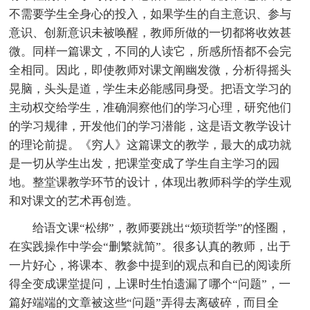
不需要学生全身心的投入，如果学生的自主意识、参与
意识、创新意识未被唤醒，教师所做的一切都将收效甚
微。同样一篇课文，不同的人读它，所感所悟都不会完
全相同。因此，即使教师对课文阐幽发微，分析得摇头
晃脑，头头是道，学生未必能感同身受。把语文学习的
主动权交给学生，准确洞察他们的学习心理，研究他们
的学习规律，开发他们的学习潜能，这是语文教学设计
的理论前提。《穷人》这篇课文的教学，最大的成功就
是一切从学生出发，把课堂变成了学生自主学习的园
地。整堂课教学环节的设计，体现出教师科学的学生观
和对课文的艺术再创造。
给语文课“松绑”，教师要跳出“烦琐哲学”的怪圈，
在实践操作中学会“删繁就简”。很多认真的教师，出于
一片好心，将课本、教参中提到的观点和自已的阅读所
得全变成课堂提问，上课时生怕遗漏了哪个“问题”，一
篇好端端的文章被这些“问题”弄得去离破碎，而目全