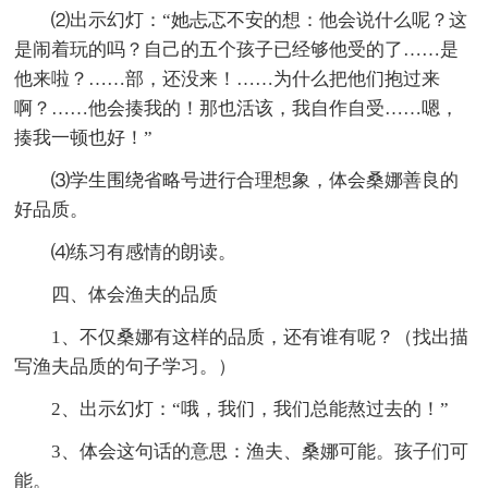
⑵出示幻灯：“她忐忑不安的想：他会说什么呢？这
是闹着玩的吗？自己的五个孩子已经够他受的了……是
他来啦？……部，还没来！……为什么把他们抱过来
啊？……他会揍我的！那也活该，我自作自受……嗯，
揍我一顿也好！”
⑶学生围绕省略号进行合理想象，体会桑娜善良的
好品质。
⑷练习有感情的朗读。
四、体会渔夫的品质
1、不仅桑娜有这样的品质，还有谁有呢？（找出描
写渔夫品质的句子学习。）
2、出示幻灯：“哦，我们，我们总能熬过去的！”
3、体会这句话的意思：渔夫、桑娜可能。孩子们可
能。