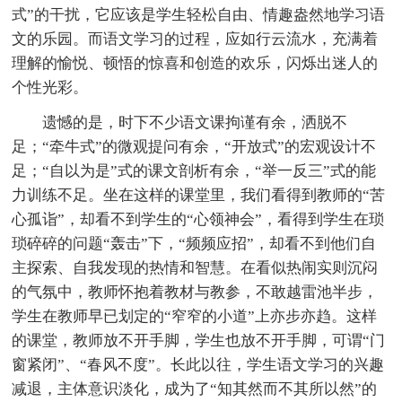
式”的干扰，它应该是学生轻松自由、情趣盎然地学习语
文的乐园。而语文学习的过程，应如行云流水，充满着
理解的愉悦、顿悟的惊喜和创造的欢乐，闪烁出迷人的
个性光彩。
遗憾的是，时下不少语文课拘谨有余，洒脱不
足；“牵牛式”的微观提问有余，“开放式”的宏观设计不
足；“自以为是”式的课文剖析有余，“举一反三”式的能
力训练不足。坐在这样的课堂里，我们看得到教师的“苦
心孤诣”，却看不到学生的“心领神会”，看得到学生在琐
琐碎碎的问题“轰击”下，“频频应招”，却看不到他们自
主探索、自我发现的热情和智慧。在看似热闹实则沉闷
的气氛中，教师怀抱着教材与教参，不敢越雷池半步，
学生在教师早已划定的“窄窄的小道”上亦步亦趋。这样
的课堂，教师放不开手脚，学生也放不开手脚，可谓“门
窗紧闭”、“春风不度”。长此以往，学生语文学习的兴趣
减退，主体意识淡化，成为了“知其然而不其所以然”的