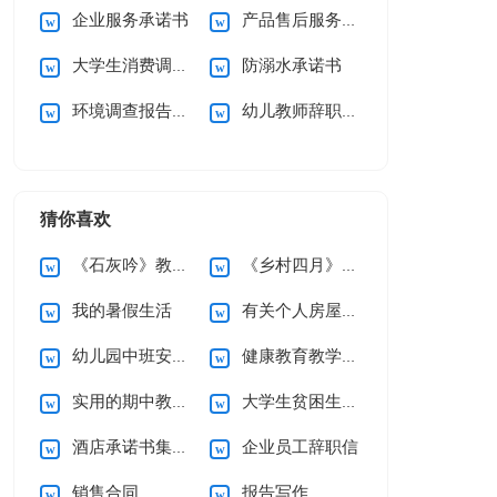
企业服务承诺书
产品售后服务承诺书(15篇)
大学生消费调查报告
防溺水承诺书
环境调查报告(集合15篇)
幼儿教师辞职信15篇
猜你喜欢
《石灰吟》教案5篇
《乡村四月》说课稿
我的暑假生活
有关个人房屋租赁合同范文10篇
幼儿园中班安全工作计划
健康教育教学计划
实用的期中教学总结3篇
大学生贫困生助学金申请书
酒店承诺书集锦六篇
企业员工辞职信
销售合同
报告写作