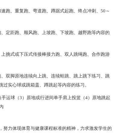
加速跑、重复跑、弯道跑、蹲踞式起跑、终点冲刺、50～
跑、定距跑、顺风跑、上坡跑、下坡跑、越野跑等内容的
、上挑式或下压式传接棒接力跑、双人跳绳跑、合作跑游
跳、双脚原地连续向上跳、连续蛙跳、跳上跳下练习、跳
跳过实心球或跳箱盖、蹲跳起等内容的练习。
换手运球（3）原地或行进间单手肩上投篮（4）原地跳起
内
，努力体现体育与健康课程标准的精神，力求激发学生的