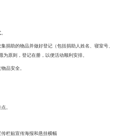
式。
收集捐助的物品并做好登记（包括捐助人姓名、寝室号、
愿为原则，登记在册，以便活动顺利安排。
意物品安全。
挂点。
宣传栏贴宣传海报和悬挂横幅