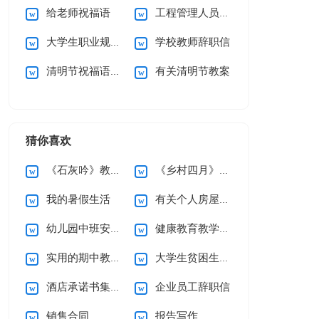
给老师祝福语
工程管理人员述职报告
大学生职业规划(15篇)
学校教师辞职信
清明节祝福语(15篇)
有关清明节教案
猜你喜欢
《石灰吟》教案5篇
《乡村四月》说课稿
我的暑假生活
有关个人房屋租赁合同范文10篇
幼儿园中班安全工作计划
健康教育教学计划
实用的期中教学总结3篇
大学生贫困生助学金申请书
酒店承诺书集锦六篇
企业员工辞职信
销售合同
报告写作