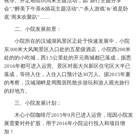
视等。并定期组织周末主题活动，如"旅行主题分享
会","醉美下午茶&插花主题活动","‘杀人游戏’&‘谁是卧
底’周末欢聚趴"……
二、小院发展前景：
小院所在的汉城湖风景区正处于快速发展中，小院
东300米大风阁景区入口处的五星级酒店，小院西200米
处的的小吃城，西1.5公里处的开元商城都已落成，据悉
2016年都可进入运营。景区对面大兴新区住宅区大半已
落成，等待入住，入住人口预计达30万人。据2015年夏
的考察，汉城湖畔是周围居民散步游玩和游人观光旅行
的好地方。
三、小院发展计划：
木心小院咖啡厅2015年9月已进入运营，现因小院发
展需要对外扩股，用于2016年小院运行投入和项目增
加！