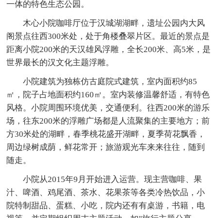
一体的特色生态公园。
木心小院咖啡厅位于汉城湖湖畔，遗址公园内大风
阁景点往西300米处，处于角楼叠翠片区。最近的景点是
距离小院200米的天汉雄风浮雕，全长200米、高5米，是
世界最长的汉文化主题浮雕。
小院建筑为独栋仿古庭院式建筑，室内面积约85
㎡，院子占地面积约160㎡。室内装修温馨舒适，有特色
风格。小院周围环境优美，交通便利。往西200米的游乐
场，往东200米的浮雕广场都是人流聚集的主要地方；前
方30米处的湖畔，春季桃花盛开湖畔，夏季荷花飘香，
周边绿树成荫，鲜花常开；旅游观光车来来往往，随到
随走。
小院从2015年9月开始进入运营。现主营咖啡、果
汁、啤酒、鸡尾酒、茶水、花果茶等各类冷热饮品，小
院特制甜品、蛋糕、小吃，院内还有有桌游，书籍，电