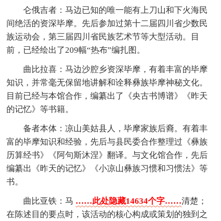
仑俄吉者：马边已知的唯一能有上刀山和下火海民
间绝活的资深毕摩。先后参加过第十二届四川省少数民
族运动会，第三届四川省民族艺术节等大型活动。目
前，已经绘出了209幅“热布”编扎图。
曲比拉喜：马边沙腔乡资深毕摩，有着丰富的毕摩
知识，并常毫无保留地讲解和诠释彝族毕摩神秘文化。
目前已经与本馆合作，编纂出了《央古书博谱》《昨天
的记忆》等书籍。
备者本体：凉山美姑县人，毕摩家族后裔。有着丰
富的毕摩知识和经验，先后与县民委合作整理过《彝族
历算经书》《阿句斯沐涅》翻译。与文化馆合作，先后
编纂出《昨天的记忆》《小凉山彝族习惯和习惯法》等
书。
曲比亚铁：马
……此处隐藏14634个字……
清楚；
在陈述目的要点时，该活动的核心构成或策划的独到之