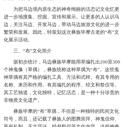
为把马边境内原生态的神奇绚丽的活态记文化忆更
进一步地搜集、挖掘、宣传和展示。让更多的人认识马
边，关注马边、开发马边，带动马边旅游文化的进一步
繁荣和发展。因此，特策划这次彝族毕摩古老的“布”文
化展示活动。
三、“布”文化简介
据初步统计，马边彝族毕摩能用草编扎出200至300
个神鬼像（草偶），彝族统称这种草偶为“布”。这些鬼
神草偶有其严格的编扎工具、方法和式样。有其专用的
名称、来历和作用。有其编扎的程序、经文和祭仪等。
其工艺独道，文化独特，记忆活态，是一种十分珍贵的
非物质文化遗产。
彝族毕摩的“布”草偶，不但是一种独特的民间文化
符号，而且，还记载了彝族人的图腾崇拜、神鬼信仰、
风俗礼制、天文历法、经书祭仪等文化内容。这些神奇