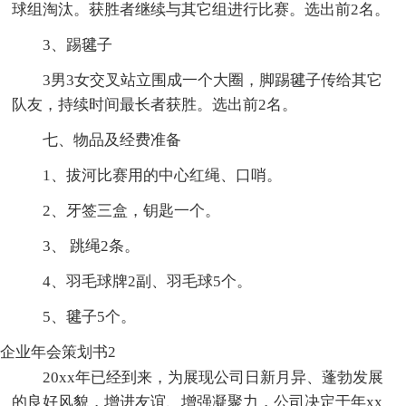
球组淘汰。获胜者继续与其它组进行比赛。选出前2名。
3、踢毽子
3男3女交叉站立围成一个大圈，脚踢毽子传给其它
队友，持续时间最长者获胜。选出前2名。
七、物品及经费准备
1、拔河比赛用的中心红绳、口哨。
2、牙签三盒，钥匙一个。
3、 跳绳2条。
4、羽毛球牌2副、羽毛球5个。
5、毽子5个。
企业年会策划书2
20xx年已经到来，为展现公司日新月异、蓬勃发展
的良好风貌，增进友谊、增强凝聚力，公司决定于年xx