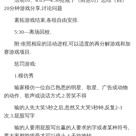
活动10、4:05—4:30抢瓶子（附惩罚）总结（四）
20分钟游戏分享,讨论问题
素拓游戏结束,各组自由安排.
5:30—离场回校.
附:依照相应的活动进程,可以适度的再分解游戏和加
赛游戏项目.
惩罚游戏:
1.模仿秀
输家模仿一位自己熟悉的明星、歌星、广告或动物
的动作、歌声或说话方式.2.苦笑不得
输的人先大笑5秒之后,忽然又大哭5秒钟,反复2-3
次.3.屁股写字
输的人要用屁股写出赢的人要求的字或者某种符号,
要大家都能接受才可以停止.4.天旋地转