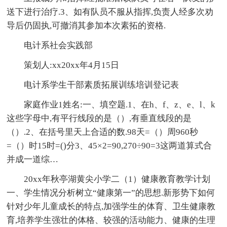
送下进行治疗.3、如有队员不服从指挥,负责人经多次劝
导后仍固执,可撤消其参加本次素拓的资格.
电计系社会实践部
策划人:xx20xx年4月15日
电计系学生干部素质拓展训练培训登记表
家庭作业1姓名:一、填空题.1、在h、f、z、e、l、k
这些字母中,有平行线段的是（）,有垂直线段的是
（）.2、在括号里天上合适的数.98天=（）周960秒
=（）时15时=()分3、45×2=90,270÷90=3这两道算式合
并成一道综…
20xx年秋亭湖黄尖小学二（1）健康教育教学计划
一、学生情况分析树立“健康第一”的思想.新形势下如何
针对少年儿童成长的特点,加强学生的体育、卫生健康教
育,培养学生强壮的体格、较强的活动能力、健康的生理