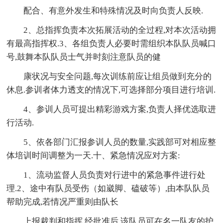
配合、有意外发生和特殊情况及时向负责人反映.
2、总指挥负责本次拓展活动的全过程,对本次活动拥
有最高指挥权.3、各组负责人必要时需组织本队队员喊口
号,鼓舞本队队员士气并时刻注意队员的健
康状况与安全问题,每次训练前应让组员做到充分的
休息.参训者体力透支的情况下,可选择部分项目进行培训.
4、参训人员可提出精彩游戏方案,负责人择优选取进
行活动.
5、依各部门汇报参训人员的数量,实践部可对相应整
体培训时间调整为一天.十、紧急情况应对方案:
1、流动监督人员负责对行进中的紧急事件进行处
理.2、途中有队员受伤（如崴脚、磕破等）,由本队队员
帮助完成,若情况严重则由队长
上报裁判和指挥,经批准后,该队员可在名一队友的护