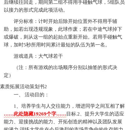
后继续往回走，期间第二组不得用手碰触气球，5组队员
以接力的形式完成此项活动。
评分标准：计时开始后除开始位置外不得用手辅
助，如若出现违规现象，此球作废；若在中途气球掉下
或爆破，则从这一组的起始点重新开始。若用手碰触气
球，加时5秒所用时间累计最短的队伍为第一名。
游戏道具：大气球若干
（注：所有游戏的出场顺序分别以抽签的形式决
定）
素质拓展活动策划书2
一、 活动目的：
1、培养学生与人交往能力，增进同学之间互相了解
……此处隐藏19269个字……
目标.2、提升大学生的适应
能力、迎接挑战的能力、开拓创造的精神以及团队发展
的潜力.训练大学生在今后激烈的市场竞争中的生存能力