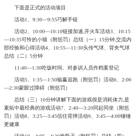
下面是正式的活动项目
活动1、9:30—9:55巧解手链
活动2、10:00—10:10链接加速,开火车活动3、10:15
—10:35可怜的小猫（附惩罚）总结（一）15分钟,交流内
部经验和心得活动4、10:55—11:30头传气球、背夹气球
总结（二）5分钟
11:40—1:30吃饭时间、对参训人员作档案登记
活动5、1:35—1:50输赢追跑（附惩罚）活动6、2:00
—2:30蒙眼过障碍（附惩罚）
总结（三）10分钟讲解下面的游戏很是消耗体力,是
素拓中最经典的游戏活动7、2:40—3:20同起同坐（附惩
罚）活动8、3:25—3:45信任背摔活动9、3:45—4:00锤锤
更健康