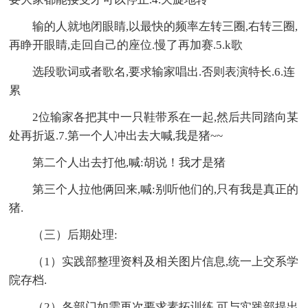
输的人就地闭眼睛,以最快的频率左转三圈,右转三圈,
再睁开眼睛,走回自己的座位.慢了再加赛.5.k歌
选段歌词或者歌名,要求输家唱出.否则表演特长.6.连
累
2位输家各把其中一只鞋带系在一起,然后共同踏向某
处再折返.7.第一个人冲出去大喊,我是猪~~
第二个人出去打他,喊:胡说！我才是猪
第三个人拉他俩回来,喊:别听他们的,只有我是真正的
猪.
（三）后期处理:
（1）实践部整理资料及相关图片信息,统一上交系学
院存档.
（2）各部门如需再次要求素拓训练,可与实践部提出