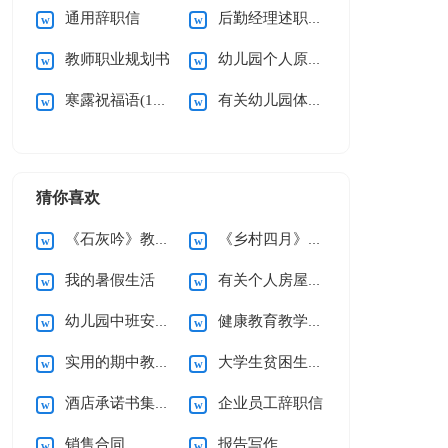
通用辞职信
后勤经理述职报告
教师职业规划书
幼儿园个人原因辞职信
寒露祝福语(15篇)
有关幼儿园体育活动教案范文
猜你喜欢
《石灰吟》教案5篇
《乡村四月》说课稿
我的暑假生活
有关个人房屋租赁合同范文10篇
幼儿园中班安全工作计划
健康教育教学计划
实用的期中教学总结3篇
大学生贫困生助学金申请书
酒店承诺书集锦六篇
企业员工辞职信
销售合同
报告写作