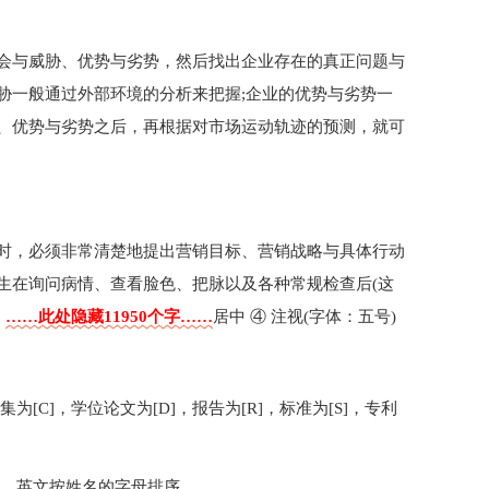
会与威胁、优势与劣势，然后找出企业存在的真正问题与
胁一般通过外部环境的分析来把握;企业的优势与劣势一
、优势与劣势之后，再根据对市场运动轨迹的预测，就可
时，必须非常清楚地提出营销目标、营销战略与具体行动
生在询问病情、查看脸色、把脉以及各种常规检查后(这
提
……此处隐藏11950个字……
居中 ④ 注视(字体：五号)
集为[C]，学位论文为[D]，报告为[R]，标准为[S]，专利
序，英文按姓名的字母排序。