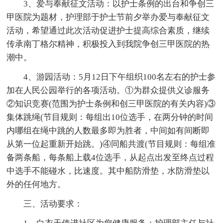
3、爱与奉献征文活动：以护士条例的出台和争创三
甲医院为题材，护理部于护士节前夕举办爱与奉献征文
活动，希望通过此次活动促进护士提高综合素质，继续
传承南丁格尔精神，积极投入到我院争创三甲医院的热
潮中。
4、游园活动：5月12日下午组织100名左右的护士参
加在人民公园举行的各项活动。①为群众提供义诊服务
②知识竞赛(范围为护士条例和创三甲医院的有关内容)③
集体跳绳(节目规则：每组出10位选手，在两分钟的时间
内哪组在绳中跳的人数最多即为胜者，中间如有间断即
从第一位起重新开始跳。)④同船共渡(节目规则：每组准
备两条船，每条船上载4位选手，从起点出发至终点过程
中选手不能碰水，比速度。其中船防滑垫，水防滑垫以
外的任何地方。
三、活动要求：