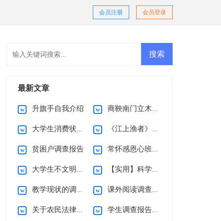
会员注册
会员登录
最新文章
升旗手自我介绍
商鞅南门立木教案
大学生消费状况调查报告15篇
《江上渔者》教案
贫困户调查报告
常怀感恩心班会教案模板（通用26篇）
大学生不文明现象调查报告
【实用】科学活动教案模板九篇
教学现状的调查报告
课外阅读调查报告
关于农民法律意识的调查报告
学生调查报告集合15篇