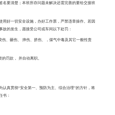
签名要清楚；本班所存问题未解决还需完善的要给交接班
使用好一切安全设施，办好工作票，严禁违章操作。若因
事故的发生，愿接受公司或车间以下处罚：
绞伤、砸伤、 摔伤、挤伤、，煤气中毒及其它一般性责
资的罚款， 并自动离职。
为认真贯彻“安全第一、预防为主、综合治理”的方针，将
任书：