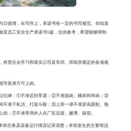
与日俱增，在写作上，承诺书有一定的书写规范。你知道
验室员工安全生产承诺书5篇，仅供参考，希望能够帮助
，有责任去学习和落实公司及车间、班组所规定的各项规
领导批准方可上岗。
位纪律：①不准迟到早退；②不准脱岗、睡岗和串岗；③
间不准干私活、打架斗殴；⑤上班一律不准穿高跟鞋、拖
上岗；⑦不准带局外人在厂区逗留、赌博、留宿。
：本班任务及设备运行情况记录清楚；本班发生的主要情况