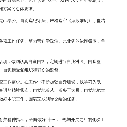
身的政治素养。充分认识“双争、双创”活动的重要意义，
施方案的总体要求。
克己奉公。自觉遵纪守法，严格遵守《廉政准则》，廉洁
各项工作任务。努力营造学政治、比业务的浓厚氛围，争
”活动，做到认真自查自纠，定期进行自我对照、自我整
。自觉接受党组织和群众的监督。
应工作需求。在工作中不断加强自身建设，以学习为载
奋进的精神状态，自觉地服从、服务于大局，自觉地把本
做好本职工作，圆满完成领导交给的任务。
有关精神指示，全面做好“十三五”规划开局之年的化验工