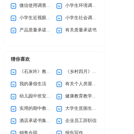
微信使用调查报告
小学生环境调查报告(15篇)
小学生近视眼调查报告10篇
小学生社会调查报告
产品质量承诺书15篇
有关质量承诺书
猜你喜欢
《石灰吟》教案5篇
《乡村四月》说课稿
我的暑假生活
有关个人房屋租赁合同范文10篇
幼儿园中班安全工作计划
健康教育教学计划
实用的期中教学总结3篇
大学生贫困生助学金申请书
酒店承诺书集锦六篇
企业员工辞职信
销售合同
报告写作