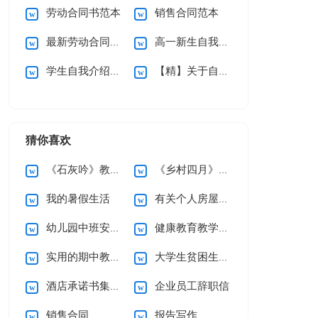
劳动合同书范本
销售合同范本
最新劳动合同范本
高一新生自我介绍
学生自我介绍范文
【精】关于自我介绍
猜你喜欢
《石灰吟》教案5篇
《乡村四月》说课稿
我的暑假生活
有关个人房屋租赁合同范文10篇
幼儿园中班安全工作计划
健康教育教学计划
实用的期中教学总结3篇
大学生贫困生助学金申请书
酒店承诺书集锦六篇
企业员工辞职信
销售合同
报告写作