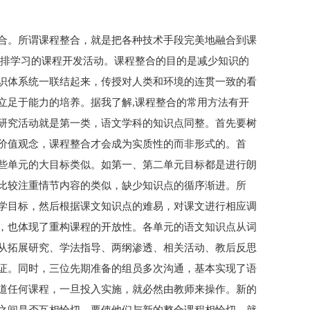
合。所谓课程整合，就是把各种技术手段完美地融合到课
安排学习的课程开发活动。课程整合的目的是减少知识的
识体系统一联结起来，传授对人类和环境的连贯一致的看
立足于能力的培养。据我了解,课程整合的常用方法有开
研究活动就是第一类，语文学科的知识点同整。首先要树
价值观念，课程整合才会成为实质性的而非形式的。首
些单元的大目标类似。如第一、第二单元目标都是进行朗
比较注重情节内容的类似，缺少知识点的循序渐进。所
学目标，然后根据课文知识点的难易，对课文进行相应调
，也体现了重构课程的开放性。各单元的语文知识点从词
从拓展研究、学法指导、两纲渗透、相关活动、教后反思
证。同时，三位先期准备的组员多次沟通，基本实现了语
道任何课程，一旦投入实施，就必然由教师来操作。新的