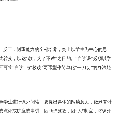
，举一反三，侧重能力的全程培养，突出以学生为中心的思
转变，以达“教，为了不教”之目的。“自读课”必须以学
可将“自读”与“教读”两课型作简单化“一刀切”的办法处
导学生进行课外阅读，要提出具体的阅读意见，做到有计
点评或讲座或串讲，因“班”施教，因“人”制宜，将课外