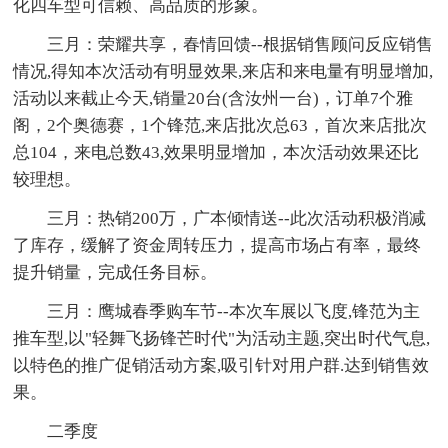
化四车型可信赖、高品质的形象。
三月：荣耀共享，春情回馈--根据销售顾问反应销售
情况,得知本次活动有明显效果,来店和来电量有明显增加,
活动以来截止今天,销量20台(含汝州一台)，订单7个雅
阁，2个奥德赛，1个锋范,来店批次总63，首次来店批次
总104，来电总数43,效果明显增加，本次活动效果还比
较理想。
三月：热销200万，广本倾情送--此次活动积极消减
了库存，缓解了资金周转压力，提高市场占有率，最终
提升销量，完成任务目标。
三月：鹰城春季购车节--本次车展以飞度,锋范为主
推车型,以"轻舞飞扬锋芒时代"为活动主题,突出时代气息,
以特色的推广促销活动方案,吸引针对用户群.达到销售效
果。
二季度