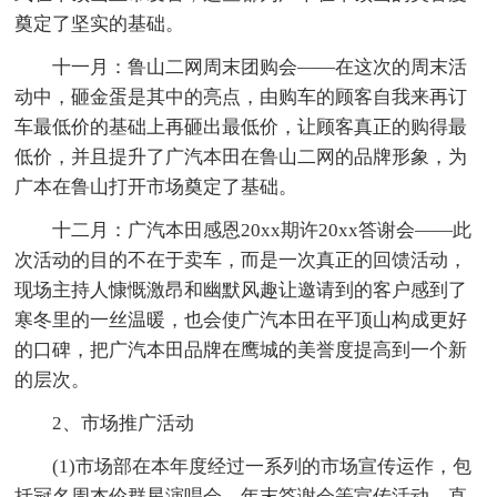
奠定了坚实的基础。
十一月：鲁山二网周末团购会——在这次的周末活
动中，砸金蛋是其中的亮点，由购车的顾客自我来再订
车最低价的基础上再砸出最低价，让顾客真正的购得最
低价，并且提升了广汽本田在鲁山二网的品牌形象，为
广本在鲁山打开市场奠定了基础。
十二月：广汽本田感恩20xx期许20xx答谢会——此
次活动的目的不在于卖车，而是一次真正的回馈活动，
现场主持人慷慨激昂和幽默风趣让邀请到的客户感到了
寒冬里的一丝温暖，也会使广汽本田在平顶山构成更好
的口碑，把广汽本田品牌在鹰城的美誉度提高到一个新
的层次。
2、市场推广活动
(1)市场部在本年度经过一系列的市场宣传运作，包
括冠名周杰伦群星演唱会，年末答谢会等宣传活动，直