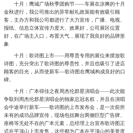
十月：鹰城广场秋季团购节——车展在凉爽的十月
金秋进行，我公司推出的异常献礼政策能有效吸引顾
客，主办方和我公司都进行了大力宣传，广播、电视、
报纸、信息立体宣传力度大、效果好，公司展区位置
好，在广场主入口，布置大气，展现了我良好的品牌形
象
十月：歌诗图上市——用尊贵专用的展位来摆放歌
诗图，充分突出了歌诗图的尊贵性，并且也吸引了进店
顾客的目光，从而使新车---歌诗图在鹰城构成良好的口
碑。
十月：广本得佳之夜周杰伦群星演唱会——此次能
争取到周杰伦群星演唱会的独家总冠名权，并且在演唱
会中途举行新车——歌诗图的上市发布会，是一次前所
未有的成功品牌宣传，现场包括舞台两侧巨型广告牌、
座椅等无处不在的广本元素，总经理上台宣布歌诗图正
式在平顶山上市发售，这些都为广本在平顶山的美誉度