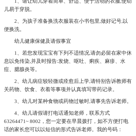
1、请让幼儿穿着简单、舒适、便于活动的衣服,使幼
儿易于穿脱。
2、为孩子准备换洗衣服装在小书包里,做好记号,以
便换洗。
幼儿健康保健及请假事宜
1、若您发现宝宝有下列不适情况,请勿必留在家中休
息以免传染,并及时报告:发烧、呕吐、痢疾、麻疹、水
痘、腮腺炎等。
2、幼儿病症较轻微或痊愈后上学,请特别告诉教师有
关药物、饮食、衣着等事项并认真填写带药记录。
3、幼儿对某种食物或药物过敏时,请事先告诉老师。
4、幼儿请假请打电话通知老师，联系方式
63264471~ 8002，您一定要在早晨拨打，如不方便打电
话的家长您可以以短信的形式告诉老师。我的号码：