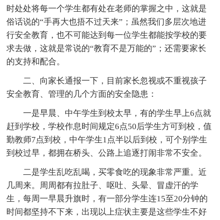
时处处将每一个学生都有处在老师的掌握之中，这就是
俗话说的“手再大也捂不过天来”；虽然我们多层次地进
行安全教育，也不可能达到每一位学生都能按学校的要
求去做，这就是常说的“教育不是万能的”；还需要家长
的支持和配合。
二、向家长通报一下，目前家长忽视或不重视孩子
安全教育、管理的几个方面的安全隐患：
一是早晨、中午学生到校太早，有的学生早上6点就
赶到学校，学校作息时间规定6点50后学生方可到校，值
勤教师7点到校，中午学生1点半以后到校，可个别学生
到校过早，都拥在桥头、公路上追逐打闹非常不安全。
二是学生乱吃乱喝，买零食吃的现象非常严重。近
几周来。周周都有拉肚子、呕吐、头晕、冒虚汗的学
生，每周一早晨升旗时，有一部分学生连15至20分钟的
时间都坚持不下来，出现以上症状主要是这些学生不好