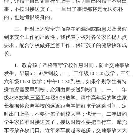
理，让孩子自己骑自行车上学，认为自己的孩子不会出
事，不按时接送孩子。 一旦出了事情那将是无法弥补
的，也是悔恨终身的。
三、针对上述安全方面存在的漏洞或隐患以及暑假
到来安全工作的严峻性，我代表学校对各位家长提几点
要求，配合学校做好监督工作，保证孩子的健康快乐成
长。
1、教育孩子严格遵守学校作息时间，防止交通事故
发生。早晨6：50后到校，一、二年级10：45放学，三至
六年级11:30放学；中午1：30到校，如果个别学生有特
殊情况需要早到校，必须由家长送到校门口。一、二年
级4:35放学,三至五年级5:25放学。请中高年级的学生家
长根据你家离学校的远近距离掌握好孩子路途时间，定
时出门上学，不要让孩子到校太早；也请一、二年级的
学生家长准时接送孩子，接送时请不要把自行车、摩托
车停放在校门口。近年来车辆越来越多，交通事故天天