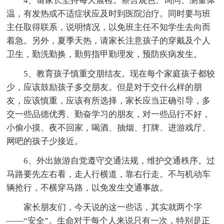
4、请家长坚持每天晨检。察言观色、询问、测量体
温，有发热或不适症状应及时到医院治疗。同时要与班
主任取得联系，说明情况，以免班主任不知学生去向而
着急。另外，夏季天热，请家长注意孩子的穿戴及个人
卫生，勤洗勤换，勤剪指甲勤理发，预防疾病发生。
5、教育孩子慎重交朋结友。现在每个家庭孩子都较
少，应该鼓励孩子多交朋友。但是对于交什么样的朋
友，应该慎重，应该有所选择，家长应当正确引导，多
交一些品德优秀、勤奋学习的朋友，对一些品行不好，
小偷小摸、夜不回家，喝酒、抽烟、打牌、进游戏厅、
网吧的孩子少接近。
6、外出旅游自觉遵守交通法规，维护交通秩序。过
马路要先左右看，走人行横道，靠右行走。不与机动车
辆抢行，不横穿马路，以免发生交通事故。
家长朋友们，今天说的这一些话，其实就两个字
——“安全”。生命对于每个人来说只有一次，特别是正