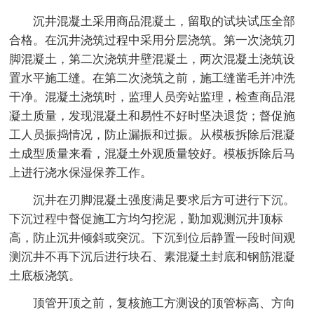
沉井混凝土采用商品混凝土，留取的试块试压全部
合格。在沉井浇筑过程中采用分层浇筑。第一次浇筑刃
脚混凝土，第二次浇筑井壁混凝土，两次混凝土浇筑设
置水平施工缝。在第二次浇筑之前，施工缝凿毛并冲洗
干净。混凝土浇筑时，监理人员旁站监理，检查商品混
凝土质量，发现混凝土和易性不好时坚决退货；督促施
工人员振捣情况，防止漏振和过振。从模板拆除后混凝
土成型质量来看，混凝土外观质量较好。模板拆除后马
上进行浇水保湿保养工作。
沉井在刃脚混凝土强度满足要求后方可进行下沉。
下沉过程中督促施工方均匀挖泥，勤加观测沉井顶标
高，防止沉井倾斜或突沉。下沉到位后静置一段时间观
测沉井不再下沉后进行块石、素混凝土封底和钢筋混凝
土底板浇筑。
顶管开顶之前，复核施工方测设的顶管标高、方向