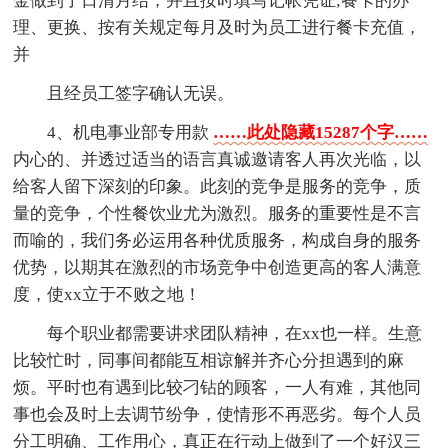
金做到了日清月结，并且按时填写记帐凭证;餐卡的办
理、更换、按有关规定每月及时为员工进行餐卡充值，
并
且经员工签字确认无误。
4、机电事业部专用款
……此处隐藏15287个字……
内心的、并透过适当的语言真诚邀请客人再次光临，以
给客人留下深刻的印象。此刻的竞争是服务的竞争，质
量的竞争，个性餐饮业尤为激烈。服务的重要性是不言
而喻的，我们务必运用各种优质服务，构成自身的服务
优势，以期其在激烈的市场竞争中创造更高的客人满意
度，使xx立于不败之地！
每个职业都需要讲求团队精神，在xx也一样。生意
比较忙时，同事间都能互相谅解并齐心分担遇到的麻
烦。平时也有遇到比较刁钻的顾客，一人有难，其他同
事也会及时上去调节纷争，使情形不再恶劣。每个人员
分工明确、工作用心，真正在行动上做到了一个好汉三