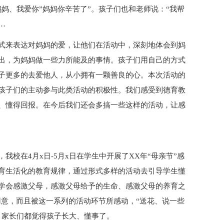
妈、我爱你”妈妈你辛苦了”。孩子们也和老师说：“我帮
…
式来表达对妈妈的爱，让他们在活动中，深刻地体会到妈
出，为妈妈做一些力所能及的事情。孩子们用自己的方式
子更多的去爱他人，从小拥有一颗善良的心。本次活动的
孩子们的主动参与此类活动的积极性。我们感受到德育教
、懂得回报。在今后我们还会多搞一些这样的活动，让感
校在4月x日-5月x日在学生中开展了XX年“母亲节”感
育生活化的教育规律，通过形式多样的活动去引导学生懂
学会感激父母，感激父母给予的生命、感激父母的养育之
用意，而且被这一系列的活动环节所感动，“送花、说一些
，家长们都觉得孩子长大、懂事了。