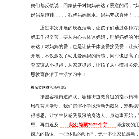
妈们都反馈说：回家孩子对妈妈表达了爱意的话，“妈
妈妈拿拖鞋……，我帮妈妈倒水。妈妈夸我真棒！…
通过本次开展的庆祝活动，让孩子们通过各种方
妈工作很辛苦，要从内心去体谅妈妈，理解妈妈的付
表达了对妈妈的爱，也是让孩子体会爱接受爱，让孩
开展，不仅激发了幼儿爱妈妈的情感，同时也提高了
育应该从小抓起，从家庭抓起，让孩子从小懂得关爱
恩教育多溶于生活学习中！
母亲节感恩活动总结5
按照容桂街道妇联、容桂街道教育组的指示精神，我
恩教育月活动。我们扁滘小学以活动为载体，遵循德
得感恩。让学生从感受最深的身边人、身边事开始，
恩。再由近及
……此处隐藏7972个字……
师这次的
感恩的话语、一些体贴的动作”，无一不让家长感动