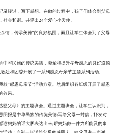
记录经过，写下感想。在做的过程中，孩子们体会到父母
，社会和谐。共评出24个爱心小天使。
验亲情，传承美德”的良好氛围，而且让学生体会到了父母
承中华民族的传统美德，凝聚和提升孝母感恩的良好道德
政教处和团委开展了一系列感恩母亲节主题系列活动。
我校“感恩母亲节”活动方案。然后组织各班级开展了感恩
的效果。
《感恩父母》的主题班会。通过主题班会，让学生认识到，
恩图报是中华民族的传统美德;写给父母一封信，抒发对
感谢妈妈的话大胆表达出来;帮妈妈做一件力所能及的事
制作活动：自制一张送给父母的感恩卡，向父母说一声谢