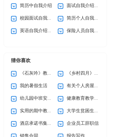
简历中自我介绍
面试自我介绍【热门】
校园面试自我介绍
简历个人自我介绍
英语自我介绍合集15篇
保险人员自我介绍
猜你喜欢
《石灰吟》教案5篇
《乡村四月》说课稿
我的暑假生活
有关个人房屋租赁合同范文10篇
幼儿园中班安全工作计划
健康教育教学计划
实用的期中教学总结3篇
大学生贫困生助学金申请书
酒店承诺书集锦六篇
企业员工辞职信
销售合同
报告写作