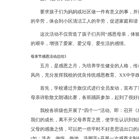
要求孩子们为妈妈或社区做一件有意义的事，并
的辛劳，体会到小区清洁工人的辛劳，促进家庭和谐
这次活动不仅营造了孩子们共同“感恩母亲，体
的艰辛，增强了爱家、爱父母、爱生活的感情。
母亲节感恩活动总结3
五月，是感恩之月，为培养学生健全的人格，传
风尚，充分发挥我校的优良传统感恩教育。XX中学
首先，学校通过升旗仪式进行全员发动，宣布了
母亲诗歌散文朗诵比赛，各班踊跃参加，起到了很好
我校各班级也开展了“四个一”活动。即：召开
我们的成长，离不开父母养育之恩，使学生认识到知
父母的感激之情，可以把一些平时不好意思说出口的
(如：洗衣、做饭、拖地、洗脚等);开展一次感恩卡