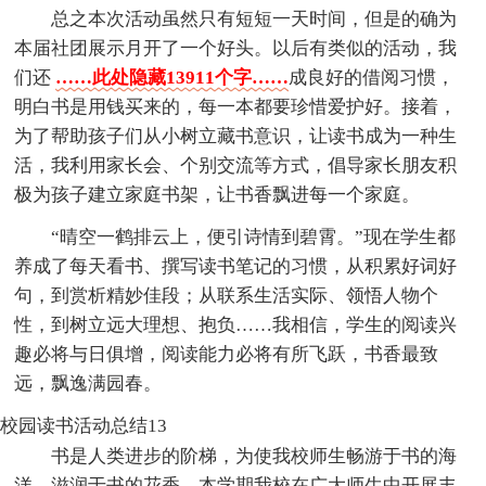
总之本次活动虽然只有短短一天时间，但是的确为
本届社团展示月开了一个好头。以后有类似的活动，我
们还
……此处隐藏13911个字……
成良好的借阅习惯，
明白书是用钱买来的，每一本都要珍惜爱护好。接着，
为了帮助孩子们从小树立藏书意识，让读书成为一种生
活，我利用家长会、个别交流等方式，倡导家长朋友积
极为孩子建立家庭书架，让书香飘进每一个家庭。
“晴空一鹤排云上，便引诗情到碧霄。”现在学生都
养成了每天看书、撰写读书笔记的习惯，从积累好词好
句，到赏析精妙佳段；从联系生活实际、领悟人物个
性，到树立远大理想、抱负……我相信，学生的阅读兴
趣必将与日俱增，阅读能力必将有所飞跃，书香最致
远，飘逸满园春。
校园读书活动总结13
书是人类进步的阶梯，为使我校师生畅游于书的海
洋，滋润于书的花香，本学期我校在广大师生中开展丰