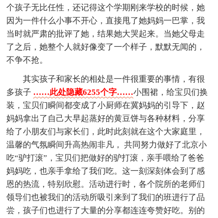
个孩子无比任性，还记得这个学期刚来学校的时候，她
因为一件什么小事不开心，直接甩了她妈妈一巴掌，我
当时就严肃的批评了她，结果她大哭起来。当她父母走
了之后，她整个人就好像变了一个样子，默默无闻的，
不争不抢。
其实孩子和家长的相处是一件很重要的事情，有很
多孩子
……此处隐藏6255个字……
小围裙，给宝贝们换
装，宝贝们瞬间都变成了小厨师在冀妈妈的引导下，赵
妈妈拿出了自己大早起蒸好的黄豆饼与各种材料，分享
给了小朋友们与家长们，此时此刻就在这个大家庭里，
温馨的气氛瞬间升高热闹非凡， 共同努力做好了北京小
吃“驴打滚”，宝贝们把做好的驴打滚，亲手喂给了爸爸
妈妈吃，也亲手拿给了我们吃。这一刻深刻体会到了感
恩的热流，特别欣慰。活动进行时，各个院所的老师们
领导们也被我们的活动所吸引来到了我们的班进行了品
尝，孩子们也进行了大量的分享都连连夸赞好吃。别的