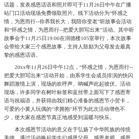
话题，发表感恩话语和照片即可于11月26日中午在广播
站门口活动现场免费领取照片。线下活动分为“怀感之
情，为恩而行--你养我长大，我陪你变老”听故事会活动
和“怀感之情，为恩而行--把爱大胆写出来”活动。其中听
故事会于11月25日19:00在润德楼105室举行，本次故事
会带给大家三个感恩故事，主持人鼓励为父母发去最真
挚的感恩话语。
20xx年11月26日中午12点，“怀感之情，为恩而行--
把爱大胆写出来”活动开始，由系学生会成员排演的快闪
舞蹈激情上演，现场的欢呼声、呐喊声此起彼伏。活动
现场，许多同学在树叶标签和蓝丝带上面写下了感恩寄
语与祝福语，并获得由我们精心准备的感恩节小贺卡，
可爱的小黄人玩偶的“求拥抱”环节为此次活动增色不
少，使大家在感恩节真正地感受到温暖与快乐。
本次感恩节活动的意义在于弘扬了中华民族的传统
美德，通过活动唤起学生们感恩父母，感恩老师，感恩