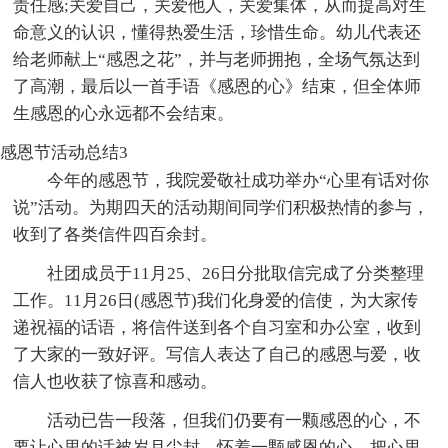
责任感;关爱自己，关爱他人，关爱集体，从而提高对生
命意义的认识，懂得热爱生活，珍惜生命。幼儿代表还
给老师献上“感恩之花”，并与老师拥抱，全场气氛达到
了高潮，最后以一首手语《感恩的心》结束，但全体师
生感恩的心永远都不会结束。
感恩节活动总结3
今年的感恩节，我院爱敬社成功举办“心里有话对你
说”活动。为期四天的活动期间同学们积极热情的参与，
收到了各类信件四百余封。
社团成员于11月25、26日分批取信完成了分类整理
工作。11月26日(感恩节)我们化身爱的信使，为大家传
递祝福的话语，将信件送到各个自习室和办公室，收到
了大家的一致好评。写信人表达了自己的感恩与爱，收
信人也收获了惊喜和感动。
活动已告一段落，但我们仍要有一颗感恩的心，不
要让心里的话被岁月尘封。怀着一颗感恩的心，把心里