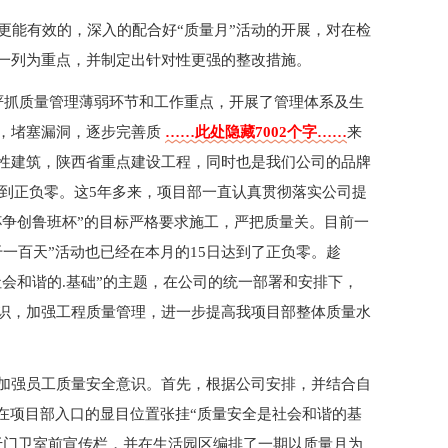
，更能有效的，深入的配合好“质量月”活动的开展，对在检
一列为重点，并制定出针对性更强的整改措施。
严抓质量管理薄弱环节和工作重点，开展了管理体系及生
，堵塞漏洞，逐步完善质
……此处隐藏7002个字……
来
性建筑，陕西省重点建设工程，同时也是我们公司的品牌
施工到正负零。这5年多来，项目部一直认真贯彻落实公司提
杯争创鲁班杯”的目标严格要求施工，严把质量关。目前一
一百天”活动也已经在本月的15日达到了正负零。趁
社会和谐的.基础”的主题，在公司的统一部署和安排下，
识，加强工程质量管理，进一步提高我项目部整体质量水
加强员工质量安全意识。首先，根据公司安排，并结合自
在项目部入口的显目位置张挂“质量安全是社会和谐的基
于门卫室前宣传栏，并在生活园区编排了一期以质量月为