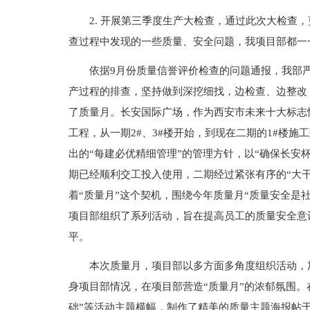
2. 开展第三季度生产大检查，通过此次大检查
查过程中发现的一些质量、安全问题，我项目部都一
依据9月份质量信誉评价检查的问题通报，我部
产过程的排查，坚持做到深挖细找，边检查、边整改
了质量月。长安国际广场，作为西安市未来十大标志
工程，从一期2#、3#楼开始，到现在二期的1#楼
出的“每建必优精细管理”的管理方针，以“确保长安
期已经顺利交工投入使用，二期经过紧张有序的“大干
着“质量月”这个契机，围绕今年质量月“质量安全是
项目部组织了系列活动，旨在提高员工的质量安全意
平。
本次质量月，项目部以多方面多角度组织活动，
身项目部情况，在项目部营造“质量月”的浓郁氛围。
础”等活动主题横幅，制作了精美的质量主题海报帖