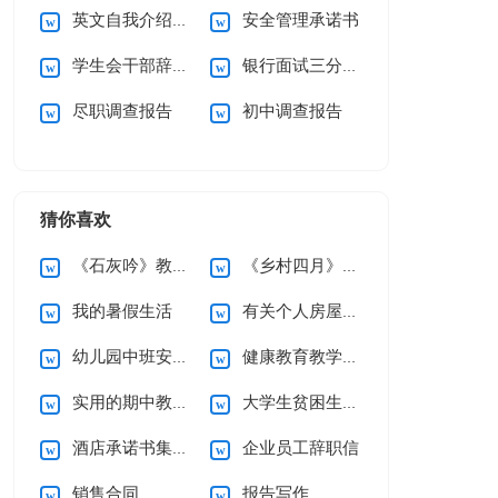
英文自我介绍(汇编15篇)
安全管理承诺书
学生会干部辞职信
银行面试三分钟自我介绍
尽职调查报告
初中调查报告
猜你喜欢
《石灰吟》教案5篇
《乡村四月》说课稿
我的暑假生活
有关个人房屋租赁合同范文10篇
幼儿园中班安全工作计划
健康教育教学计划
实用的期中教学总结3篇
大学生贫困生助学金申请书
酒店承诺书集锦六篇
企业员工辞职信
销售合同
报告写作