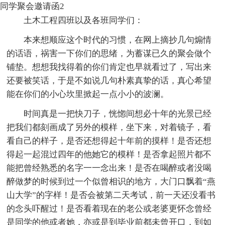
同学聚会邀请函2
土木工程四班以及各班同学们：
本来想顺应这个时代的习惯，在网上摘抄几句煽情
的话语，祸害一下你们的思绪，为蓄谋已久的聚会做个
铺垫。想想我找得着的你们肯定也早就看过了，写出来
还要被笑话，于是不如说几句朴素真挚的话，真心希望
能在你们的小心坎里掀起一点小小的波澜。
时间真是一把快刀子，恍惚间想必十年的光景已经
把我们都刻画成了另外的模样，坐下来，对着镜子，看
看自己的样子，是否还想得起十年前的摸样！是否还想
得起一起混过四年的他她它的模样！是否拿起照片都不
能把曾经熟悉的名字一一念出来！是否在喝醉或者没喝
醉做梦的时候到过一个似曾相识的地方，大门口飘着“燕
山大学”的字样！是否会被第二天考试，前一天还没看书
的念头吓醒过！是否看着现在的老公或老婆更怀念曾经
是同学的他或者她，亦或是到毕业前都未曾开口，到如