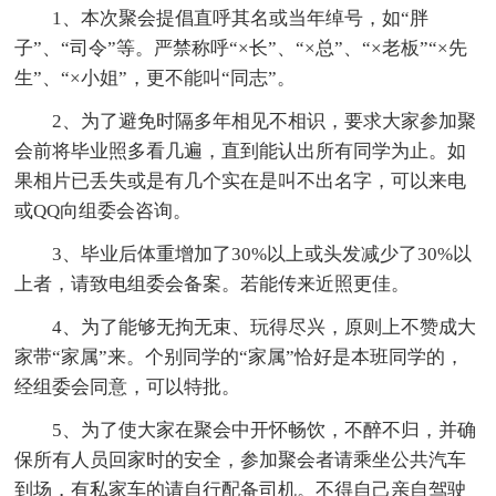
1、本次聚会提倡直呼其名或当年绰号，如“胖
子”、“司令”等。严禁称呼“×长”、“×总”、“×老板”“×先
生”、“×小姐”，更不能叫“同志”。
2、为了避免时隔多年相见不相识，要求大家参加聚
会前将毕业照多看几遍，直到能认出所有同学为止。如
果相片已丢失或是有几个实在是叫不出名字，可以来电
或QQ向组委会咨询。
3、毕业后体重增加了30%以上或头发减少了30%以
上者，请致电组委会备案。若能传来近照更佳。
4、为了能够无拘无束、玩得尽兴，原则上不赞成大
家带“家属”来。个别同学的“家属”恰好是本班同学的，
经组委会同意，可以特批。
5、为了使大家在聚会中开怀畅饮，不醉不归，并确
保所有人员回家时的安全，参加聚会者请乘坐公共汽车
到场，有私家车的请自行配备司机。不得自己亲自驾驶