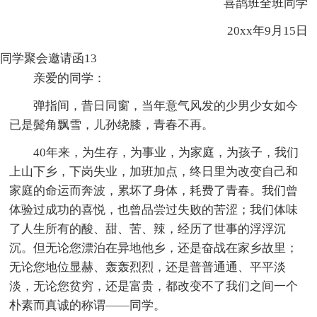
喜鹊班全班同学
20xx年9月15日
同学聚会邀请函13
亲爱的同学：
弹指间，昔日同窗，当年意气风发的少男少女如今
已是鬓角飘雪，儿孙绕膝，青春不再。
40年来，为生存，为事业，为家庭，为孩子，我们
上山下乡，下岗失业，加班加点，终日里为改变自己和
家庭的命运而奔波，累坏了身体，耗费了青春。我们曾
体验过成功的喜悦，也曾品尝过失败的苦涩；我们体味
了人生所有的酸、甜、苦、辣，经历了世事的浮浮沉
沉。但无论您漂泊在异地他乡，还是奋战在家乡故里；
无论您地位显赫、轰轰烈烈，还是普普通通、平平淡
淡，无论您贫穷，还是富贵，都改变不了我们之间一个
朴素而真诚的称谓——同学。