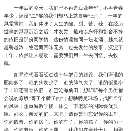
十年后的今天，我们已不再是豆蔻年华，不再青春
年少，还没“二”够的我们却马上就要奔“三”了，十年的
风霜雪雨，我们体味了人生的酸、甜、苦、辣，在经历
世事的浮浮沉沉之后，才发觉：最难以忘怀和割舍不掉
的依旧是那份同学情，这份情谊如同一坛老酒，越久就
越香越浓，悠远而回味无穷；过去发生的故事，沉淀了
十年，依然让人感动，需要我们用一生去回忆、去收
藏。
如果你想看看经过这十年岁月的蹉跎，我们班谁的
肥肉多了，谁的头发少了；谁的脾气大了，谁的饭量小
了；谁还青春依旧，谁已沧海桑田；想听听每个男生都
会说的原版“哥了个橛子的”；想驰骋足球场，找回当年
的风采；想重游教学楼，体会一下老班的国际级优质
课。那么，亲爱的们，来吧！请你暂时忘记你的工作、
你的股票、你的房子、你的车子、你的孩子、你的另一
半、你的老板、你的下属……让我们在金秋十月，相聚