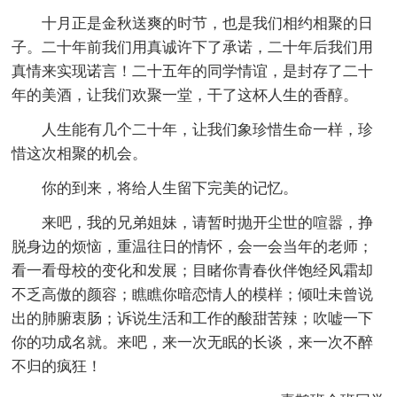
十月正是金秋送爽的时节，也是我们相约相聚的日
子。二十年前我们用真诚许下了承诺，二十年后我们用
真情来实现诺言！二十五年的同学情谊，是封存了二十
年的美酒，让我们欢聚一堂，干了这杯人生的香醇。
人生能有几个二十年，让我们象珍惜生命一样，珍
惜这次相聚的机会。
你的到来，将给人生留下完美的记忆。
来吧，我的兄弟姐妹，请暂时抛开尘世的喧嚣，挣
脱身边的烦恼，重温往日的情怀，会一会当年的老师；
看一看母校的变化和发展；目睹你青春伙伴饱经风霜却
不乏高傲的颜容；瞧瞧你暗恋情人的模样；倾吐未曾说
出的肺腑衷肠；诉说生活和工作的酸甜苦辣；吹嘘一下
你的功成名就。来吧，来一次无眠的长谈，来一次不醉
不归的疯狂！