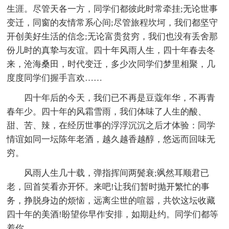
生涯。尽管天各一方，同学们都彼此时常牵挂;无论世事
变迁，同窗的友情常系心间;尽管旅程坎坷，我们都坚守
开创美好生活的信念;无论富贵贫穷，我们也没有丢舍那
份儿时的真挚与友谊。四十年风雨人生，四十年春去冬
来，沧海桑田，时代变迁，多少次同学们梦里相聚，几
度度同学们握手言欢……
四十年后的今天，我们已不再是豆蔻年华，不再青
春年少。四十年的风霜雪雨，我们体味了人生的酸、
甜、苦、辣，在经历世事的浮浮沉沉之后才体验：同学
情谊如同一坛陈年老酒，越久越香越醇，悠远而回味无
穷。
风雨人生几十载，弹指挥间两鬓衰;飒然耳顺君已
老，回首笑看亦开怀。来吧!让我们暂时抛开繁忙的事
务，挣脱身边的烦恼，远离尘世的喧嚣，共饮这坛收藏
四十年的美酒!盼望你早作安排，如期赴约。同学们都等
着你……