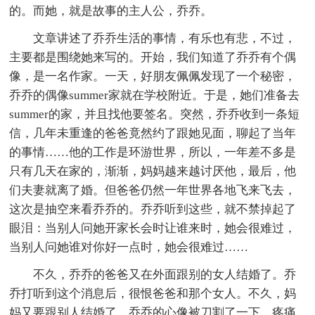
的。而她，就是故事的主人公，乔乔。
文章讲述了乔乔生活的事情，有乐也有悲，不过，
主要都是围绕她来写的。开始，我们知道了乔乔有个偶
像，是一名作家。一天，好朋友佩佩发现了一个秘密，
乔乔的偶像summer家就在学校附近。于是，她们准备去
summer的家，并且找他要签名。突然，乔乔收到一条短
信，几年未重逢的爸爸竟然约了跟她见面，聊起了当年
的事情……他的工作是环游世界，所以，一年差不多是
只有几天在家的，渐渐，妈妈越来越讨厌他，最后，他
们夫妻就离了婚。但爸爸仍然一年世界各地飞来飞去，
这次是抽空来看乔乔的。乔乔听到这些，就不禁掉起了
眼泪：当别人问她开家长会时让谁来时，她会很难过，
当别人问她谁对你好一点时，她会很难过……
不久，乔乔的爸爸又在外面跟别的女人结婚了。乔
乔打听到这个消息后，很恨爸爸和那个女人。不久，妈
妈又要跟别人结婚了。乔乔的心像被刀割了一下，疼痛