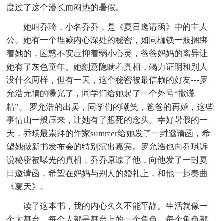
度过了这个漫长而闷热的暑假。
她叫乔琦，小名乔乔，是《夏日邀请函》中的主人
公。她有一个埋藏内心深处的秘密，如同枷锁一般捆绑
着她的，困惑不安压抑着弱小心灵，爸爸妈妈的离异让
她有了灰色童年。她刻意隐瞒着真相，竭力证明和别人
没什么两样，但有一天，这个秘密被最信赖的好友---罗
允浩无情的曝光了，同学们给她起了一个外号“撒谎
精”。 罗允浩的出卖，同学们的嘲笑，爸爸的再婚，这些
事情山一般压来，让她有了想死的念头。幸好暑假的一
天，乔琪最崇拜的作家summer给她发了一封邀请函，希
望她做新书发布会的特别演出嘉宾。罗允浩也向乔琪诉
说秘密被曝光的真相，乔乔原谅了他，向他发了一封夏
日邀请函，希望在妈妈与别人的婚礼上，和他一起奏曲
《夏天》。
读了这本书，我的内心久久不能平静。生活就像一
个大舞台，每个人都是舞台上的一个角色，每个角色都