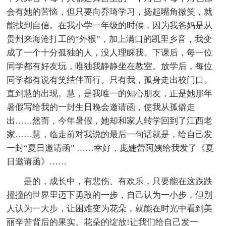
会有她的苦恼，但只要向乔琦学习，扬起嘴角微笑，就
能找到自信。在我小学一年级的时候，因为我爸妈是从
贵州来海沧打工的“外猴”，加上满口的凯里乡音，我变
成了一个十分孤独的人，没人理睬我。下课后，每一位
同学都有好友玩，唯独我静静坐在教室。放学后，每位
同学都有说有笑结伴而行。只有我，孤身走出校门口。
直到慧的出现。慧，是我唯一的知心朋友，正是她那年
暑假写给我的一封生日晚会邀请函，使我从孤僻走
出……然而，今年暑假，她却和家人转学回到了江西老
家……慧，临走前对我说的最后一句话就是，给自己发
一封“夏日邀请函” ……幸好，庞婕蕾阿姨给我发了《夏
日邀请函》……
是的，成长中，有悲伤、有欢乐，只要能在这跌跌
撞撞的世界里迈下勇敢的一步，自己认为一小步，但别
人认为一大步，让困难变为花朵，就能在时光中看到美
丽辛苦背后的果实、花朵的绽放!让我们给自己发一