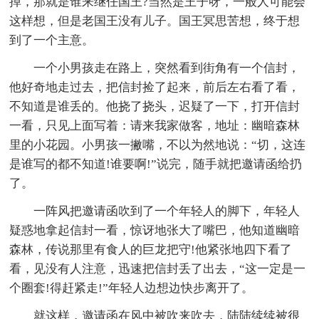
掉，那就是谁来继任国王?当然是王子呀，一般人可能会
这样想，但是老国王没有儿子。国王冥思苦想，终于想
到了一个主意。
一个小男孩走在路上，突然看到街角有一个信封，
他好奇地走过去，把信封捡了起来，前后左右看了看，
不知道是谁丢的。他挠了挠头，迟疑了一下，打开信封
一看，只见上面写着：请来我家做客，地址：幽暗森林
里的小花园。小男孩一撇嘴，不以为然地说：“切，这连
是谁写的都不知道!谁要啊!”说完，随手就把邀请函给扔
了。
一阵风把邀请函吹到了一个年轻人的脚下，年轻人
疑惑地拿起信封一看，惊讶地张大了嘴巴，他知道幽暗
森林，传说那里有食人的巨龙把守!他紧张地四下看了
看，见没有人注意，迅速把信封丢了出去，“这一定是一
个圈套!得赶紧走!”年轻人边想边快步离开了。
就这样，邀请函在风中被吹来吹去，陆陆续续被很