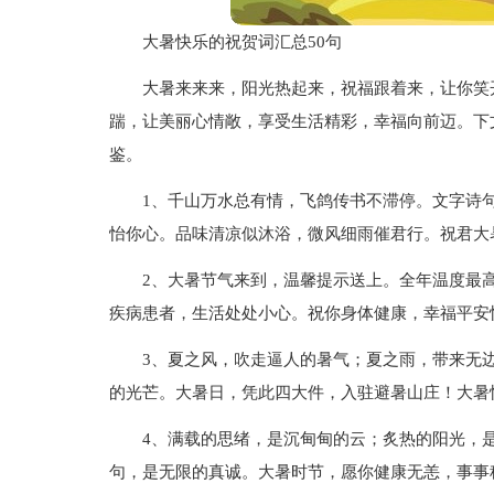
大暑快乐的祝贺词汇总50句
大暑来来来，阳光热起来，祝福跟着来，让你笑
踹，让美丽心情敞，享受生活精彩，幸福向前迈。下
鉴。
1、千山万水总有情，飞鸽传书不滞停。文字诗
怡你心。品味清凉似沐浴，微风细雨催君行。祝君大
2、大暑节气来到，温馨提示送上。全年温度最
疾病患者，生活处处小心。祝你身体健康，幸福平安
3、夏之风，吹走逼人的暑气；夏之雨，带来无
的光芒。大暑日，凭此四大件，入驻避暑山庄！大暑
4、满载的思绪，是沉甸甸的云；炙热的阳光，
句，是无限的真诚。大暑时节，愿你健康无恙，事事