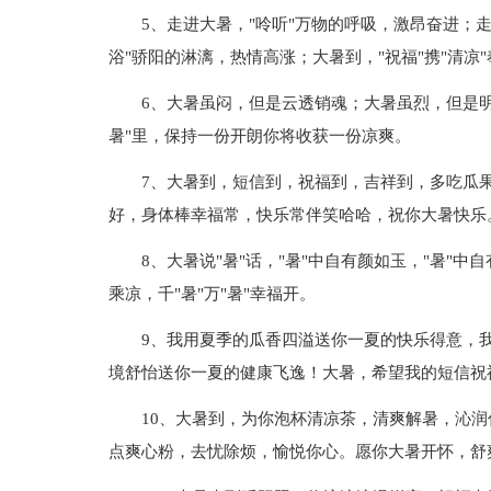
5、走进大暑，"呤听"万物的呼吸，激昂奋进；
浴"骄阳的淋漓，热情高涨；大暑到，"祝福"携"清凉
6、大暑虽闷，但是云透销魂；大暑虽烈，但是
暑"里，保持一份开朗你将收获一份凉爽。
7、大暑到，短信到，祝福到，吉祥到，多吃瓜
好，身体棒幸福常，快乐常伴笑哈哈，祝你大暑快乐
8、大暑说"暑"话，"暑"中自有颜如玉，"暑"中
乘凉，千"暑"万"暑"幸福开。
9、我用夏季的瓜香四溢送你一夏的快乐得意，
境舒怡送你一夏的健康飞逸！大暑，希望我的短信祝
10、大暑到，为你泡杯清凉茶，清爽解暑，沁
点爽心粉，去忧除烦，愉悦你心。愿你大暑开怀，舒