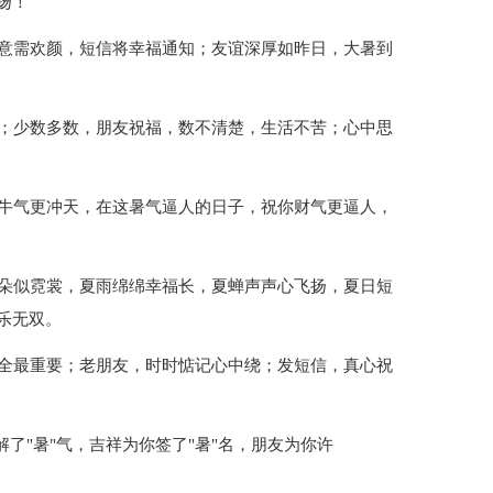
扬！
得意需欢颜，短信将幸福通知；友谊深厚如昨日，大暑到
补；少数多数，朋友祝福，数不清楚，生活不苦；心中思
你牛气更冲天，在这暑气逼人的日子，祝你财气更逼人，
朵朵似霓裳，夏雨绵绵幸福长，夏蝉声声心飞扬，夏日短
乐无双。
安全最重要；老朋友，时时惦记心中绕；发短信，真心祝
解了"暑"气，吉祥为你签了"暑"名，朋友为你许