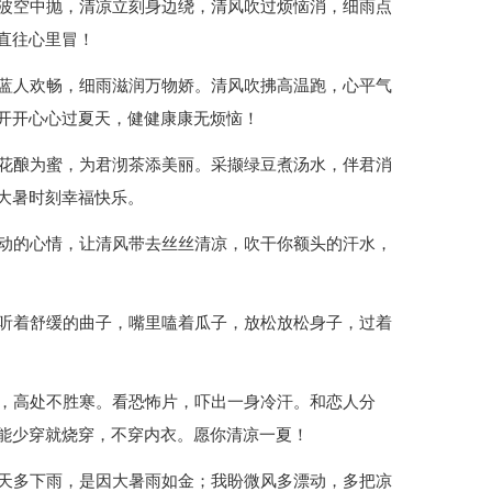
电波空中抛，清凉立刻身边绕，清风吹过烦恼消，细雨点
直往心里冒！
蓝蓝人欢畅，细雨滋润万物娇。清风吹拂高温跑，心平气
开开心心过夏天，健健康康无烦恼！
百花酿为蜜，为君沏茶添美丽。采撷绿豆煮汤水，伴君消
大暑时刻幸福快乐。
躁动的心情，让清风带去丝丝清凉，吹干你额头的汗水，
，听着舒缓的曲子，嘴里嗑着瓜子，放松放松身子，过着
远，高处不胜寒。看恐怖片，吓出一身冷汗。和恋人分
能少穿就烧穿，不穿内衣。愿你清凉一夏！
老天多下雨，是因大暑雨如金；我盼微风多漂动，多把凉