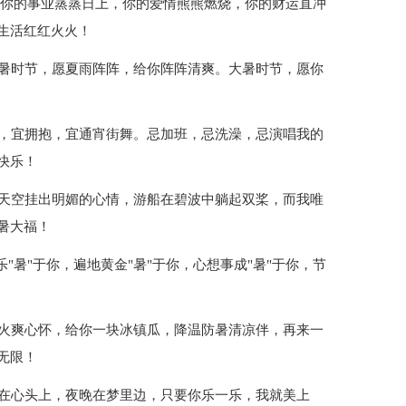
。你的事业蒸蒸日上，你的爱情熊熊燃烧，你的财运直冲
生活红红火火！
大暑时节，愿夏雨阵阵，给你阵阵清爽。大暑时节，愿你
粥，宜拥抱，宜通宵街舞。忌加班，忌洗澡，忌演唱我的
快乐！
，天空挂出明媚的心情，游船在碧波中躺起双桨，而我唯
暑大福！
乐"暑"于你，遍地黄金"暑"于你，心想事成"暑"于你，节
去火爽心怀，给你一块冰镇瓜，降温防暑清凉伴，再来一
无限！
天在心头上，夜晚在梦里边，只要你乐一乐，我就美上