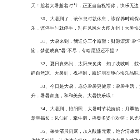
天！趁着大暑趁着时节，正正当当祝福你，快乐无边
30、大暑到了，该休息时就休息，该保养时就
乐，该停手时就停手，别再风风火火闯九州！大暑快
31、大暑来到，我送你三个愿望：财源滚滚"暑
恼；梦想成真"暑"不尽，有啥愿望还不提？
32、夏日真热闹，太阳来炙烤，知了吱吱叫，
静自然凉。大暑到，祝福到，愿好朋友静心快乐品味
33、今日是大暑，愿你暑暑更健康：暑暑生活
升；暑暑家庭，和和美美。大暑快乐哦！
34、大暑到，艳阳照，大暑时节花娇俏；月季
意幸福长；凤仙红，牵牛俏，摇曳多姿心欢笑；风光
35、采集清晨雨露，加入酸甜元素，饱含清凉