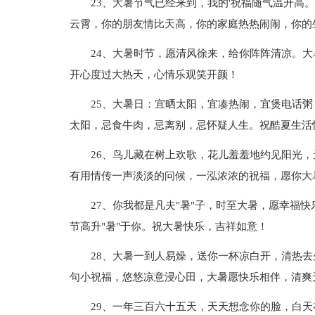
23、大暑节气已经来到，我的'祝福随气温升高
云霄，你的朋友情比天高，你的家庭热热闹闹，你的
24、大暑时节，愿清风徐来，给你阵阵清凉。
开心度过大热天，心情乐观笑开颜！
25、大暑日：宜晒太阳，宜凑热闹，宜煲电话
太阳，忌食牛肉，忌离别，忌怀疑人生。祝酷夏生活
26、鸟儿藏在树上欢歌，花儿羞羞地约见阳光
有用情传一声淡淡的问候，一泓浓浓的祝福，愿你大
27、你我都是凡夫"暑"子，时至大暑，愿幸福快
节高升"暑"于你。祝大暑快乐，吉祥如意！
28、大暑一到人易燥，送你一杯凉白开，清热
句小祝福，悠悠凉意浸心田，大暑愿快乐相伴，清爽
29、一年三百六十五天，天天想念你的脸，白