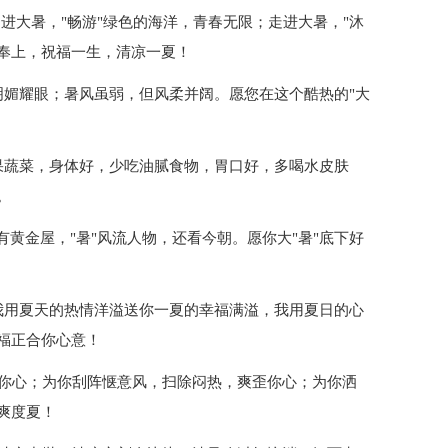
走进大暑，"畅游"绿色的海洋，青春无限；走进大暑，"沐
"奉上，祝福一生，清凉一夏！
明媚耀眼；暑风虽弱，但风柔并阔。愿您在这个酷热的"大
果蔬菜，身体好，少吃油腻食物，胃口好，多喝水皮肤
。
自有黄金屋，"暑"风流人物，还看今朝。愿你大"暑"底下好
我用夏天的热情洋溢送你一夏的幸福满溢，我用夏日的心
福正合你心意！
润你心；为你刮阵惬意风，扫除闷热，爽歪你心；为你洒
爽度夏！