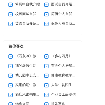
简历中自我介绍
面试自我介绍【热门】
校园面试自我介绍
简历个人自我介绍
英语自我介绍合集15篇
保险人员自我介绍
猜你喜欢
《石灰吟》教案5篇
《乡村四月》说课稿
我的暑假生活
有关个人房屋租赁合同范文10篇
幼儿园中班安全工作计划
健康教育教学计划
实用的期中教学总结3篇
大学生贫困生助学金申请书
酒店承诺书集锦六篇
企业员工辞职信
销售合同
报告写作