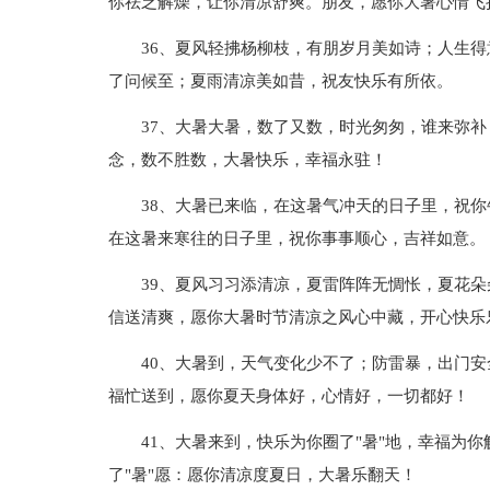
你祛乏解燥，让你清凉舒爽。朋友，愿你大暑心情飞
36、夏风轻拂杨柳枝，有朋岁月美如诗；人生
了问候至；夏雨清凉美如昔，祝友快乐有所依。
37、大暑大暑，数了又数，时光匆匆，谁来弥
念，数不胜数，大暑快乐，幸福永驻！
38、大暑已来临，在这暑气冲天的日子里，祝
在这暑来寒往的日子里，祝你事事顺心，吉祥如意。
39、夏风习习添清凉，夏雷阵阵无惆怅，夏花
信送清爽，愿你大暑时节清凉之风心中藏，开心快乐
40、大暑到，天气变化少不了；防雷暴，出门
福忙送到，愿你夏天身体好，心情好，一切都好！
41、大暑来到，快乐为你圈了"暑"地，幸福为你
了"暑"愿：愿你清凉度夏日，大暑乐翻天！