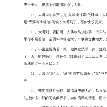
爽送出去，祝朋友们清清凉凉过大暑。
18、大暑里的雷声，是"久旱逢甘露"的呼喊；
是"天涯若比邻"的问候；大暑到了，愿你快乐安康。
19、大暑到，要防暑，人防物防加技防，汽车
果你不照着做，空调坏掉耗油大，车辆噪音也增大。
20、小宝宝要防暑：第一做到勤洗澡，第二注
了，天下的妈妈们，你是否已经做到了以上四点呢，
康地度过一个三伏天！
21、大暑说"暑"话，"暑"中自有颜如玉，"暑"中
开。
22、葡萄美酒月光杯，清凉舒爽醉人心；瓜果梨
刻把你追；我的问候像折扇，为你扇风送情意，愿大