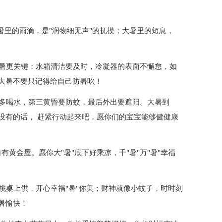
大暑里的雨滴，是"润物细无声"的抚摸；大暑里的短息，
防暑更关键：水箱清洁要及时，冷凝器的表面不懈怠，如
大暑不要只记得给自己防暑吆！
意多喝水，第三黄昏要防蚊，最后外出要遮阳。大暑到
没有的话， 赶紧行动起来吧，愿你们的宝宝能够健健康
自有黄金屋。愿你大"暑"底下好乘凉，千"暑"万"暑"幸福
桃桌上供，开心幸福"暑"你美；财神就像小蚊子，时时刻
暑愉快！