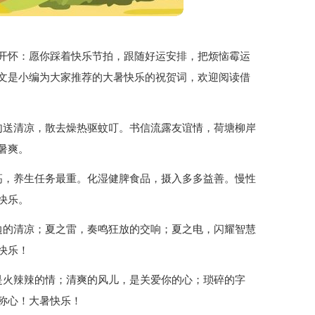
开怀：愿你踩着快乐节拍，跟随好运安排，把烦恼霉运
文是小编为大家推荐的大暑快乐的祝贺词，欢迎阅读借
句送清凉，散去燥热驱蚊叮。书信流露友谊情，荷塘柳岸
暑爽。
高，养生任务最重。化湿健脾食品，摄入多多益善。慢性
快乐。
边的清凉；夏之雷，奏鸣狂放的交响；夏之电，闪耀智慧
快乐！
是火辣辣的情；清爽的风儿，是关爱你的心；琐碎的字
称心！大暑快乐！