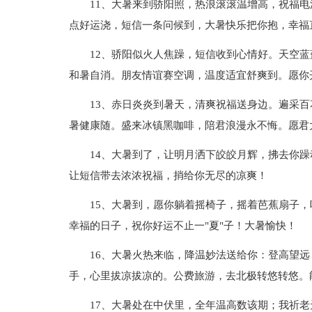
11、大暑来到骄阳照，热浪滚滚温增高，祝福
点好运浇，短信一条问候到，大暑快乐把你抱，幸福
12、骄阳似火人焦躁，短信收到心情好。天空
和暑自消。朋友情谊赛空调，温度适宜舒爽到。愿你
13、赤日炎炎到暑天，清爽祝福送身边。遍采
暑健康随。盛来冰镇黑咖啡，陪君浪漫永不悔。愿君
14、大暑到了，让明月洒下皎皎月辉，拂去你
让短信带去浓浓祝福，捎给你无尽的凉爽！
15、大暑到，愿你躺着摇椅子，摇着芭蕉扇子
幸福的日子，祝你好运不止一"夏"子！大暑愉快！
16、大暑火热来临，降温妙法送给你：登高望
手，心里拔凉拔凉的。公费旅游，去北极转悠转悠。
17、大暑处在中伏里，全年温高数该期；我祈