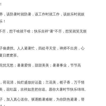
！
保养，该防暑时就防暑，该工作时就工作，该娱乐时就娱
乐！
"不尽，想干啥就干啥；快乐吉祥"暑"不尽，想笑就笑无烦
蚊子偷袭扰。人人避暑忙，四处寻天堂，禅师不出房，心
夏日麽麽茶。
，无忧无愁；暑暑爱情，甜甜美美；暑暑事业，节节高
艳，荷花清，灿烂盛放好运盈；兰花美，栀子香，万千情
美，花吐蕊，吉祥如意把你追。愿你大暑时节快乐绵绵。
因子，加入真心送你。驱逐酷暑难耐，为你防热避暑，替