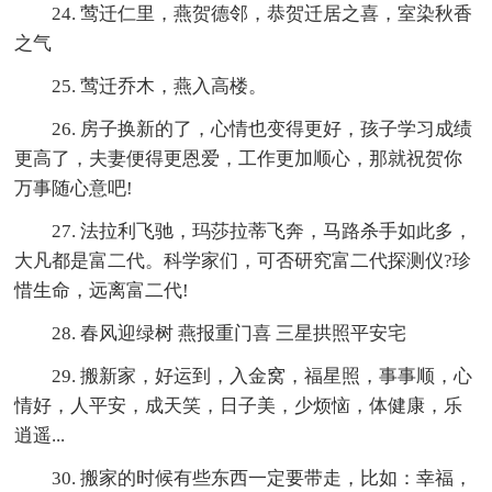
24. 莺迁仁里，燕贺德邻，恭贺迁居之喜，室染秋香
之气
25. 莺迁乔木，燕入高楼。
26. 房子换新的了，心情也变得更好，孩子学习成绩
更高了，夫妻便得更恩爱，工作更加顺心，那就祝贺你
万事随心意吧!
27. 法拉利飞驰，玛莎拉蒂飞奔，马路杀手如此多，
大凡都是富二代。科学家们，可否研究富二代探测仪?珍
惜生命，远离富二代!
28. 春风迎绿树 燕报重门喜 三星拱照平安宅
29. 搬新家，好运到，入金窝，福星照，事事顺，心
情好，人平安，成天笑，日子美，少烦恼，体健康，乐
逍遥...
30. 搬家的时候有些东西一定要带走，比如：幸福，