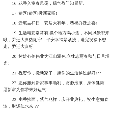
16. 花香入室春风霭，瑞气盈门淑景新。
17. 恭喜!恭喜!搬新家啦!
18. 迁宅吉祥日，安居大有年，恭祝乔迁之喜!
19. 生活精彩常常有,换个地方喝小酒，不同风景都来
瞅，乔迁大喜热闹守，平安幸福紧紧搂，送完祝福不想
走。乔迁大喜呀!
20. 树雄心创伟业为江山添色,立壮志写春秋与日月增
光;
21. 祝贺你，搬新家了，愿你的生活越过越好!??
22. 愿你搬到新家事事顺利，财源滚滚，身体健康!
愿新家为你带来好运气!
23. 幽香拂面，紫气兆祥，庆开业典礼，祝生意如春
浓，财源似水来!??