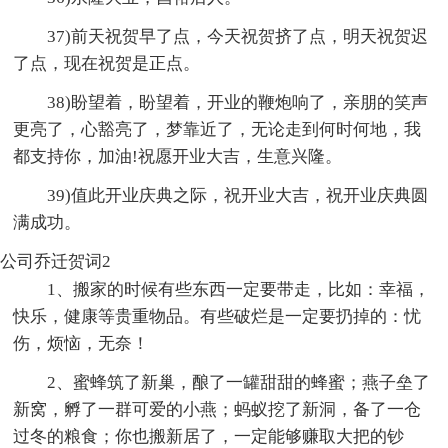
37)前天祝贺早了点，今天祝贺挤了点，明天祝贺迟
了点，现在祝贺是正点。
38)盼望着，盼望着，开业的鞭炮响了，亲朋的笑声
更亮了，心豁亮了，梦靠近了，无论走到何时何地，我
都支持你，加油!祝愿开业大吉，生意兴隆。
39)值此开业庆典之际，祝开业大吉，祝开业庆典圆
满成功。
公司乔迁贺词2
1、搬家的时候有些东西一定要带走，比如：幸福，
快乐，健康等贵重物品。有些破烂是一定要扔掉的：忧
伤，烦恼，无奈！
2、蜜蜂筑了新巢，酿了一罐甜甜的蜂蜜；燕子垒了
新窝，孵了一群可爱的小燕；蚂蚁挖了新洞，备了一仓
过冬的粮食；你也搬新居了，一定能够赚取大把的钞