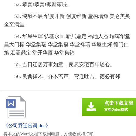
52. 恭喜!恭喜!搬新家啦!
53. 鸿猷丕展 华厦开新 创厦维新 堂构增煇 美仑美奂
金至满堂
54. 华屋生煇 弘基永固 新居鼎定 福地人杰 瑞霭华堂
昌大门楣 华堂集瑞 华堂集福 华堂祥瑞 华屋生煇 德门仁
第 宏碁鼎定 堂开华厦 华堂集锦
55. 吉日迁居万事如意，良辰安宅百年遂心。
56. 良禽择木、乔木莺声、莺迁吐吉、德必有邻
点击下载文档
文档为doc格式
《公司乔迁贺词.doc》
将本文的Word文档下载到电脑，方便收藏和打印