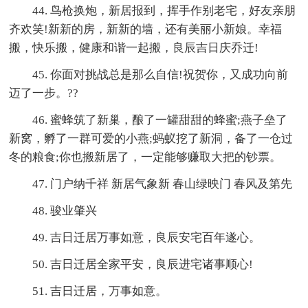
44. 鸟枪换炮，新居报到，挥手作别老宅，好友亲朋
齐欢笑!新新的房，新新的墙，还有美丽小新娘。幸福
搬，快乐搬，健康和谐一起搬，良辰吉日庆乔迁!
45. 你面对挑战总是那么自信!祝贺你，又成功向前
迈了一步。??
46. 蜜蜂筑了新巢，酿了一罐甜甜的蜂蜜;燕子垒了
新窝，孵了一群可爱的小燕;蚂蚁挖了新洞，备了一仓过
冬的粮食;你也搬新居了，一定能够赚取大把的钞票。
47. 门户纳千祥 新居气象新 春山绿映门 春风及第先
48. 骏业肇兴
49. 吉日迁居万事如意，良辰安宅百年遂心。
50. 吉日迁居全家平安，良辰进宅诸事顺心!
51. 吉日迁居，万事如意。