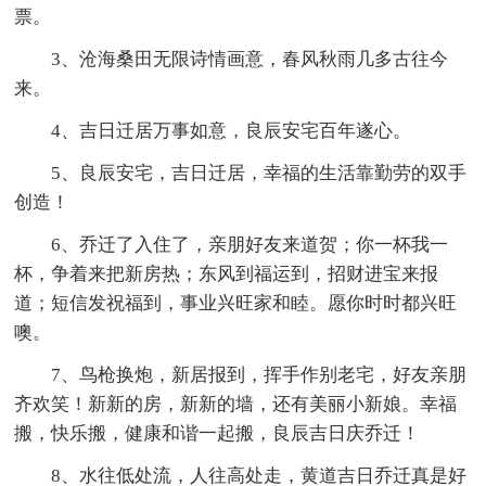
票。
3、沧海桑田无限诗情画意，春风秋雨几多古往今
来。
4、吉日迁居万事如意，良辰安宅百年遂心。
5、良辰安宅，吉日迁居，幸福的生活靠勤劳的双手
创造！
6、乔迁了入住了，亲朋好友来道贺；你一杯我一
杯，争着来把新房热；东风到福运到，招财进宝来报
道；短信发祝福到，事业兴旺家和睦。愿你时时都兴旺
噢。
7、鸟枪换炮，新居报到，挥手作别老宅，好友亲朋
齐欢笑！新新的房，新新的墙，还有美丽小新娘。幸福
搬，快乐搬，健康和谐一起搬，良辰吉日庆乔迁！
8、水往低处流，人往高处走，黄道吉日乔迁真是好