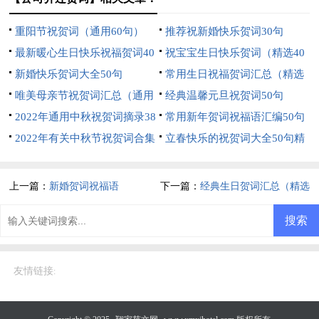
重阳节祝贺词（通用60句）
推荐祝新婚快乐贺词30句
最新暖心生日快乐祝福贺词40
祝宝宝生日快乐贺词（精选40
句
新婚快乐贺词大全50句
句）
常用生日祝福贺词汇总（精选
唯美母亲节祝贺词汇总（通用
200句）
经典温馨元旦祝贺词50句
50句）
2022年通用中秋祝贺词摘录38
常用新年贺词祝福语汇编50句
条
2022年有关中秋节祝贺词合集
立春快乐的祝贺词大全50句精
30句
选
上一篇：
新婚贺词祝福语
下一篇：
经典生日贺词汇总（精选
100句）
友情链接
: