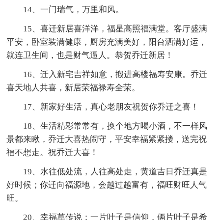
14、一门瑞气，万里和风。
15、喜迁新居喜洋洋，福星高照福满堂。客厅盛满
平安，卧室装满健康，厨房充满美好，阳台洒满好运，
就连卫生间，也是财气逼人。恭贺乔迁新居！
16、迁入新宅吉祥如意，搬进高楼福寿安康。乔迁
喜天地人共喜，新居荣福禄寿全荣。
17、新家好生活，真心老朋友祝贺你乔迁之喜！
18、生活精彩常常有，换个地方喝小酒，不一样风
景都来瞅，乔迁大喜热闹守，平安幸福紧紧搂，送完祝
福不想走。祝乔迁大喜！
19、水往低处流，人往高处走，黄道吉日乔迁真是
好时候；你迁向福源地，会越过越富有，福旺财旺人气
旺。
20、幸福草传说：一片叶子是信仰，俩片叶子是希