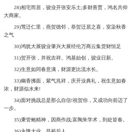
28)相宅而居，骏业开张安乐土;多财善贾，鸿名共仰
大商家。
29)莺迁仁里，燕贺德邻，恭贺迁居之喜，室染秋香
之气
30)鸿犹大展骏业肇兴大展经伦万商云集货财恒足
31)贺开张，并祝吉祥。鸿基始创，骏业日新。
32)生意如同春意满，财源更比流水长。
33)幽香拂面，紫气兆祥，庆开业典礼，祝生意如春
浓，财源似水来!
34)面对挑战总是那么自信!祝贺你，又成功向前迈了
一步。
35)秉管鲍精神，因商作战;富陶朱学术，到处皆春。
36)永隆大业，昌裕后人。