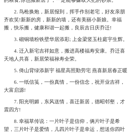
的粮食;你也搬新居了，一定能够赚取大把的钞票。
2. 鸟枪换炮，新居报到，挥手作别老宅，好友亲朋
齐欢笑!新新的房，新新的墙，还有美丽小新娘。幸福
搬，快乐搬，健康和谐一起搬，良辰吉日庆乔迁!
3. 砌铜墙粉铁壁华居添彩; 上金梁竖玉柱庭宇生辉。
4. 迁入新宅吉祥如意，搬进高楼福寿安康。乔迁喜
天地人共喜，新居荣福禄寿全荣。
5. 倚山背绿添新宇 福星高照勤劳宅 燕喜新居春正暖
6. 一纸信笺，一份真情，一份信念，祝开业吉祥，
大富启源!
7. 阳光明媚，东风送情，喜迁新居，德昭邻壑，才
震四方!
8. 幸福草传说：一片叶子是信仰，俩片叶子是希
望，三片叶子是爱情，儿四片叶子是幸运，想送你四叶