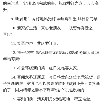
的幸运草，实现你想完成的事。祝你乔迁之喜，步步高
升。
9. 新居迎百福 好地风光好 华屋辉生壁 旭日临门早
10. 新家好生活，真心老朋友——祝贺你乔迁之
喜!??
11. 笑语声声，共庆乔迁喜。
12. 祥云绕吉宅家承旺世添福禄; 瑞蔼盈芳庭人值华
年增寿康!
13. 祥云环绕新门第，红日光临喜人家。
14. 喜闻您乔迁新居，今日特发条短信表示祝贺，房
子换新的啦，家具也可以换新的啊!但媳妇还是不要换新
的了，因为糟糠之妻不下课嘛!这个可是必须的!
15. 喜到门前，清风明月;福临宅地，积玉堆金。