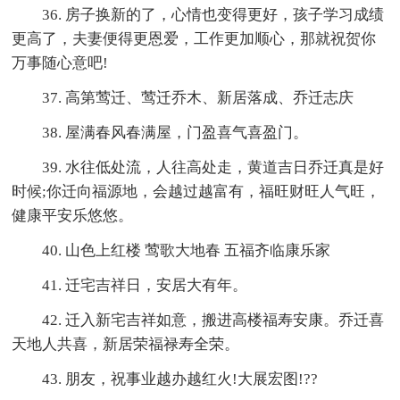
36. 房子换新的了，心情也变得更好，孩子学习成绩
更高了，夫妻便得更恩爱，工作更加顺心，那就祝贺你
万事随心意吧!
37. 高第莺迁、莺迁乔木、新居落成、乔迁志庆
38. 屋满春风春满屋，门盈喜气喜盈门。
39. 水往低处流，人往高处走，黄道吉日乔迁真是好
时候;你迁向福源地，会越过越富有，福旺财旺人气旺，
健康平安乐悠悠。
40. 山色上红楼 莺歌大地春 五福齐临康乐家
41. 迁宅吉祥日，安居大有年。
42. 迁入新宅吉祥如意，搬进高楼福寿安康。乔迁喜
天地人共喜，新居荣福禄寿全荣。
43. 朋友，祝事业越办越红火!大展宏图!??