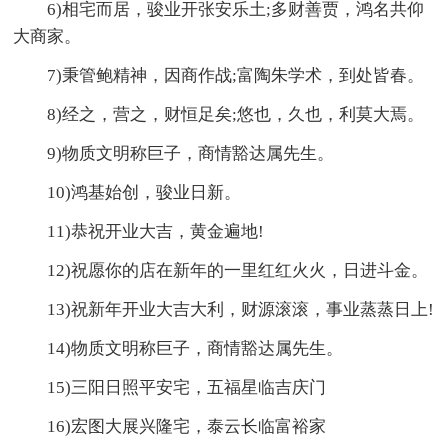
6)相宅而居，骏业开张安乐土;多财善贾，鸿名共仰
大商家。
7)秉管鲍精神，因商作战;富陶朱学术，到处皆春。
8)经之，营之，财恒足矣;悠也，久也，利莫大焉。
9)物质文明称巨子，商情豁达属先生。
10)鸿基始创，骏业日新。
11)恭祝开业大吉，黄金遍地!
12)祝愿你的店在新年的一里红红火火，日进斗金。
13)祝新年开业大吉大利，财源滚滚，事业蒸蒸日上!
14)物质文明称巨子，商情豁达属先生。
15)三阳日照平安宅，五福星临吉庆门
16)宏图大展兴隆宅，泰云长临富裕家