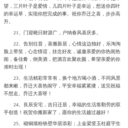
望，三片叶子是爱情，儿四片叶子是幸运，想送你四叶
的幸运草，实现你想完成的事。祝你乔迁之喜，步步高
升。
21、门迎晓日财源广，户纳春风喜庆多。
22、告别往昔，喜搬新居，心情这边独好，乐淘淘
脸上带笑，心念情谊，挂念好友，诚邀亲爱的你热闹热
闹，备佳肴，倒美酒，把酒言欢聚欢颜，希望亲爱的你
准时出现！
23、生活精彩常常有，换个地方喝小酒，不同风景
都来瞅，乔迁大喜热闹守，平安幸福紧紧搂，送完祝福
不想走。乔迁大喜呀！
24、良辰安宅，吉日迁居，幸福的生活靠勤劳的双
手创造！祝贺你搬新家了，愿你的生活越过越好！
25、砌铜墙粉铁壁华居添彩；上金梁竖玉柱庭宇生