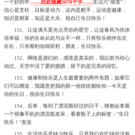
一个好的学
……此处隐藏5670个字……
生活六"朋友"：
信心是支柱，目标是动力，达内是舵手，运动是健康，
知识是财富，知足是大乐。祝自己生日快乐！
151、让这满天星光点亮你的星空，让这春风为你沐
浴幸福，你的生命从此与众不一样，只有快乐相伴在左
在右，只有顺利似锦前程，朋友，生日快乐。
152、网络是虚幻的，感觉是真实的，我以前为你心
动过。天空中没了爱的翅膀，留下的是完美的回忆。
153、健康和快乐是人生最重要的两件东西，如果它
们可以赠送，我愿意把我的那一份统统都给你—今天是
你的生日，祝你生日快乐！
154、后来，每到了漂流瓶经过的日子，猪都会拿着
一个很像手机的漂流瓶发呆，看着瓶子上的标签："生日
快乐！"发送
155、生活中不是缺少快乐，只是我们在忙碌中没有