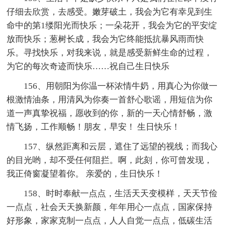
仔细去欣赏，去感受。嫩芽破土，我会为它有幸见到生
命中的第1缕阳光而快乐；一朵花开，我会为它的平安绽
放而快乐；葱树长成，我会为它终能抵抗暴风雨而快
乐。寻找快乐，对我来说，就是感受新鲜生命的过程，
为它的每次奇迹而快乐……祝自己生日快乐
156、用朝阳为你温一杯浓情牛奶，用真心为你做一
根激情油条，用清风为你奏一首舒心歌谣，用短信为你
道一声真挚祝福，愿收到的你，新的一天心情舒畅，激
情飞扬，工作顺畅！朋友，早安！ 生日快乐！
157、纵然距离和云层，遮住了远望的视线；而我心
的目光哟，却不受任何阻拦。啊，此刻，你可曾发现，
我正倚窗凝望着你。 亲爱的，生日快乐！
158、时时奉献一点点，生活天天变模样，天天节俭
一点点，社会天天换新颜，年年用心一点点，国家保持
好形象，家家克制一点点，人人自觉一点点，低碳生活