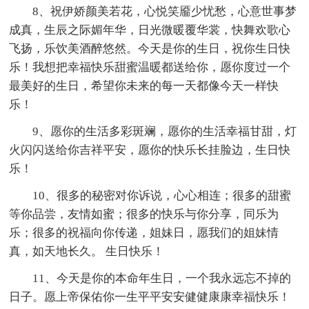
8、祝伊娇颜美若花，心悦笑靥少忧愁，心意世事梦
成真，生辰之际媚年华，日光微暖覆华裳，快舞欢歌心
飞扬，乐饮美酒醉悠然。今天是你的生日，祝你生日快
乐！我想把幸福快乐甜蜜温暖都送给你，愿你度过一个
最美好的生日，希望你未来的每一天都像今天一样快
乐！
9、愿你的生活多彩斑斓，愿你的生活幸福甘甜，灯
火闪闪送给你吉祥平安，愿你的快乐长挂脸边，生日快
乐！
10、很多的秘密对你诉说，心心相连；很多的甜蜜
等你品尝，友情如蜜；很多的快乐与你分享，同乐为
乐；很多的祝福向你传递，姐妹日，愿我们的姐妹情
真，如天地长久。 生日快乐！
11、今天是你的本命年生日，一个我永远忘不掉的
日子。愿上帝保佑你一生平平安安健健康康幸福快乐！