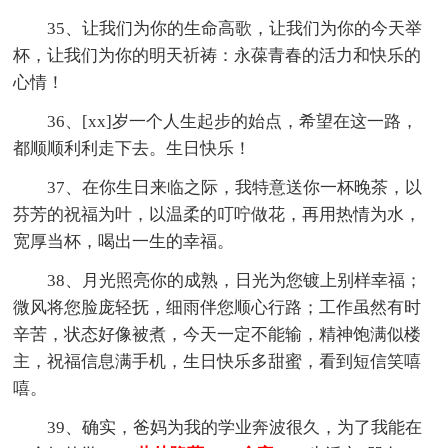
35、让我们为你的生命高歌，让我们为你的今天举
杯，让我们为你的明天祈祷：永葆青春的活力和快乐的
心情！
36、[xx]岁一个人生起步的始点，希望在这一路，
都顺顺利利走下去。生日快乐！
37、在你生日来临之际，我特意送你一杯晚茶，以
芬芳的祝福为叶，以温柔的叮咛做花，再用热情为水，
宽厚当杯，喝出一生的幸福。
38、月光照亮你的成熟，日光为您镀上别样幸福；
微风将您脸庞轻抚，细雨伴您顺心行路；工作虽然有时
辛苦，状态好像被煮，今天一定不能输，精神饱满似楼
主，祝福信息满手机，生日快乐多甜蜜，看到短信笑嘻
嘻。
39、确实，爸妈为我的学业奔波很久，为了我能在