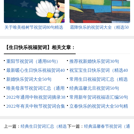
关于唯美植树节祝贺词80句精选
霜降快乐的祝贺词大全（精选50
句）
【生日快乐祝福贺词】相关文章：
重阳节祝贺词（通用60句）
推荐祝新婚快乐贺词30句
最新暖心生日快乐祝福贺词40
祝宝宝生日快乐贺词（精选40
句
新婚快乐贺词大全50句
句）
常用生日祝福贺词汇总（精选
唯美母亲节祝贺词汇总（通用
200句）
经典温馨元旦祝贺词50句
50句）
2022年通用中秋祝贺词摘录38
常用新年贺词祝福语汇编50句
条
2022年有关中秋节祝贺词合集
立春快乐的祝贺词大全50句精
30句
选
上一篇：
经典生日贺词汇总（精选
下一篇：
经典温馨春节祝贺词（通