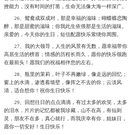
挫能力，没有时间的打凿，生命无法像大海一样深广。
26、鸳鸯成双成对，那是幸福的滋味；蝴蝶蝶恋陶
醉，那是甜蜜的滋味；你我此生依偎那是生活的滋味。
亲爱的，今天你的生日，短信配愿快乐萦绕你周围。
27、我的大领导，人生的风景有无数，愿幸福带你
高居生活的榜首；情感的历程长而久，愿你的快乐领跑
在最前头！愿我们的祝福相伴您的左右。
28、瓶里的茉莉，叶子不再嫩绿，像走远的回忆；
窗上的水滴，渗透着墙壁，像挥之不去的你；云淡风
清，适合想你！祝你生日快乐！
29、回想往日的点点滴滴，有过太多的欢笑，太多
的泪水，片片的记忆都被我珍藏，山不在高，有仙则
灵，朋友不在多，真心就行，而我庆幸有你，姐妹日，
愿你一切安好！生日快乐！