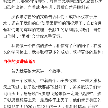
确选择;而那些相信自己，对自己充满期望的人总会找出
自己的出路。向着成功奋进，最后自然是胜利者!
罗森塔尔曾经的实验告诉我们：成功不仅在于汗
水，还在于我们的自信!爱因斯坦的话提示了，自信能引
领我们走向辉煌的道理。爱默生的话则启示我们，当你
自信时，“困难”会对你束手无策。
我要做一个自信的孩子，相信有了它的陪伴，在漫
长的学习路上，我会取得更多的成功，获得更多的胜利!
自信的演讲稿 篇5
首先我要给大家讲一个故事。
有一个牧羊人，带着两个儿子去牧羊，一群大雁从
天上飞过，孩子说“我要能飞就好了”，爸爸把孩子们带
到山头上，爸爸说“只要想飞起来就一定能飞起来”。孩
子朝思慕想要上天，最后终于上天了，他们就是美国的
莱特兄弟！1920xx年12月的一天，他们怀惴着飞翔的