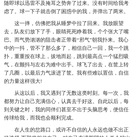
随即球以迅雷不及掩耳之势奔了过来。没有时间给我考
虑了。球一下子就击倒了困惑中的我，并弹出了两米。
这一摔，仿佛把我从睡梦中拉了回来。我放眼望
去，队友们放下了手，眼睛死死睁着我，个个张大了嘴
巴。而气势汹汹的阻击者正带着“邪气”朝我扑来。我心
中的一抖，管不了那么多了，相信自己一回，我一个跳
扑，重重按在球上，拔地而起，跳到最高点一个猛烈吸
气，在颤抖与左右为难中出手。球飞了出去，在筐上转
了几圈，以最后力气滚进了筐。我有些难以置信，自信
的力量这样强大!
从这以后，我又遇到了无数这类时刻。每一次，我
都努力让自己充满信心，认真去干好这。自此以后，每
到关键之时，我的同伴们甚至不出于头脑思考，便信任
传球给我，而我也会顺利完成。
在人生的岔路口，或许不自信的人永远也做不出正