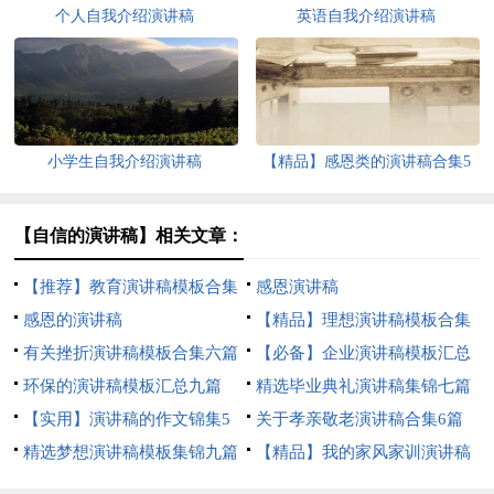
个人自我介绍演讲稿
英语自我介绍演讲稿
小学生自我介绍演讲稿
【精品】感恩类的演讲稿合集5
篇
【自信的演讲稿】相关文章：
【推荐】教育演讲稿模板合集
感恩演讲稿
6篇
感恩的演讲稿
【精品】理想演讲稿模板合集
有关挫折演讲稿模板合集六篇
六篇
【必备】企业演讲稿模板汇总
环保的演讲稿模板汇总九篇
8篇
精选毕业典礼演讲稿集锦七篇
【实用】演讲稿的作文锦集5
关于孝亲敬老演讲稿合集6篇
篇
精选梦想演讲稿模板集锦九篇
【精品】我的家风家训演讲稿
3篇