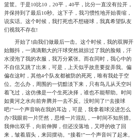
篮筐。于是10比10，20平，40平，比分一直没有拉开，
并保持到了最后10秒。这下子，我习惯性地开始畏缩，
说实话。这个时候，我打死也不想碰球，我真希望队友
们视我不存在!
开始了!由我们做最后一击。这个时候，我的双脚开
始颤抖，一滴滴鹅大的汗球突然就掠过了我的脸颊，汗
水浸泡了我的衣服，我万分紧张。而在同时，我心中的
不自信又跳了出来，可是，上天似乎故意要捉弄我。偏
偏在这时，其他4个队友都被防的死死，唯有我处于空
位。怎么办，周围的一切黯淡下来，只有鸟儿从天空叫
着飞过，这仿佛是一个生死决择，谁也不能帮助。时间
如黄河之水向前奔腾并一去不反。没时间了!“去接球
吧!”一个声音响在我的耳边，可是，我拿着球没进怎么
办?我眼前一片茫然，思维一片混乱，一时间不知所措。
我伸出双手，向前伸脚，但还没落地，又呼的收了回
来，皱着眉头，来回摆动。“接着!”一个声音叫了起来。