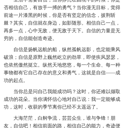
否相信自己，有放手一搏的勇气？当你漫无目标，觉得
前途一片漆黑的时候，你是否有坚定的信念，披荆斩
棘？其实，自信就在身边，如影随形。相信自己一点，
再多一点，心中无敌，便无敌于天下。自信的力量是无
穷的，自信能创造奇迹。
自信是扬帆远航的船，纵然孤帆远影，也定能乘风
破浪；自信是原野上巍然屹立的劲草，即使疾风瑟瑟，
也依然傲然挺立。纵然天地悠悠，每一个生命、每一种
事物都有它自己存在的意义和勇气，这就是自信——成
功的起点。
当你总是问自己我能成功吗？这时，你还难以撷取
成功的花朵。当你满怀信心地对自己说：我一定能够成
功，这时，收获的季节离你已经不太遥远了。
大海茫茫，白舸争流，芸芸众生，谁与争锋！朋
友，自信吧！相信前面的路，相信自己的能力，奇迹便